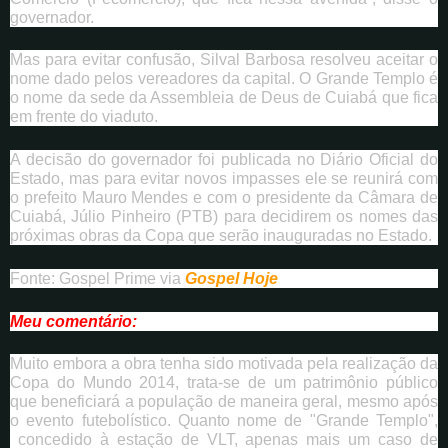
governador.
Mas para evitar confusão, Silval Barbosa resolveu aceitar o
nome dado pelos vereadores da capital. O Grande Templo é
o nome da sede da Assembleia de Deus de Cuiabá que fica
em frente do viaduto.
A decisão do governador foi publicada no Diário Oficial do
Estado, mas para evitar novos impasses ele se reunirá com
o prefeito Mauro Mendes e com o presidente da Câmara de
Cuiabá, Júlio Pinheiro (PTB) para decidirem os nomes das
próximas obras da Copa que serão inauguradas no Estado.
Fonte: Gospel Prime via
Gospel Hoje
Meu comentário:
Muito embora a obra tenha sido motivada pela realização da
Copa do Mundo 2014, trata-se de um patrimônio público
que beneficiará a população de maneira geral, mesmo após
o evento futebolístico. Quanto nome de "Grande Templo",
concedido à estação de VLT, apenas mais um caso de