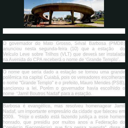
O governador do Mato Grosso, Silval Barbosa (PMDB)
anunciou nesta segunda-feira (10) que a estação do
Veículo Leve sobre Trilhos (VLT) que deverá ser instalada
na Avenida do CPA receberá o nome de ‘Grande Templo’.
O nome que seria dado a estação se tornou uma grande
polêmica na capital Cuiabá, pois os vereadores escolheram
o nome “Grande Templo” e o prefeito, Mauro Mendes (PSB),
sancionou a lei. Porém o governador havia escolhido o
nome ‘Jamil Boutros Nadaf’ para a estação.
Barbosa é evangélico, mas resolveu homenagear Jamil
Nadaf, um importante empresário da cidade que faleceu em
2009. “Hoje o estado está fazendo justiça a esse homem
honrado, que presidiu por muitos anos a Federação do
Comércio (Fecomércio), que fica nessa avenida”, disse o