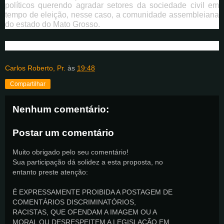
políticos querendo agradar setores da sociedade civil em
tempo de eleição, nesse caso, a comunidade assembleiana
do estado do Mato Grosso.
Carlos Roberto, Pr.
às
19:48
Compartilhar
Nenhum comentário:
Postar um comentário
Muito obrigado pelo seu comentário!
Sua participação dá solidez a esta proposta, no
entanto preste atenção:
É EXPRESSAMENTE PROIBIDA A POSTAGEM DE
COMENTÁRIOS DISCRIMINATÓRIOS,
RACISTAS, QUE OFENDAM A IMAGEM OU A
MORAL OU DESRESPEITEM A LEGISLAÇÃO EM