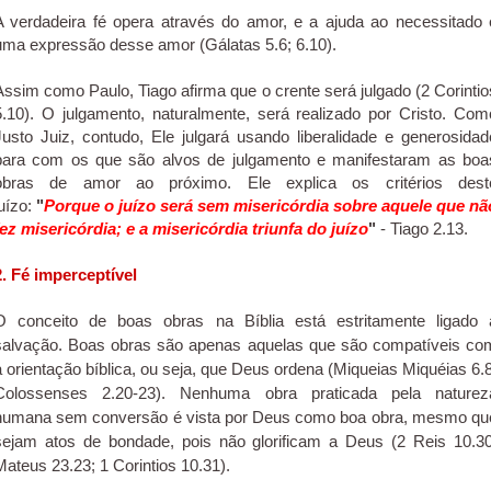
A verdadeira fé opera através do amor, e a ajuda ao necessitado 
uma expressão desse amor (Gálatas 5.6; 6.10).
Assim como Paulo, Tiago afirma que o crente será julgado (2 Corintio
5.10). O julgamento, naturalmente, será realizado por Cristo. Com
Justo Juiz, contudo, Ele julgará usando liberalidade e generosidad
para com os que são alvos de julgamento e manifestaram as boa
obras de amor ao próximo. Ele explica os critérios dest
juízo:
"
Porque o juízo será sem misericórdia sobre aquele que nã
fez misericórdia; e a misericórdia triunfa do juízo
"
- Tiago 2.13.
2. Fé imperceptível
O conceito de boas obras na Bíblia está estritamente ligado 
salvação. Boas obras são apenas aquelas que são compatíveis co
a orientação bíblica, ou seja, que Deus ordena (Miqueias Miquéias 6.8
Colossenses 2.20-23). Nenhuma obra praticada pela naturez
humana sem conversão é vista por Deus como boa obra, mesmo qu
sejam atos de bondade, pois não glorificam a Deus (2 Reis 10.30
Mateus 23.23; 1 Corintios 10.31).