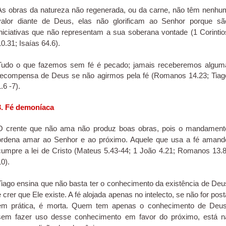
As obras da natureza não regenerada, ou da carne, não têm nenhu
valor diante de Deus, elas não glorificam ao Senhor porque sã
iniciativas que não representam a sua soberana vontade (1 Corintio
10.31; Isaías 64.6).
Tudo o que fazemos sem fé é pecado; jamais receberemos algum
recompensa de Deus se não agirmos pela fé (Romanos 14.23; Tiag
.6 -7).
3. Fé demoníaca
O crente que não ama não produz boas obras, pois o mandament
ordena amar ao Senhor e ao próximo. Aquele que usa a fé amand
cumpre a lei de Cristo (Mateus 5.43-44; 1 João 4.21; Romanos 13.8
10).
Tiago ensina que não basta ter o conhecimento da existência de Deu
e crer que Ele existe. A fé alojada apenas no intelecto, se não for post
em prática, é morta. Quem tem apenas o conhecimento de Deus
sem fazer uso desse conhecimento em favor do próximo, está n