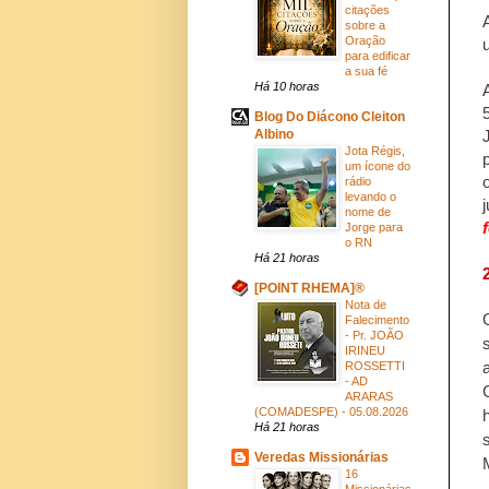
citações
sobre a
Oração
para edificar
a sua fé
Há 10 horas
Blog Do Diácono Cleiton
Albino
Jota Régis,
um ícone do
rádio
levando o
nome de
Jorge para
o RN
Há 21 horas
[POINT RHEMA]®
Nota de
Falecimento
- Pr. JOÃO
IRINEU
ROSSETTI
- AD
ARARAS
(COMADESPE) - 05.08.2026
Há 21 horas
Veredas Missionárias
16
Missionárias