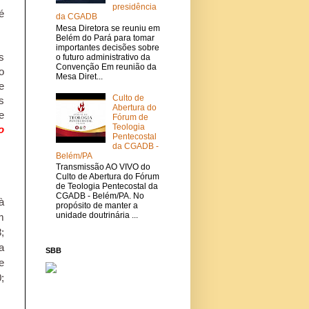
presidência
é
da CGADB
Mesa Diretora se reuniu em
Belém do Pará para tomar
importantes decisões sobre
s
o futuro administrativo da
Convenção Em reunião da
o
Mesa Diret...
e
Culto de
s
Abertura do
e
Fórum de
Teologia
o
Pentecostal
da CGADB -
Belém/PA
Transmissão AO VIVO do
Culto de Abertura do Fórum
de Teologia Pentecostal da
CGADB - Belém/PA. No
à
propósito de manter a
unidade doutrinária ...
m
;
a
SBB
e
;