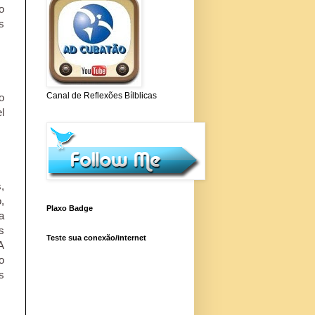
o
s
Canal de Reflexões Bílblicas
o
l
,
,
Plaxo Badge
a
s
Teste sua conexão/internet
A
o
s