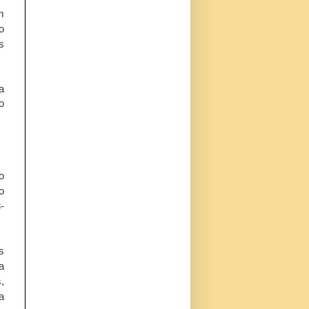
m
o
s
a
o
o
o
-
s
a
,
a