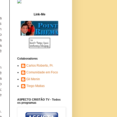
Link-Me
a
s
m
o
a
a
é
Colaboradores
Carlos Roberto, Pr.
m
Comunidade em Foco
é
a
Gil Menin
o
Tiego Matias
;
e
ASPECTO CRISTÃO TV - Todos
os programas
.
e