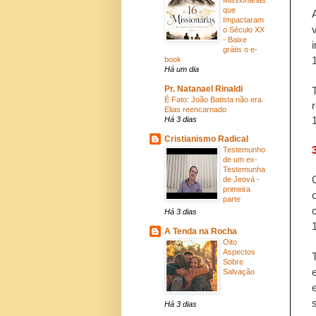
que
Impactaram
o Século XX
- Baixe
grátis o e-
book
Há um dia
Pr. Natanael Rinaldi
É Fato: João Batista não era
Elias reencarnado
1
Há 3 dias
Cristianismo Radical
Testemunho
de um ex-
Testemunha
de Jeová -
primeira
parte
Há 3 dias
A Tenda na Rocha
Oito
Aspectos
Sobre
Salvação
Há 3 dias