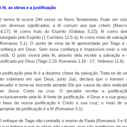
A fé, as obras e a justificação
O termo fé ocorre 244 vezes no Novo Testamento. Pode ser vist
com diversos significados: a fé comum aos que crêem (Marco
16.17); fé como fruto do Espírito (Gálatas 5.22); fé como do
outorgado pelo Espírito (1 Coríntios 12.9 a); fé como meio de salvaçã
(Romanos 5.1). O ponto de vista da fé apresentada por Tiago é 
confiança em Deus. Sem essa confiança é impossível viver a vid
cristã. O justo viverá pela fé, através dela recebe a salvação e 
justificado por Deus (Tiago 2.19; Romanos 1.16 - 17; Hebreus 11.6).
A justificação pela fé é a doutrina chave da salvação. Trata-se de u
ato soberano em que Deus, justo Juiz, declara que o homem 
pecador e torna-se inocente perante Ele por causa da obra realizad
por Jesus Cristo na cruz. O pecador recebe a justificaçã
exclusivamente pela fé. A fonte de justificação é Deus e a sua graça
a base da nossa justificação é Cristo e sua cruz; o meio de s
apropriar da justificação é a fé (Romanos 5.1).
O enfoque de Tiago não contradiz o ensino de Paulo (Romanos 3 e 4)
A sua ênfase é que as obras não salvam, mas são evidências de qu