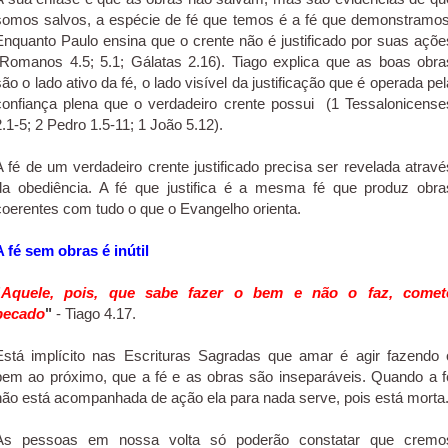
somos salvos, a espécie de fé que temos é a fé que demonstramos
Enquanto Paulo ensina que o crente não é justificado por suas açõe
(Romanos 4.5; 5.1; Gálatas 2.16). Tiago explica que as boas obra
são o lado ativo da fé, o lado visível da justificação que é operada pel
confiança plena que o verdadeiro crente possui (1 Tessalonicense
2.1-5; 2 Pedro 1.5-11; 1 João 5.12).
A fé de um verdadeiro crente justificado precisa ser revelada atravé
da obediência. A fé que justifica é a mesma fé que produz obra
coerentes com tudo o que o Evangelho orienta.
A fé sem obras é inútil
"
Aquele, pois, que sabe fazer o bem e não o faz, comet
pecado
"
- Tiago 4.17.
Está implícito nas Escrituras Sagradas que amar é agir fazendo 
bem ao próximo, que a fé e as obras são inseparáveis. Quando a f
não está acompanhada de ação ela para nada serve, pois está morta
As pessoas em nossa volta só poderão constatar que cremo