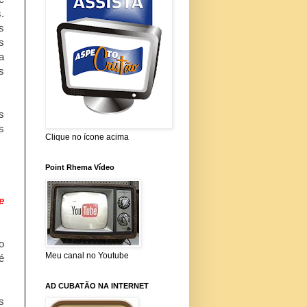
.
s
s
a
s
s
s
Clique no ícone acima
Point Rhema Vídeo
e
o
Meu canal no Youtube
é
.
AD CUBATÃO NA INTERNET
s