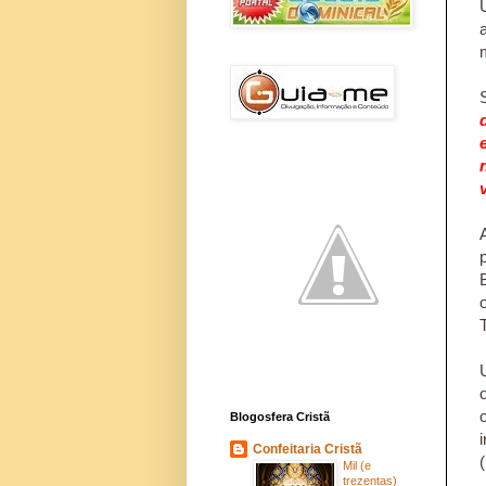
Blogosfera Cristã
Confeitaria Cristã
Mil (e
trezentas)