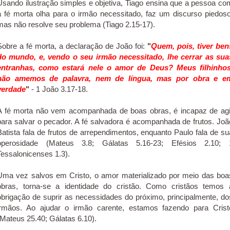
Usando ilustração simples e objetiva, Tiago ensina que a pessoa co
a fé morta olha para o irmão necessitado, faz um discurso piedoso
mas não resolve seu problema (Tiago 2.15-17).
Sobre a fé morta, a declaração de João foi:
"
Quem, pois, tiver ben
do mundo, e, vendo o seu irmão necessitado, lhe cerrar as sua
entranhas, como estará nele o amor de Deus? Meus filhinhos
não amemos de palavra, nem de língua, mas por obra e e
verdade
"
- 1 João 3.17-18.
A fé morta não vem acompanhada de boas obras, é incapaz de agi
para salvar o pecador. A fé salvadora é acompanhada de frutos. Joã
Batista fala de frutos de arrependimentos, enquanto Paulo fala de su
operosidade (Mateus 3.8; Gálatas 5.16-23; Efésios 2.10; 
Tessalonicenses 1.3).
Uma vez salvos em Cristo, o amor materializado por meio das boa
obras, torna-se a identidade do cristão. Como cristãos temos 
obrigação de suprir as necessidades do próximo, principalmente, do
irmãos. Ao ajudar o irmão carente, estamos fazendo para Crist
(Mateus 25.40; Gálatas 6.10).