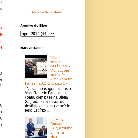
m
,
Teste de Velocidade
Arquivo do Blog
s
s
,
m
Mais visitados
"Como
vencer o
r
desânimo" -
Mensagem
o
com o Pr.
a
Vitor Roberto
Farias na AD Cubatão SP
1
Nesta mensagem, o Pastor
Vitor Roberto Farias nos
conta, com base na Bíblia
Sagrada, os motivos do
s
desânimo e como vencê-lo
pelo Espírito ...
a
s
Pr. Milton
Carvalho
o
(RR) assume
primeira
vice-