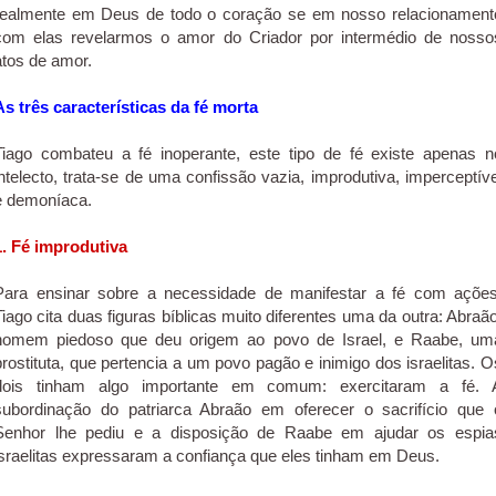
realmente em Deus de todo o coração se em nosso relacionament
com elas revelarmos o amor do Criador por intermédio de nosso
atos de amor.
As três características da fé morta
Tiago combateu a fé inoperante, este tipo de fé existe apenas n
intelecto, trata-se de uma confissão vazia, improdutiva, imperceptíve
e demoníaca.
1. Fé improdutiva
Para ensinar sobre a necessidade de manifestar a fé com ações
Tiago cita duas figuras bíblicas muito diferentes uma da outra: Abraão
homem piedoso que deu origem ao povo de Israel, e Raabe, um
prostituta, que pertencia a um povo pagão e inimigo dos israelitas. O
dois tinham algo importante em comum: exercitaram a fé. 
subordinação do patriarca Abraão em oferecer o sacrifício que 
Senhor lhe pediu e a disposição de Raabe em ajudar os espia
israelitas expressaram a confiança que eles tinham em Deus.