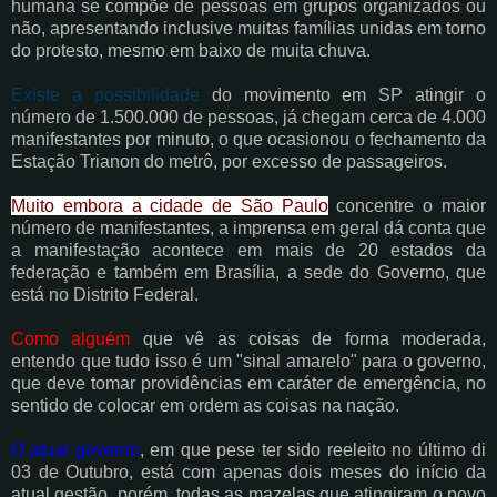
humana
se compõe de pessoas em grupos organizados ou
não, apresentando inclusive muitas famílias unidas em torno
do protesto, mesmo em baixo de muita chuva.
Existe a possibilidade
do movimento em SP atingir o
número de 1.500.000 de pessoas, já chegam cerca de 4.000
manifestantes por minuto, o que ocasionou o fechamento da
Estação Trianon do metrô, por excesso de passageiros.
Muito embora a cidade de São Paulo
concentre o maior
número de manifestantes, a imprensa em geral dá conta que
a manifestação acontece em mais de 20 estados da
federação e também em Brasília, a sede do Governo, que
está no Distrito Federal.
Como alguém
que vê as coisas de forma moderada,
entendo que tudo isso é um "sinal amarelo" para o governo,
que deve tomar providências em caráter de emergência, no
sentido de colocar em ordem as coisas na nação.
O atual governo
, em que pese ter sido reeleito no último di
03 de Outubro, está com apenas dois meses do início da
atual gestão, porém, todas as mazelas que atingiram o povo