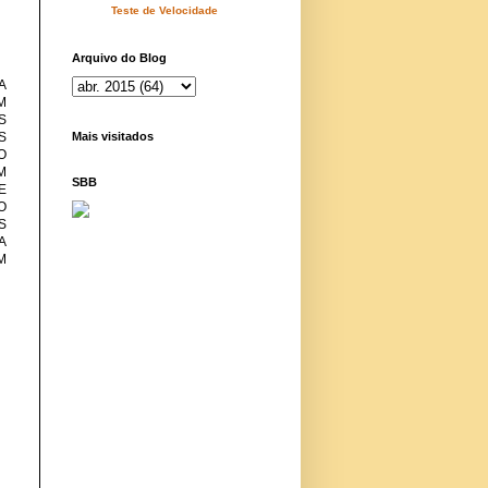
Teste de Velocidade
Arquivo do Blog
A
M
S
Mais visitados
S
O
M
SBB
E
O
S
A
M