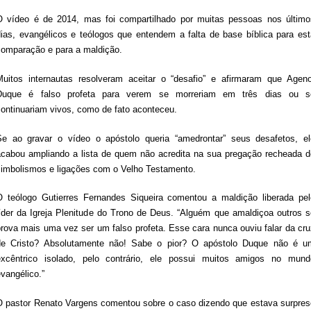
O vídeo é de 2014, mas foi compartilhado por muitas pessoas nos último
dias, evangélicos e teólogos que entendem a falta de base bíblica para est
comparação e para a maldição.
Muitos internautas resolveram aceitar o “desafio” e afirmaram que Ageno
Duque é falso profeta para verem se morreriam em três dias ou s
continuariam vivos, como de fato aconteceu.
Se ao gravar o vídeo o apóstolo queria “amedrontar” seus desafetos, el
acabou ampliando a lista de quem não acredita na sua pregação recheada d
simbolismos e ligações com o Velho Testamento.
O teólogo Gutierres Fernandes Siqueira comentou a maldição liberada pel
líder da Igreja Plenitude do Trono de Deus. “Alguém que amaldiçoa outros s
prova mais uma vez ser um falso profeta. Esse cara nunca ouviu falar da cru
de Cristo? Absolutamente não! Sabe o pior? O apóstolo Duque não é u
excêntrico isolado, pelo contrário, ele possui muitos amigos no mund
vangélico.”
O pastor Renato Vargens comentou sobre o caso dizendo que estava surpres