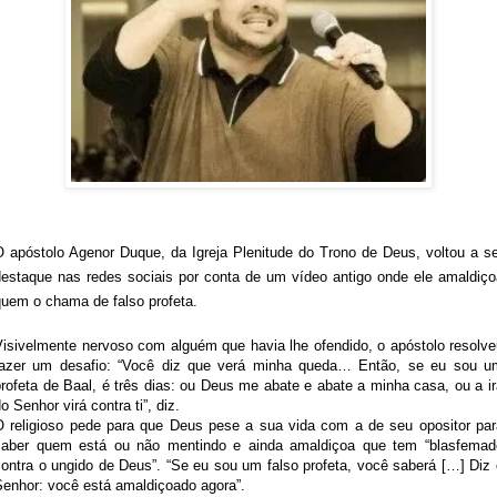
O apóstolo Agenor Duque, da Igreja Plenitude do Trono de Deus, voltou a se
destaque nas redes sociais por conta de um vídeo antigo onde ele amaldiço
quem o chama de falso profeta.
Visivelmente nervoso com alguém que havia lhe ofendido, o apóstolo resolve
fazer um desafio: “Você diz que verá minha queda… Então, se eu sou u
rofeta de Baal, é três dias: ou Deus me abate e abate a minha casa, ou a i
o Senhor virá contra ti”, diz.
O religioso pede para que Deus pese a sua vida com a de seu opositor par
saber quem está ou não mentindo e ainda amaldiçoa que tem “blasfemad
contra o ungido de Deus”. “Se eu sou um falso profeta, você saberá […] Diz 
Senhor: você está amaldiçoado agora”.