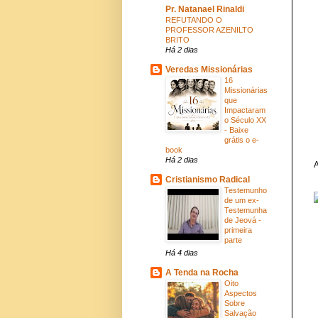
Pr. Natanael Rinaldi
REFUTANDO O
PROFESSOR AZENILTO
BRITO
Há 2 dias
Veredas Missionárias
16
Missionárias
que
Impactaram
o Século XX
- Baixe
grátis o e-
book
Há 2 dias
A
Cristianismo Radical
Testemunho
de um ex-
Testemunha
de Jeová -
primeira
parte
Há 4 dias
A Tenda na Rocha
Oito
Aspectos
Sobre
Salvação