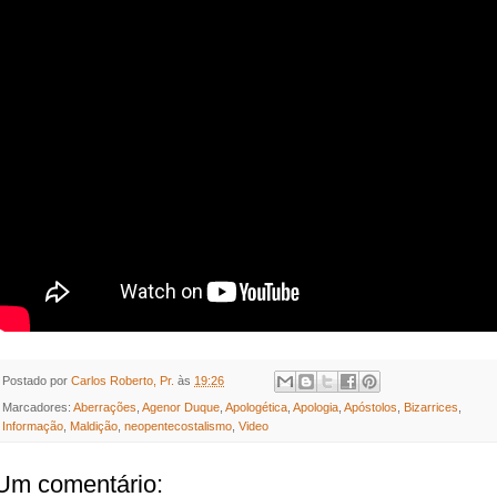
Postado por
Carlos Roberto, Pr.
às
19:26
Marcadores:
Aberrações
,
Agenor Duque
,
Apologética
,
Apologia
,
Apóstolos
,
Bizarrices
,
Informação
,
Maldição
,
neopentecostalismo
,
Video
Um comentário: