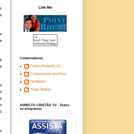
Link-Me
s
a
r
e
Colaboradores
e
e
Carlos Roberto, Pr.
Comunidade em Foco
Gil Menin
o
Tiego Matias
ó
z
m
ASPECTO CRISTÃO TV - Todos
os programas
o
o