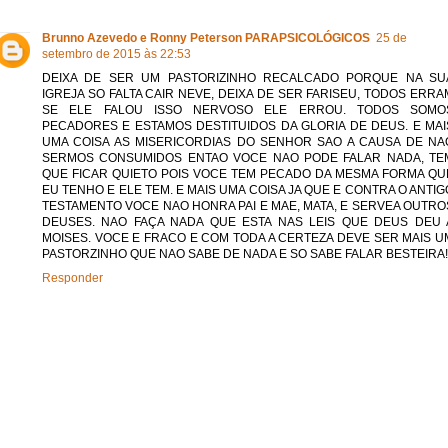
Brunno Azevedo e Ronny Peterson PARAPSICOLÓGICOS
25 de
setembro de 2015 às 22:53
DEIXA DE SER UM PASTORIZINHO RECALCADO PORQUE NA SU
IGREJA SO FALTA CAIR NEVE, DEIXA DE SER FARISEU, TODOS ERRA
SE ELE FALOU ISSO NERVOSO ELE ERROU. TODOS SOMO
PECADORES E ESTAMOS DESTITUIDOS DA GLORIA DE DEUS. E MAI
UMA COISA AS MISERICORDIAS DO SENHOR SAO A CAUSA DE NA
SERMOS CONSUMIDOS ENTAO VOCE NAO PODE FALAR NADA, TE
QUE FICAR QUIETO POIS VOCE TEM PECADO DA MESMA FORMA QU
EU TENHO E ELE TEM. E MAIS UMA COISA JA QUE E CONTRA O ANTIG
TESTAMENTO VOCE NAO HONRA PAI E MAE, MATA, E SERVEA OUTRO
DEUSES. NAO FAÇA NADA QUE ESTA NAS LEIS QUE DEUS DEU 
MOISES. VOCE E FRACO E COM TODA A CERTEZA DEVE SER MAIS U
PASTORZINHO QUE NAO SABE DE NADA E SO SABE FALAR BESTEIRA!
Responder