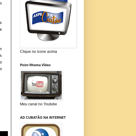
m
s
e
m
Clique no ícone acima
s
o
Point Rhema Vídeo
o
Meu canal no Youtube
AD CUBATÃO NA INTERNET