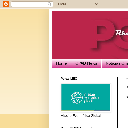
Home
CPAD News
Notícias Cri
Portal MEG
t
Missão Evangélica Global