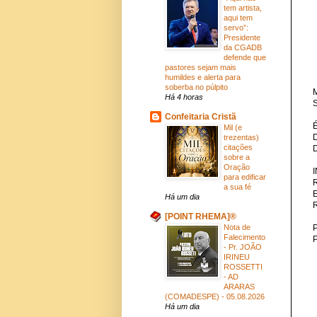
tem artista,
aqui tem
servo”:
Presidente
da CGADB
defende que
pastores sejam mais
humildes e alerta para
soberba no púlpito
M
Há 4 horas
S
Confeitaria Cristã
Mil (e
trezentas)
citações
sobre a
Oração
para edificar
a sua fé
Há um dia
[POINT RHEMA]®
Nota de
P
Falecimento
- Pr. JOÃO
IRINEU
ROSSETTI
- AD
ARARAS
(COMADESPE) - 05.08.2026
Há um dia