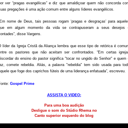
por ver “pragas evangélicas” e diz que amaldiçoar quem não concorda co
suas pregações é uma ação comum entre alguns líderes evangélicos.
“Em nome de Deus, tais pessoas rogam ‘pragas e desgraças’ para aquele
que em algum momento da vida se contrapuseram a seus desejos 
vontades”, disse Vargens.
O líder da Igreja Cristã da Aliança lembra que esse tipo de retórica é comu
entre os pastores que não aceitam ser confrontados. “Em certas igreja
discordar do ensino do pastor significa "tocar no ungido do Senhor" e quem 
faz, comete rebeldia. Aliás, a palavra "rebeldia" tem sido usada para tod
quele que foge dos caprichos fúteis de uma liderança enfatuada”, escreveu.
Fonte:
Gospel Prime
ASSISTA O VIDEO:
Para uma boa audição
Desligue o som do Stúdio Rhema no
Canto superior esquerdo do blog