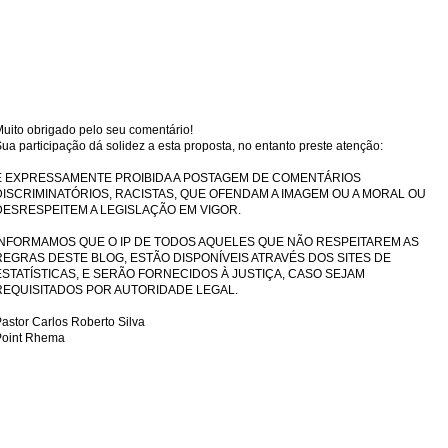
uito obrigado pelo seu comentário!
ua participação dá solidez a esta proposta, no entanto preste atenção:
É EXPRESSAMENTE PROIBIDA A POSTAGEM DE COMENTÁRIOS
DISCRIMINATÓRIOS, RACISTAS, QUE OFENDAM A IMAGEM OU A MORAL OU
DESRESPEITEM A LEGISLAÇÃO EM VIGOR.
INFORMAMOS QUE O IP DE TODOS AQUELES QUE NÃO RESPEITAREM AS
REGRAS DESTE BLOG, ESTÃO DISPONÍVEIS ATRAVÉS DOS SITES DE
ESTATÍSTICAS, E SERÃO FORNECIDOS À JUSTIÇA, CASO SEJAM
REQUISITADOS POR AUTORIDADE LEGAL.
astor Carlos Roberto Silva
Point Rhema