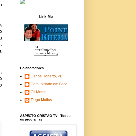
o
Link-Me
,
o
u
s
s
Colaboradores
,
Carlos Roberto, Pr.
o
Comunidade em Foco
o
Gil Menin
Tiego Matias
ASPECTO CRISTÃO TV - Todos
os programas