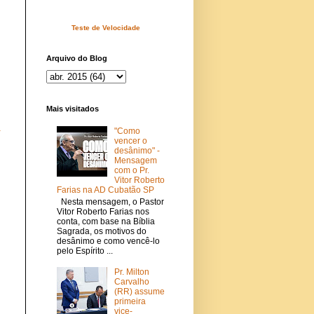
Teste de Velocidade
Arquivo do Blog
Mais visitados
a
"Como
vencer o
desânimo" -
Mensagem
com o Pr.
Vitor Roberto
Farias na AD Cubatão SP
Nesta mensagem, o Pastor
Vitor Roberto Farias nos
conta, com base na Bíblia
Sagrada, os motivos do
desânimo e como vencê-lo
pelo Espírito ...
Pr. Milton
Carvalho
(RR) assume
primeira
vice-