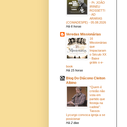
- Pr. JOÃO
IRINEU
ROSSETTI
- AD
ARARAS
(COMADESPE) - 05.08.2026
Há 6 horas
Veredas Missionárias
16
Missionárias
que
Impactaram
o Século XX
- Baixe
grátis o e-
book
Há 15 horas
Blog Do Diácono Cleiton
Albino
“Quem é
cristão não
vota em
partido que
festeja na
cadeia”:
Tassos
Lycurgo convoca igreja a se
posicionar
Há 2 dias