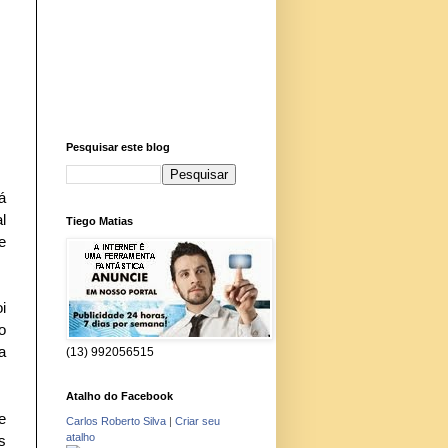
Pesquisar este blog
á
l
Tiego Matias
e
i
o
a
(13) 992056515
Atalho do Facebook
e
Carlos Roberto Silva
|
Criar seu
atalho
s