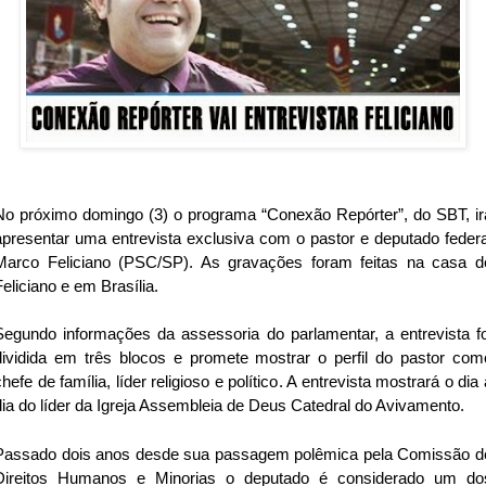
No próximo domingo (3) o programa “Conexão Repórter”, do SBT, ir
apresentar uma entrevista exclusiva com o pastor e deputado federa
Marco Feliciano (PSC/SP). As gravações foram feitas na casa d
Feliciano e em Brasília.
Segundo informações da assessoria do parlamentar, a entrevista fo
dividida em três blocos e promete mostrar o perfil do pastor com
chefe de família, líder religioso e político. A entrevista mostrará o dia 
dia do líder da Igreja Assembleia de Deus Catedral do Avivamento.
Passado dois anos desde sua passagem polêmica pela Comissão d
Direitos Humanos e Minorias o deputado é considerado um do