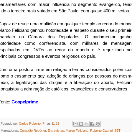
parlamentares com maior influência no segmento evangélico, tend
sido o terceiro mais votado em São Paulo, com quase 400 mil votos.
Capaz de reunir uma multidão em qualquer templo ao redor do mundo
Marco Feliciano ganhou notoriedade e respeito durante o seu primeir
mandato na Câmara dos Deputados. O parlamentar ganho
notoriedade como conferencista, com milhares de mensagen
espalhadas em DVDs ao redor do mundo e é requisitado no
principais congressos e eventos religiosos do país.
Com uma postura firme em relação a temas considerados polêmicos
como o casamento gay, adoção de crianças por pessoas do mesm
sexo, a legalização das drogas e a liberação do aborto, Felician
conquistou a admiração de católicos, evangélicos e conservadores.
Fonte:
Gospelprime
Postado por
Carlos Roberto, Pr.
às
11:32
Marcadores:
Conexão Repórter
,
Entrevistas
,
Marco Feliciano
,
Roberto Cabrini
,
SBT