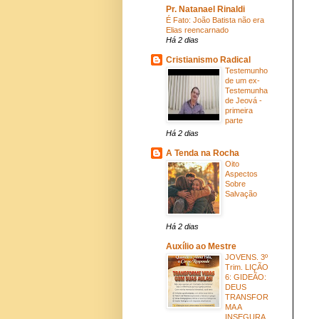
Pr. Natanael Rinaldi
É Fato: João Batista não era
Elias reencarnado
Há 2 dias
Cristianismo Radical
Testemunho
de um ex-
Testemunha
de Jeová -
primeira
parte
Há 2 dias
A Tenda na Rocha
Oito
Aspectos
Sobre
Salvação
Há 2 dias
Auxílio ao Mestre
JOVENS. 3º
Trim. LIÇÃO
6: GIDEÃO:
DEUS
TRANSFOR
MA A
INSEGURA