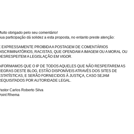
uito obrigado pelo seu comentário!
ua participação dá solidez a esta proposta, no entanto preste atenção:
É EXPRESSAMENTE PROIBIDA A POSTAGEM DE COMENTÁRIOS
DISCRIMINATÓRIOS, RACISTAS, QUE OFENDAM A IMAGEM OU A MORAL OU
DESRESPEITEM A LEGISLAÇÃO EM VIGOR.
INFORMAMOS QUE O IP DE TODOS AQUELES QUE NÃO RESPEITAREM AS
REGRAS DESTE BLOG, ESTÃO DISPONÍVEIS ATRAVÉS DOS SITES DE
ESTATÍSTICAS, E SERÃO FORNECIDOS À JUSTIÇA, CASO SEJAM
REQUISITADOS POR AUTORIDADE LEGAL.
astor Carlos Roberto Silva
Point Rhema