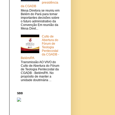
presidência
da CGADB
Mesa Diretora se reuniu em
Belém do Pará para tomar
importantes decisões sobre
o futuro administrativo da
Convenção Em reunião da
Mesa Diret...
Culto de
Abertura do
Fórum de
Teologia
Pentecostal
da CGADB -
Belém/PA
Transmissão AO VIVO do
Culto de Abertura do Fórum
de Teologia Pentecostal da
CGADB - Belém/PA. No
propósito de manter a
unidade doutrinária ...
SBB