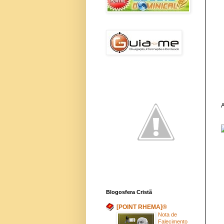
A
Blogosfera Cristã
[POINT RHEMA]®
Nota de
Falecimento