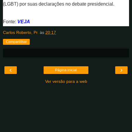
(LGBT) por suas declarações no debate presidencial.
Fonte:
VEJA
Carlos Roberto, Pr.
às
20:17
Compartilhar
‹
›
Página inicial
Ver versão para a web