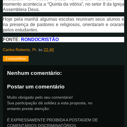
momento acontecia a “Quinta da vitória”, no setor 8 da Igreja
Assembleia Deus.
Hoje pela manhã algumas escolas reuniram seus alunos e
na presença de pastores e religiosos, orientaram e oraram
pelos estudantes.
FONTE:
RONDOCRISTÃO
Carlos Roberto, Pr.
às
22:40
Compartilhar
Nenhum comentário:
Postar um comentário
Muito obrigado pelo seu comentário!
Sua participação dá solidez a esta proposta, no
entanto preste atenção:
É EXPRESSAMENTE PROIBIDA A POSTAGEM DE
COMENTÁRIOS DISCRIMINATÓRIOS,