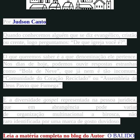
Por
Judson Canto
Quando conhecemos alguém que se diz evangélico, cristão
ou crente, logo perguntamos: “De que igreja você é?”.
O que queremos saber é a que denominação ele pertence.
Nos dias de hoje, podemos ouvir respostas estranhas
como “Bola de Neve”, que já nem é tão incomum,
“Comunidade do Coração Reciclado” ou “Assembleia de
Deus Pavio que Fumega”.
É a diversidade
gospel
representada na pessoa jurídica,
que em abrangência pode variar
de organização multinacional a birosca, não
raro identificada por uma marca de gosto duvidoso.
Leia a matéria completa no blog do Autor
:
O BALIDO