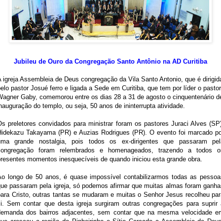
Jubileu de Ouro da Congregação Santo Antônio na AD Curitiba
 igreja Assembleia de Deus congregação da Vila Santo Antonio, que é dirigid
elo pastor Josué ferro e ligada a Sede em Curitiba, que tem por líder o pastor
Wagner Gaby, comemorou entre os dias 28 a 31 de agosto o cinquentenário d
nauguração do templo, ou seja, 50 anos de ininterrupta atividade.
Os preletores convidados para ministrar foram os pastores Juraci Alves (SP)
Hidekazu Takayama (PR) e Auzias Rodrigues (PR). O evento foi marcado po
uma grande nostalgia, pois todos os ex-dirigentes que passaram pel
congregação foram relembrados e homenageados, trazendo a todos o
presentes momentos inesquecíveis de quando iniciou esta grande obra.
Ao longo de 50 anos, é quase impossível contabilizarmos todas as pessoa
que passaram pela igreja, só podemos afirmar que muitas almas foram ganha
para Cristo, outras tantas se mudaram e muitas o Senhor Jesus recolheu par
si. Sem contar que desta igreja surgiram outras congregações para suprir 
demanda dos bairros adjacentes, sem contar que na mesma velocidade e