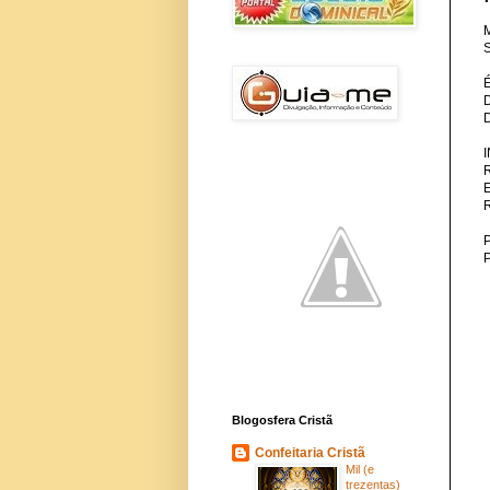
M
S
P
Blogosfera Cristã
Confeitaria Cristã
Mil (e
trezentas)