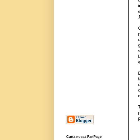
J
D
e
p
p
Curta nossa FanPage