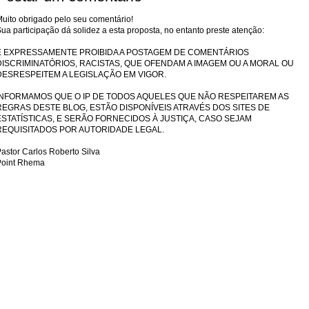
uito obrigado pelo seu comentário!
ua participação dá solidez a esta proposta, no entanto preste atenção:
É EXPRESSAMENTE PROIBIDA A POSTAGEM DE COMENTÁRIOS
DISCRIMINATÓRIOS, RACISTAS, QUE OFENDAM A IMAGEM OU A MORAL OU
DESRESPEITEM A LEGISLAÇÃO EM VIGOR.
INFORMAMOS QUE O IP DE TODOS AQUELES QUE NÃO RESPEITAREM AS
REGRAS DESTE BLOG, ESTÃO DISPONÍVEIS ATRAVÉS DOS SITES DE
ESTATÍSTICAS, E SERÃO FORNECIDOS À JUSTIÇA, CASO SEJAM
REQUISITADOS POR AUTORIDADE LEGAL.
astor Carlos Roberto Silva
Point Rhema