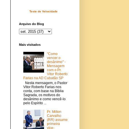
Teste de Velocidade
Arquivo do Blog
Mais visitados
"Como
vencer o
desânimo" -
Mensagem
com o Pr.
Vitor Roberto
Farias na AD Cubatão SP
Nesta mensagem, o Pastor
Vitor Roberto Farias nos
conta, com base na Bíblia
Sagrada, os motivos do
desânimo e como vencê-lo
pelo Espírito ...
Pr. Milton
Carvalho
(RR) assume
primeira
vice-