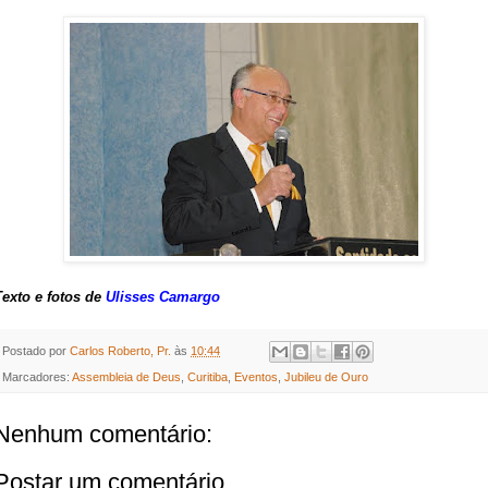
Texto e fotos de
Ulisses Camargo
Postado por
Carlos Roberto, Pr.
às
10:44
Marcadores:
Assembleia de Deus
,
Curitiba
,
Eventos
,
Jubileu de Ouro
Nenhum comentário:
Postar um comentário