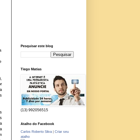
Pesquisar este blog
a
e
Tiego Matias
,
r
a
s
(13) 992056515
s
s
a
Atalho do Facebook
a
Carlos Roberto Silva
|
Criar seu
m
atalho