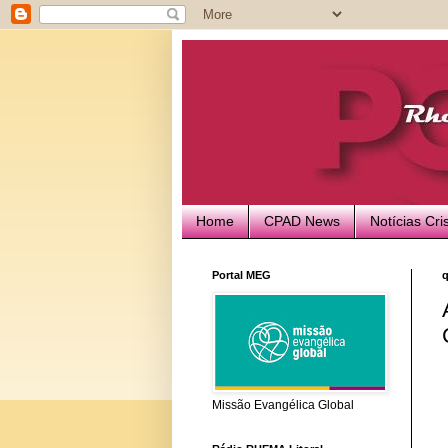
Home
CPAD News
Notícias Cri
Portal MEG
q
Missão Evangélica Global