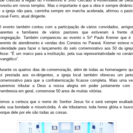
que cresceu a região do Pinheirinho e Sítio Cercado a Assembleia de Deus
investiu em novos templos. Mas o importante é que a obra é sempre dinâmic
e a igreja não para, caminha sempre em marcha acelerada, afirmou o pasto
osué Ferro, atual dirigente.
O evento também contou com a participação de vários convidados, amigos
parentes e familiares de vários pastores que estiveram à frente d
congregação. Também compareceu ao evento o Srº Paulo Kremer que é 
gerente de atendimento e vendas dos Correios no Paraná. Kremer esteve n
solenidade para fazer o lançamento do selo comemorativo aos 50 da igreja
isse: “É um marco para a instituição, pela sua representatividade no cenár
vangélico”.
Durante os quatros dias de comemoração, além de todas as homenagens qu
foi prestada aos ex-dirigentes, a igreja local também ofereceu um janta
comemorativo para que a confraternização ficasse completa. Mais uma ve
queremos tributar a Deus a nossa alegria em poder juntamente com 
membresia em geral, comemorar 50 anos de muitas vitórias.
Temos a certeza que o nome do Senhor Jesus foi e será sempre exaltado
ela sua bondade e misericórdia. A ele tributamos toda honra glória e louvo
orque dele por ele são todas as coisas.