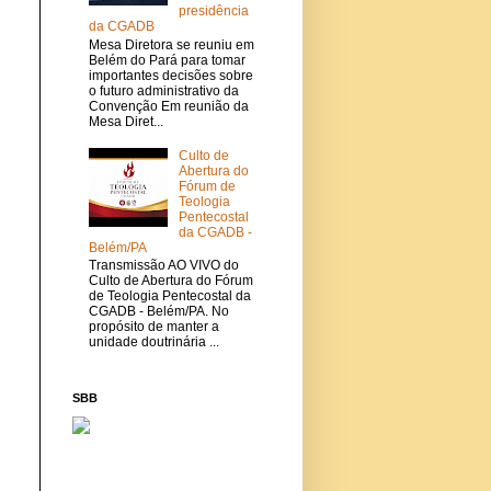
presidência
da CGADB
Mesa Diretora se reuniu em
Belém do Pará para tomar
importantes decisões sobre
o futuro administrativo da
Convenção Em reunião da
Mesa Diret...
Culto de
Abertura do
Fórum de
Teologia
Pentecostal
da CGADB -
Belém/PA
Transmissão AO VIVO do
Culto de Abertura do Fórum
de Teologia Pentecostal da
CGADB - Belém/PA. No
propósito de manter a
unidade doutrinária ...
SBB