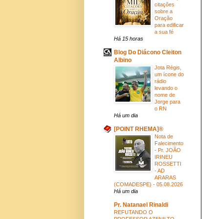
citações
sobre a
Oração
para edificar
a sua fé
Há 15 horas
Blog Do Diácono Cleiton
Albino
Jota Régis,
um ícone do
rádio
levando o
nome de
Jorge para
o RN
Há um dia
[POINT RHEMA]®
Nota de
Falecimento
- Pr. JOÃO
IRINEU
ROSSETTI
- AD
ARARAS
(COMADESPE) - 05.08.2026
Há um dia
Pr. Natanael Rinaldi
REFUTANDO O
PROFESSOR AZENILTO