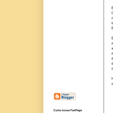
t
o
Curta nossa FanPage