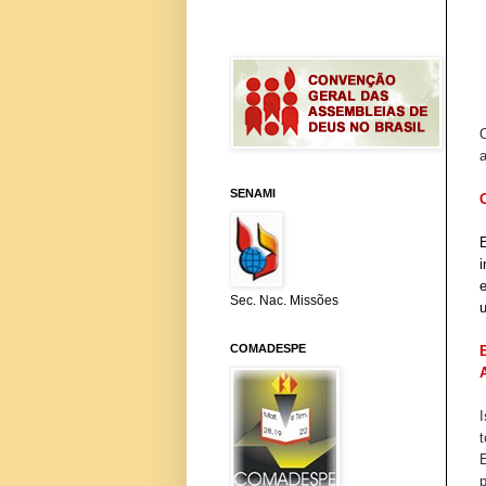
O
SENAMI
Sec. Nac. Missões
u
COMADESPE
t