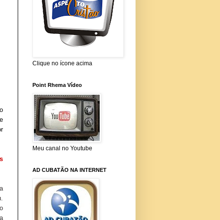
Clique no ícone acima
Point Rhema Vídeo
o
e
r
Meu canal no Youtube
s
AD CUBATÃO NA INTERNET
a
u.
o
a