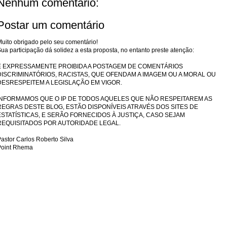
Nenhum comentário:
Postar um comentário
uito obrigado pelo seu comentário!
ua participação dá solidez a esta proposta, no entanto preste atenção:
É EXPRESSAMENTE PROIBIDA A POSTAGEM DE COMENTÁRIOS
DISCRIMINATÓRIOS, RACISTAS, QUE OFENDAM A IMAGEM OU A MORAL OU
DESRESPEITEM A LEGISLAÇÃO EM VIGOR.
INFORMAMOS QUE O IP DE TODOS AQUELES QUE NÃO RESPEITAREM AS
REGRAS DESTE BLOG, ESTÃO DISPONÍVEIS ATRAVÉS DOS SITES DE
ESTATÍSTICAS, E SERÃO FORNECIDOS À JUSTIÇA, CASO SEJAM
REQUISITADOS POR AUTORIDADE LEGAL.
astor Carlos Roberto Silva
Point Rhema