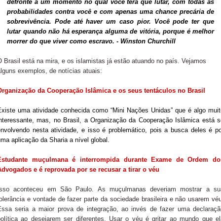
defronte a um momento no qual você terá que lutar, com todas as
probabilidades contra você e com apenas uma chance precária de
sobrevivência. Pode até haver um caso pior. Você pode ter que
lutar quando não há esperança alguma de vitória, porque é melhor
morrer do que viver como escravo. -
Winston Churchill
 Brasil está na mira, e os islamistas já estão atuando no país. Vejamos
alguns exemplos, de notícias atuais:
Organização da Cooperação Islâmica e os seus tentáculos no Brasil
Existe uma atividade conhecida como “Mini Nações Unidas” que é algo muit
interessante, mas, no Brasil, a Organização da Cooperação Islâmica está s
envolvendo nesta atividade, e isso é problemático, pois a busca deles é po
ma aplicação da Sharia a nível global.
Estudante muçulmana é interrompida durante Exame de Ordem do
Advogados e é reprovada por se recusar a tirar o véu
Isso aconteceu em São Paulo. As muçulmanas deveriam mostrar a su
olerância e vontade de fazer parte da sociedade brasileira e não usarem vé
Essa seria a maior prova de integração, ao invés de fazer uma declaraçã
política ao desejarem ser diferentes. Usar o véu é gritar ao mundo que el