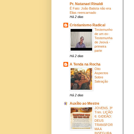
Pr. Natanael Rinaldi
É Fato: João Batista não era
Elias reencarnado
Há 2 dias
Cristianismo Radical
Testemunho
de um ex-
Testemunha
de Jeová -
primeira
parte
Há 2 dias
A Tenda na Rocha
Oito
Aspectos
Sobre
Salvação
Há 2 dias
Auxílio ao Mestre
JOVENS. 3º
Trim. LIÇÃO
6: GIDEÃO:
DEUS
TRANSFOR
MA A
INSEGURA