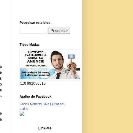
Pesquisar este blog
Tiego Matias
ra
e
s
(13) 992056515
o
e
-
Atalho do Facebook
Carlos Roberto Silva
|
Criar seu
atalho
e
a
Link-Me