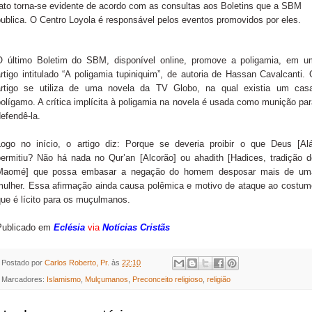
fato torna-se evidente de acordo com as consultas aos Boletins que a SBM
ublica. O Centro Loyola é responsável pelos eventos promovidos por eles.
O último Boletim do SBM, disponível online, promove a poligamia, em u
rtigo intitulado “A poligamia tupiniquim”, de autoria de Hassan Cavalcanti.
artigo se utiliza de uma novela da TV Globo, na qual existia um casa
olígamo. A crítica implícita à poligamia na novela é usada como munição pa
efendê-la.
Logo no início, o artigo diz: Porque se deveria proibir o que Deus [Alá
permitiu? Não há nada no Qur’an [Alcorão] ou ahadith [Hadices, tradição d
Maomé] que possa embasar a negação do homem desposar mais de um
mulher. Essa afirmação ainda causa polêmica e motivo de ataque ao costum
que é lícito para os muçulmanos.
Publicado em
Eclésia
via
Notícias Cristãs
Postado por
Carlos Roberto, Pr.
às
22:10
Marcadores:
Islamismo
,
Mulçumanos
,
Preconceito religioso
,
religião