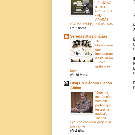
- Pr. JOÃO
IRINEU
ROSSETTI
- AD
ARARAS
(COMADESPE) - 05.08.2026
M
Há 7 horas
S
Veredas Missionárias
16
Missionárias
que
Impactaram
o Século XX
- Baixe
grátis o e-
book
Há 16 horas
P
Blog Do Diácono Cleiton
Albino
“Quem é
cristão não
vota em
partido que
festeja na
cadeia”:
Tassos
Lycurgo convoca igreja a se
posicionar
Há 2 dias