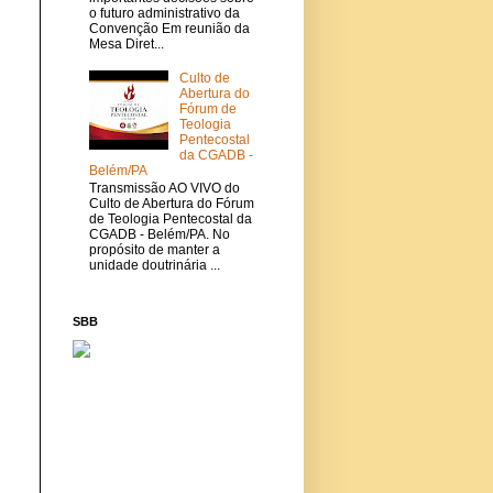
o futuro administrativo da
Convenção Em reunião da
Mesa Diret...
Culto de
Abertura do
Fórum de
Teologia
Pentecostal
da CGADB -
Belém/PA
Transmissão AO VIVO do
Culto de Abertura do Fórum
de Teologia Pentecostal da
CGADB - Belém/PA. No
propósito de manter a
unidade doutrinária ...
SBB