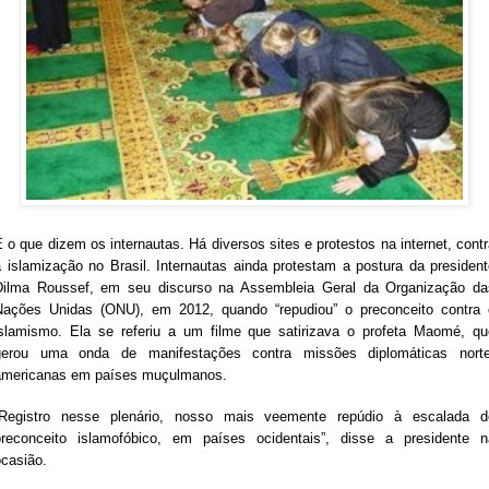
 o que dizem os internautas. Há diversos sites e protestos na internet, cont
a islamização no Brasil. Internautas ainda protestam a postura da president
Dilma Roussef, em seu discurso na Assembleia Geral da Organização da
Nações Unidas (ONU), em 2012, quando “repudiou” o preconceito contra 
islamismo. Ela se referiu a um filme que satirizava o profeta Maomé, qu
gerou uma onda de manifestações contra missões diplomáticas norte
americanas em países muçulmanos.
“Registro nesse plenário, nosso mais veemente repúdio à escalada d
preconceito islamofóbico, em países ocidentais”, disse a presidente n
ocasião.