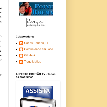
a
a
e
 o
o
Colaboradores
,
Carlos Roberto, Pr.
s
Comunidade em Foco
s
e
Gil Menin
r
Tiego Matias
ASPECTO CRISTÃO TV - Todos
e
os programas