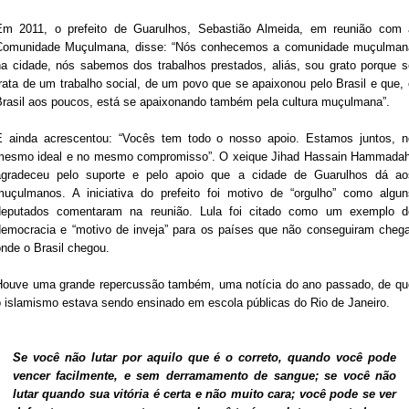
Em 2011, o prefeito de Guarulhos, Sebastião Almeida, em reunião com 
Comunidade Muçulmana, disse: “Nós conhecemos a comunidade muçulman
na cidade, nós sabemos dos trabalhos prestados, aliás, sou grato porque s
rata de um trabalho social, de um povo que se apaixonou pelo Brasil e que,
Brasil aos poucos, está se apaixonando também pela cultura muçulmana”.
E ainda acrescentou: “Vocês tem todo o nosso apoio. Estamos juntos, n
mesmo ideal e no mesmo compromisso”. O xeique Jihad Hassain Hammadah
agradeceu pelo suporte e pelo apoio que a cidade de Guarulhos dá ao
muçulmanos. A iniciativa do prefeito foi motivo de “orgulho” como algun
deputados comentaram na reunião. Lula foi citado como um exemplo d
democracia e “motivo de inveja” para os países que não conseguiram chega
nde o Brasil chegou.
Houve uma grande repercussão também, uma notícia do ano passado, de qu
o islamismo estava sendo ensinado em escola públicas do Rio de Janeiro.
Se você não lutar por aquilo que é o correto, quando você pode
vencer facilmente, e sem derramamento de sangue; se você não
lutar quando sua vitória é certa e não muito cara; você pode se ver