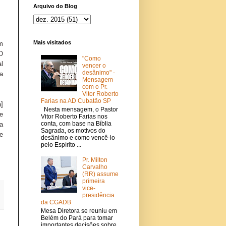
Arquivo do Blog
Mais visitados
m
 O
"Como
l
vencer o
desânimo" -
ra
Mensagem
com o Pr.
Vitor Roberto
Farias na AD Cubatão SP
]
Nesta mensagem, o Pastor
e
Vitor Roberto Farias nos
conta, com base na Bíblia
a
Sagrada, os motivos do
e
desânimo e como vencê-lo
pelo Espírito ...
Pr. Milton
Carvalho
(RR) assume
primeira
vice-
presidência
da CGADB
Mesa Diretora se reuniu em
Belém do Pará para tomar
importantes decisões sobre