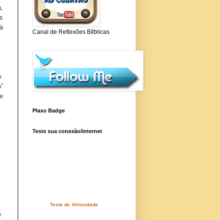
,
s
à
Canal de Reflexões Bílblicas
:
o”
 e
Plaxo Badge
Teste sua conexão/internet
Teste de Velocidade
e