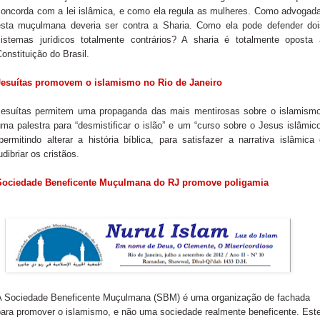
concorda com a lei islâmica, e como ela regula as mulheres. Como advogada
esta muçulmana deveria ser contra a Sharia. Como ela pode defender doi
sistemas jurídicos totalmente contrários? A sharia é totalmente oposta 
onstituição do Brasil.
Jesuítas promovem o islamismo no Rio de Janeiro
Jesuítas permitem uma propaganda das mais mentirosas sobre o islamismo
ma palestra para “desmistificar o islão” e um “curso sobre o Jesus islâmic
permitindo alterar a história bíblica, para satisfazer a narrativa islâmica
udibriar os cristãos.
Sociedade Beneficente Muçulmana do RJ promove poligamia
A Sociedade Beneficente Muçulmana (SBM) é uma organização de fachada
para promover o islamismo, e não uma sociedade realmente beneficente. Est