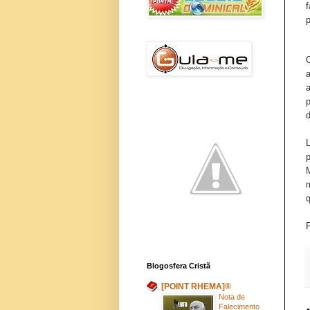
p
a
p
d
Blogosfera Cristã
[POINT RHEMA]®
Nota de
Falecimento