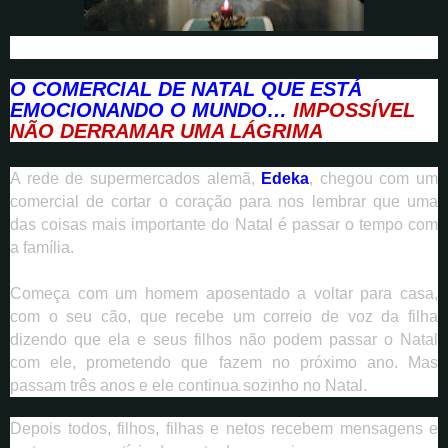
O COMERCIAL DE NATAL QUE ESTÁ
EMOCIONANDO O MUNDO…
IMPOSSÍVEL
NÃO DERRAMAR UMA LÁGRIMA
A rede de supermercados alemã,
Edeka
, chegou com um
comercial de cortar o coração para nos lembrar que uma
das coisas mais importante do Natal é passar o tempo com
a família.
Começa com um homem aposentado a voltar para casa,
com o seu cão, que recebe um correio de voz da filha
dizendo que ela e seus filhos não podem passar o Natal
com ele, prometendo que fazem no próximo ano. Mas
passam três anos e ele continua sozinho no Natal.
Depois todos, filhos, filhas e netos recebem mensagens e