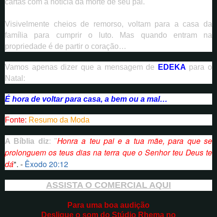
cartas com a notícia da morte de seu pai.
Visivelmente cheios de remorso, voltam para a casa da
família para cumprir o luto. Mas quando entram na
propriedade é de partir o coração…
Vamos apenas dizer que a mensagem de
EDEKA
para o
Natal:
É hora de voltar para casa, a bem ou a mal…
Fonte:
Resumo da Moda
Honra a teu pai e a tua mãe, para que se
A Bíblia diz
: "
prolonguem os teus dias na terra que o Senhor teu Deus te
dá
". -
Êxodo 20:12
ASSISTA O COMERCIAL AQUI
Para uma boa audição
Desligue o som do Stúdio Rhema no