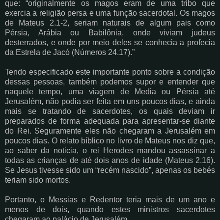
que: “originalmente os magos eram de uma tribo que
exercia a religião persa e uma função sacerdotal. Os magos
de Mateus 2.1-2, seriam naturais de algum pais como
Pérsia, Arábia ou Babilônia, onde viviam judeus
desterrados, e onde por meio deles se conhecia a profecia
da Estrela de Jacó (Números 24.17).”
Tendo especificado este importante ponto sobre a condição
dessas pessoas, também podemos supor e entender que
naquele tempo, uma viagem de Media ou Pérsia até
Jerusalém, não podia ser feita em uns poucos dias, e ainda
mais se tratando de sacerdotes, os quais deviam ir
preparados de forma adequada para apresentar-se diante
do Rei. Seguramente eles não chegaram a Jerusalém em
poucos dias. O relato bíblico no livro de Mateus nos diz que,
ao saber da noticia, o rei Herodes mandou assassinar a
todas as crianças de até dois anos de idade (Mateus 2.16).
Se Jesus tivesse sido um “recém nascido”, apenas os bebés
teriam sido mortos.
Portanto, o Messias e Redentor teria mais de um ano e
menos de dois, quando estes ministros sacerdotes
chegaram ao palácio de Jerusalém.