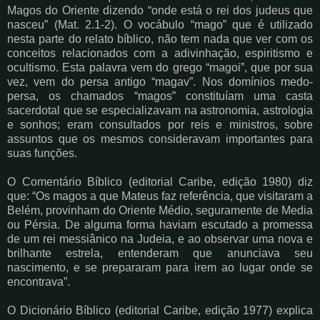
Magos do Oriente dizendo “onde está o rei dos judeus que
nasceu” (Mat. 2.1-2). O vocábulo “mago” que é utilizado
nesta parte do relato bíblico, não tem nada que ver com os
conceitos relacionados com a adivinhação, espiritismo e
ocultismo. Esta palavra vem do grego “magoi”, que por sua
vez, vem do persa antigo “magav”. Nos domínios medo-
persa, os chamados “magos” constituíam uma casta
sacerdotal que se especializavam na astronomia, astrologia
e sonhos; eram consultados por reis e ministros, sobre
assuntos que os mesmos consideravam importantes para
suas funções.
O Comentário Bíblico (editorial Caribe, edição 1980) diz
que: “Os magos a que Mateus faz referência, que visitaram a
Belém, provinham do Oriente Médio, seguramente de Media
ou Pérsia. De alguma forma haviam escutado a promessa
de um rei messiânico na Judeia, e ao observar uma nova e
brilhante estrela, entenderam que anunciava seu
nascimento, e se prepararam para irem ao lugar onde se
encontrava”.
O Dicionário Bíblico (editorial Caribe, edição 1977) explica