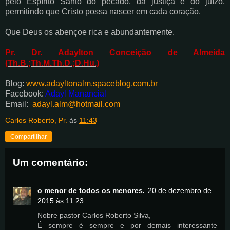
pelo Espírito Santo do pecado, da justiça e do juízo,
permitindo que Cristo possa nascer em cada coração.
Que Deus os abençoe rica e abundantemente.
Pr. Dr. Adaylton Conceição de Almeida
(Th.B.;Th.M.Th.D.;D.Hu.)
Blog:
www.adayltonalm.spaceblog.com.br
Facebook:
Adayl Manancial
Email:
adayl.alm@hotmail.com
Carlos Roberto, Pr.
às
11:43
Compartilhar
Um comentário:
o menor de todos os menores.
20 de dezembro de
2015 às 11:23
Nobre pastor Carlos Roberto Silva,
É sempre é sempre e por demais interessante