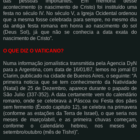
das pessoas importantes. Em memória desse
acontecimento (o nascimento de Cristo) foi instituído uma
festa no século IV. No século V, a Igreja Ocidental ordenou
que a mesma fosse celebrada para sempre, no mesmo dia
da antiga festa romana em honra ao nascimento do sol
(Deus Sol), já que não se conhecia a data exata do
nascimento de Cristo”.
O QUE DIZ O VATICANO?
Numa informação jornalística transmitida pela Agencia DyN
para a Argentina, com data de 16/01/87, lemos no jornal El
Clarim, publicado na cidade de Buenos Aires, o seguinte: “A
primeira noticia que se tem conhecimento da Natividade
(Natal) de 25 de Dezembro, aparece durante o papado de
São Julio (337-352). A data certamente vem do calendário
romano, onde se celebrava a Páscoa ou Festa dos pães
sem fermento (Êxodo capitulo 12), se celebra na primavera
(conforme as estações da Terra de Israel), o que seria nos
meses de março/abril, e as primeira chuvas começam,
conforme o calendário hebreu, nos meses de
setembro/outubro (mês de Tishri)”.