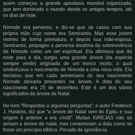
quem começou a grande apostasia mundial organizada,
que tem dominado o mundo desde os antigos tempos, até
os dias de hoje.
Ninrode era perverso, e diz-se que se casou com sua
própria mãe cujo nome era Semiramis. Mas esse jovem
morreu de forma prematura, e depois sua mãe-esposa,
Semiramis, propagou a perversa doutrina da sobrevivência
de Ninrode como um ser espiritual. Ela afirmava que da
noite para o dia, surgiu uma grande árvore (da espécie
sempre verde) originada de um tronco morto, o qual
simbolizava o nascimento de Ninrode a uma nova vida. Ela
declarou que em cada aniversario do seu nascimento
Ninrode deixaria presentes na árvore. A data do seu
nascimento era 25 de dezembro. Este é um dos vários
significados da árvore de Natal.
No livro “Respostas a algumas perguntas”, o autor Frederich
J. Haskins, diz que “a árvore de Natal vem do Egito, e sua
origem é anterior a era cristã”. Muitas IGREJAS não só
armam a árvore de natal, mas comemoram a data como se
fosse um principio bíblico. Pecado de ignorância.