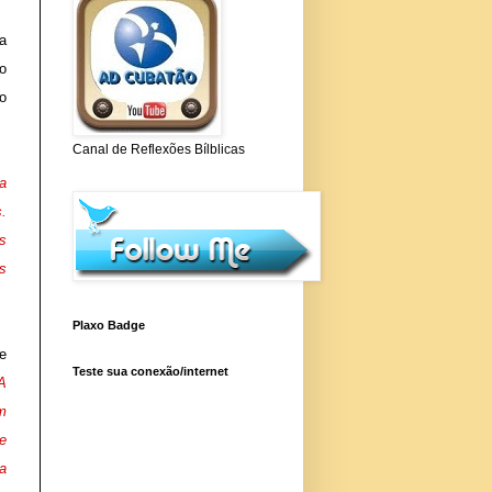
a
o
o
Canal de Reflexões Bílblicas
a
s.
s
s
Plaxo Badge
e
Teste sua conexão/internet
A
m
e
a