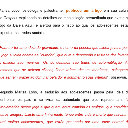
Marisa Lobo, psicóloga e palestrante,
publicou um artigo
em sua colun
no
Gospel+
explicando os detalhes da manipulação premeditada que existe n
jogo da Baleia Azul, e alertou para o risco ao qual os adolescentes estã
expostos nas redes sociais.
Para se ter uma ideia da gravidade, o nome da pessoa que aliena jovens par
 jogo suicida chama-se "curador", que cura a depressão e tristeza dos joven
A maioria são meninas. Os 50 desafios são todos de automutilação. A
pessoas que se deixam alienar, ficam reféns desses maníacos, psicopata
que sentem prazer ao dominar pela dor e sofrimento suas vítimas
", observou.
Segundo Marisa Lobo, a sedução aos adolescentes passa pela ideia d
confrontar os pais e se livrar da autoridade que eles representam: "
problemática desse jogo é que quem entra convida os amigos, que convida
outros amigos. Existe uma linha muito tênue entre vida e morte que fascina 
atrai muitos adolescentes, que estão passando por uma crise normal d