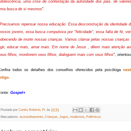
adolescência, uma crise de contestação da autoridade dos pais, de valores
uma busca de si mesmos
".
Precisamos repensar nossa educação. Essa desconstrução da identidade d
nossos jovens, essa busca compulsiva por "felicidade", essa falta de fé, ve
adoecendo de morte nossas crianças. Vamos clamar pelas nossas crianças 
agir, educar mais, amar mais. Em nome de Jesus , dêem mais atenção ao
eus filhos, monitorem seus filhos, dialoguem mais com seus filhos
", orientou
Confira todos os detalhes dos conselhos oferecidos pela psicóloga
nest
rtigo
.
Fonte:
Gospel+
Postado por
Carlos Roberto, Pr.
às
22:51
Marcadores:
aconselhamento
,
Crianças
,
Jogos
,
modismos
,
Polêmicos