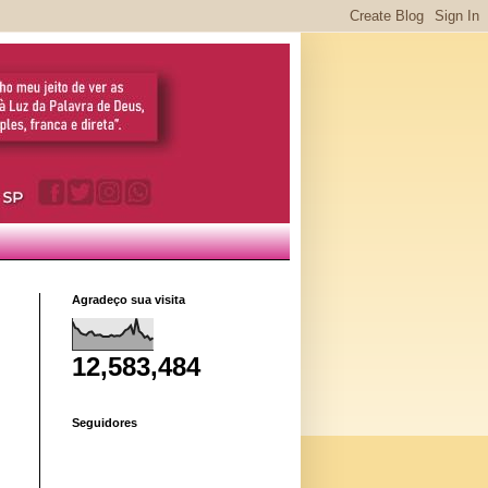
Agradeço sua visita
12,583,484
Seguidores