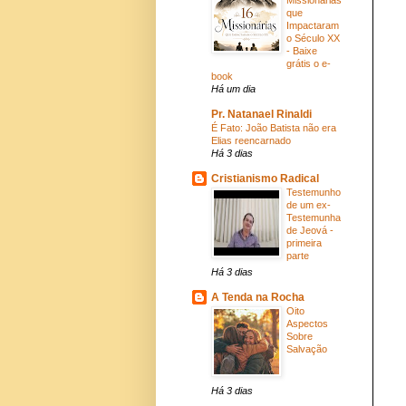
que
Impactaram
o Século XX
- Baixe
grátis o e-
book
Há um dia
Pr. Natanael Rinaldi
É Fato: João Batista não era
Elias reencarnado
Há 3 dias
Cristianismo Radical
Testemunho
de um ex-
Testemunha
de Jeová -
primeira
parte
Há 3 dias
A Tenda na Rocha
Oito
Aspectos
Sobre
Salvação
Há 3 dias