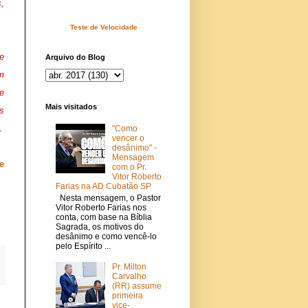
,
Teste de Velocidade
e
Arquivo do Blog
m
e
Mais visitados
s
.
"Como
vencer o
desânimo" -
Mensagem
e
com o Pr.
Vitor Roberto
Farias na AD Cubatão SP
Nesta mensagem, o Pastor
Vitor Roberto Farias nos
conta, com base na Bíblia
Sagrada, os motivos do
desânimo e como vencê-lo
pelo Espírito ...
Pr. Milton
Carvalho
(RR) assume
primeira
vice-