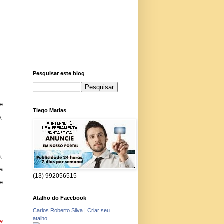
Pesquisar este blog
e
Tiego Matias
,
a,
a
(13) 992056515
e
Atalho do Facebook
Carlos Roberto Silva
|
Criar seu
atalho
a