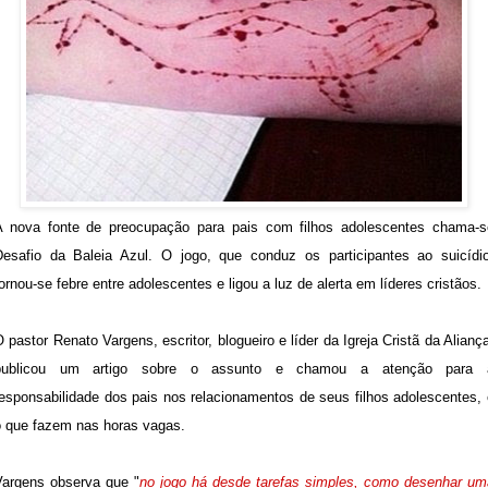
A nova fonte de preocupação para pais com filhos adolescentes chama-s
Desafio da Baleia Azul. O jogo, que conduz os participantes ao suicídio
ornou-se febre entre adolescentes e ligou a luz de alerta em líderes cristãos.
 pastor Renato Vargens, escritor, blogueiro e líder da Igreja Cristã da Alianç
publicou um artigo sobre o assunto e chamou a atenção para 
responsabilidade dos pais nos relacionamentos de seus filhos adolescentes, 
o que fazem nas horas vagas.
Vargens observa que "
no jogo há desde tarefas simples, como desenhar um