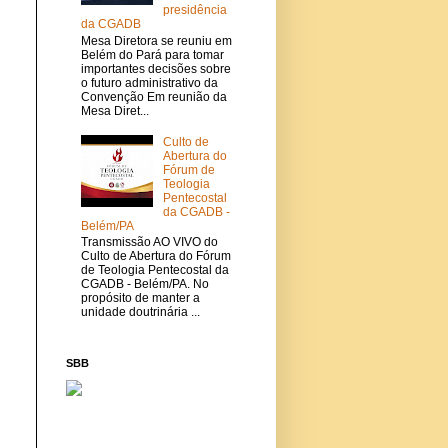
presidência
da CGADB
Mesa Diretora se reuniu em
Belém do Pará para tomar
importantes decisões sobre
o futuro administrativo da
Convenção Em reunião da
Mesa Diret...
Culto de
Abertura do
Fórum de
Teologia
Pentecostal
da CGADB -
Belém/PA
Transmissão AO VIVO do
Culto de Abertura do Fórum
de Teologia Pentecostal da
CGADB - Belém/PA. No
propósito de manter a
unidade doutrinária ...
SBB