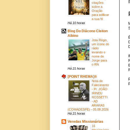
citações
sobre a
Oração
para edificar
a sua fé
Há 10 horas
M
S
Blog Do Diácono Cleiton
Albino
Jota Régis,
um ícone do
rádio
levando o
nome de
Jorge para
o RN
Há 21 horas
[POINT RHEMA]®
P
Nota de
Falecimento
- Pr. JOÃO
IRINEU
ROSSETTI
- AD
ARARAS
(COMADESPE) - 05.08.2026
Há 21 horas
Veredas Missionárias
16
Missionárias