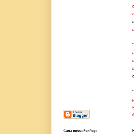
b
"
c
"
Curta nossa FanPage