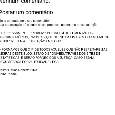
Nenhum comentário:
Postar um comentário
uito obrigado pelo seu comentário!
ua participação dá solidez a esta proposta, no entanto preste atenção:
É EXPRESSAMENTE PROIBIDA A POSTAGEM DE COMENTÁRIOS
DISCRIMINATÓRIOS, RACISTAS, QUE OFENDAM A IMAGEM OU A MORAL OU
DESRESPEITEM A LEGISLAÇÃO EM VIGOR.
INFORMAMOS QUE O IP DE TODOS AQUELES QUE NÃO RESPEITAREM AS
REGRAS DESTE BLOG, ESTÃO DISPONÍVEIS ATRAVÉS DOS SITES DE
ESTATÍSTICAS, E SERÃO FORNECIDOS À JUSTIÇA, CASO SEJAM
REQUISITADOS POR AUTORIDADE LEGAL.
astor Carlos Roberto Silva
Point Rhema