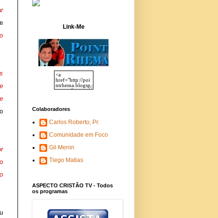
ar
 e
Link-Me
o
s
e
e
Colaboradores
o
Carlos Roberto, Pr.
Comunidade em Foco
Gil Menin
r
Tiego Matias
o
o
ASPECTO CRISTÃO TV - Todos
.
os programas
u