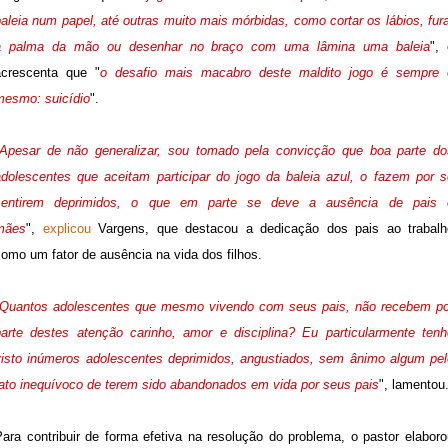
aleia num papel, até outras muito mais mórbidas, como cortar os lábios, fur
a palma da mão ou desenhar no braço com uma lâmina uma baleia
",
acrescenta que "
o desafio mais macabro deste maldito jogo é sempre 
mesmo: suicídio
".
Apesar de não generalizar, sou tomado pela convicção que boa parte do
adolescentes que aceitam participar do jogo da baleia azul, o fazem por s
sentirem deprimidos, o que em parte se deve a ausência de pais 
mães
",
explicou
Vargens, que destacou a dedicação dos pais ao trabalh
omo um fator de ausência na vida dos filhos.
Quantos adolescentes que mesmo vivendo com seus pais, não recebem po
parte destes atenção carinho, amor e disciplina? Eu particularmente tenh
visto inúmeros adolescentes deprimidos, angustiados, sem ânimo algum pel
fato inequívoco de terem sido abandonados em vida por seus pais
", lamentou
Para contribuir de forma efetiva na resolução do problema, o pastor elaboro