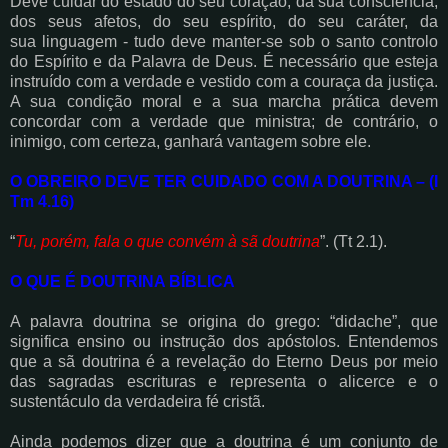
Deve cuidar do estado do
seu coração, da sua consciência,
dos seus afetos, do seu espírito, do seu caráter, da
sua
linguagem - tudo deve manter-se sob o santo controlo
do Espírito e da Palavra de Deus. É
necessário que esteja
instruído com a verdade e vestido com a couraça da justiça.
A sua
condição moral e a sua marcha prática devem
concordar com a verdade que ministra; de
contrário, o
inimigo, com certeza, ganhará vantagem sobre ele.
O OBREIRO DEVE TER CUIDADO COM A DOUTRINA – (I
Tm 4.16)
“
Tu, porém, fala o que convém à sã doutrina
”. (Tt 2.1).
O QUE É DOUTRINA BÍBLICA
A palavra doutrina se origina do grego: “didache”, que
significa ensino ou instrução dos
apóstolos. Entendemos
que a sã doutrina é a revelação do Eterno Deus por meio
das sagradas
escrituras e representa o alicerce e o
sustentáculo da verdadeira fé cristã.
Ainda podemos dizer que a doutrina é um conjunto de