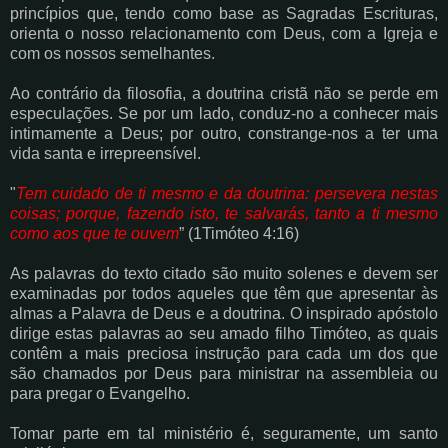
princípios que, tendo como base as
Sagradas Escrituras,
orienta o nosso relacionamento com Deus, com a Igreja e
com os nossos
semelhantes.
Ao contrário da filosofia, a doutrina cristã não se perde em
especulações. Se por um lado,
conduz-no a conhecer mais
intimamente a Deus; por outro, constrange-nos a ter uma
vida
santa e irrepreensível.
"
Tem cuidado de ti mesmo e da doutrina: persevera nestas
coisas; porque, fazendo isto,
te salvarás, tanto a ti mesmo
como aos que te ouvem
” (1Timóteo 4:16)
As palavras do texto citado são muito solenes e devem ser
examinadas por todos aqueles que
têm que apresentar às
almas a Palavra de Deus e a doutrina. O inspirado apóstolo
dirige estas
palavras ao seu amado filho Timóteo, as quais
contêm a mais preciosa instrução para cada um
dos que
são chamados por Deus para ministrar na assembleia ou
para pregar o Evangelho.
Tomar parte em tal ministério é, seguramente, um santo