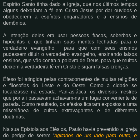
Espírito Santo tinha dado a igreja,
que nos últimos tempos
alguns deixariam a fé em Cristo Jesus por dar ouvidos e
obedecerem
a espíritos enganadores e a ensinos de
demônios.
A intenção deles era usar pessoas fracas, soberbas e
hipócritas e que tinham suas mentes
fechadas para o
verdadeiro evangelho, para que com seus ensinos
pudessem diluir o
verdadeiro evangelho, ensinando falsos
ensinos, que vão contra a palavra de Deus, para que
muitos
deixem a verdadeira fé em Cristo e sigam falsas crenças.
Éfeso foi atingida pelas contracorrentes de muitas religiões
e filosofias do Leste e do Oeste.
Como a cidade se
localizasse na estrada Pan-asiática, os diversos mestres
que por ali
passavam achavam-na um lugar conveniente de
parada. Como resultado, os efésios ficaram
expostos a uma
miscelânea de cultos extravagantes e de diferentes
doutrinas.
Na sua Epístola aos Efésios, Paulo havia prevenido a igreja
do perigo de serem “
agitados de
um lado para outro, e