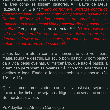
na área como se fossem pastores. A Palavra de Deus
(Ezequiel
34: 2 a 4) “
Filho do homem, profetiza contra os
pastores de Israel; profetiza e dize aos
pastores: Assim diz o
Senhor JEOVÁ: Ai dos pastores de Israel que se
apascentam a si
mesmos! Não apascentarão os pastores as
ovelhas?
” Veja o que diz em Jeremias 5.6: “
O
meu povo tem
sido ovelhas perdidas; seus pastores as fizeram errar e as
deixaram
desviar para os montes; do monte passaram ao
outeiro, esqueceram-se do seu redil.
”
Jesus fez um alerta contra o mercenário que vem para
matar, roubar e destruir. Eu sou o bom
pastor. O bom pastor
dá a vida pelas ovelhas. O mercenário, que não é pastor, a
quem
não pertencem as ovelhas, vê vir o lobo, abandona as
ovelhas e foge. Então, o lobo as
arrebata e dispersa. (Jo
10:11 e 12).
Que sejamos preservados contra a apostasia, sejamos
encontrados fiel e que sejamos
diligentes no servir ao nosso
Senhor Jesus Cristo.
Pr. Adaylton de Almeida Conceição