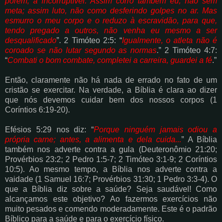
porém, a
incorruptível. Assim corro também eu, não sem
meta; assim luto, não como desferindo
golpes no ar. Mas
esmurro o meu corpo e o reduzo à escravidão, para que,
tendo
pregado a outros, não venha eu mesmo a ser
desqualificado
”. 2 Timóteo 2:5: “
Igualmente,
o atleta não é
coroado se não lutar segundo as normas
.” 2 Timóteo 4:7:
“
Combati o bom
combate, completei a carreira, guardei a fé
.”
Então, claramente não há nada de errado no fato de um
cristão se exercitar. Na verdade, a
Bíblia é clara ao dizer
que nós devemos cuidar bem dos nossos corpos (1
Coríntios 6:19-20).
Efésios 5:29 nos diz: “
Porque ninguém jamais odiou a
própria carne; antes, a alimenta e dela
cuida...
” A Bíblia
também nos adverte contra a gula (Deuteronômio 21:20;
Provérbios 23:2; 2
Pedro 1:5-7; 2 Timóteo 3:1-9; 2 Coríntios
10:5). Ao mesmo tempo, a Bíblia nos adverte
contra a
vaidade (1 Samuel 16:7; Provérbios 31:30; 1 Pedro 3:3-4). O
que a Bíblia diz sobre a
saúde? Seja saudável! Como
alcançamos este objetivo? Ao fazermos exercícios não
muito
pesados e comendo moderadamente. Este é o padrão
Bíblico para a saúde e para o exercício
físico.