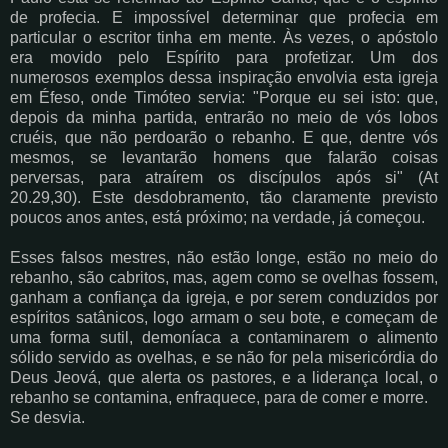
de profecia. E impossível determinar que profecia em
particular o escritor tinha em
mente. Às vezes, o apóstolo
era movido pelo Espírito para profetizar. Um dos
numerosos
exemplos dessa inspiração envolvia esta igreja
em Éfeso, onde Timóteo servia: "Porque eu
sei isto: que,
depois da minha partida, entrarão no meio de vós lobos
cruéis, que não
perdoarão o rebanho. E que, dentre vós
mesmos, se levantarão homens que falarão
coisas
perversas, para atraírem os discípulos após si" (At
20.29,30). Este desdobramento,
tão claramente previsto
poucos anos antes, está próximo; na verdade, já começou.
Esses falsos mestres, não estão longe, estão no meio do
rebanho, são cabritos, mas, agem
como se ovelhas fossem,
ganham a confiança da igreja, e por serem conduzidos por
espíritos
satânicos, logo armam o seu bote, e começam de
uma forma sutil, demoníaca a contaminarem
o alimento
sólido servido as ovelhas, e se não for pela misericórdia do
Deus Jeová, que alerta
os pastores, e a liderança local, o
rebanho se contamina, enfraquece, para de comer e morre.
Se desvia.