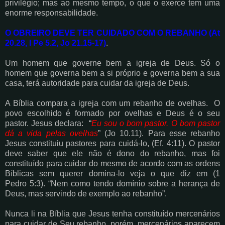
privilégio; mas ao mesmo tempo, o
que o exerce tem uma
enorme responsabilidade.
O OBREIRO DEVE TER CUIDADO COM O REBANHO (At
20.28, I Pe 5.2, Jo 21.15-
17)
.
Um homem que governe bem a igreja de Deus. Só o
homem que governa bem a si próprio e
governa bem a sua
casa, terá autoridade para cuidar da igreja de Deus.
A Bíblia compara a igreja com um rebanho de ovelhas. O
povo escolhido é formado por
ovelhas e Deus é o seu
pastor. Jesus declara: “
Eu sou o bom pastor. O bom pastor
dá a vida
pelas ovelhas
” (Jo 10.11). Para esse rebanho
Jesus constituiu pastores para cuidá-lo, (Ef.
4:11). O pastor
deve saber que ele não é dono do rebanho, mas foi
constituído para cuidar do
mesmo de acordo com as ordens
Bíblicas sem querer domina-lo veja o que diz em (1
Pedro
5:3). “Nem como tendo domínio sobre a herança de
Deus, mas servindo de exemplo ao
rebanho”.
Nunca li na Bíblia que Jesus tenha constituído mercenários
para cuidar de Seu rebanho,
porém, mercenários aparecem