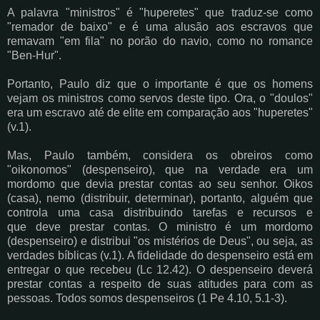
A palavra "ministros" é "huperetes" que traduz-se como
"remador de baixo" e é uma alusão
aos escravos que
remavam "em fila" no porão do navio, como no romance
"Ben-Hur".
Portanto, Paulo diz que o importante é que os homens
vejam os ministros como servos deste
tipo. Ora, o "doulos"
era um escravo até de elite em comparação aos "huperetes"
(v.1).
Mas, Paulo também, considera os obreiros como
"oikonomos" (despenseiro), que na verdade
era um
mordomo que devia prestar contas ao seu senhor. Oikos
(casa), nemo (distribuir,
determinar), portanto, alguém que
controla uma casa distribuindo tarefas e recursos e
que
deve prestar contas. O ministro é um mordomo
(despenseiro) e distribui "os mistérios de
Deus", ou seja, as
verdades bíblicas (v.1). A fidelidade do despenseiro está em
entregar o que
recebeu (Lc 12.42). O despenseiro deverá
prestar contas a respeito de suas atitudes para com
as
pessoas. Todos somos despenseiros (1 Pe 4.10, 5.1-3).