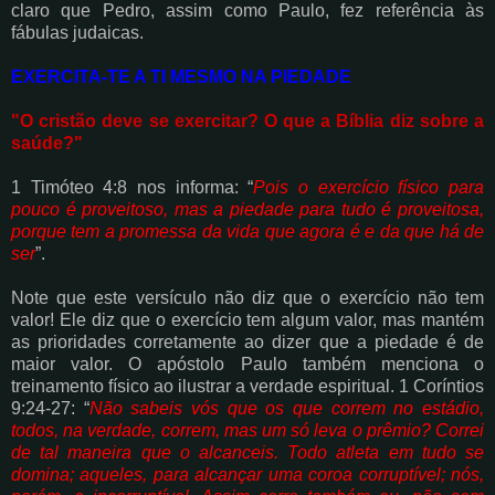
claro que Pedro, assim como Paulo, fez
referência às
fábulas judaicas.
EXERCITA-TE A TI MESMO NA PIEDADE
"O cristão deve se exercitar? O que a Bíblia diz sobre a
saúde?"
1 Timóteo 4:8 nos informa: “
Pois o exercício físico para
pouco é proveitoso, mas a piedade
para tudo é proveitosa,
porque tem a promessa da vida que agora é e da que há de
ser
”.
Note que este versículo não diz que o exercício não tem
valor! Ele diz que o exercício tem
algum valor, mas mantém
as prioridades corretamente ao dizer que a piedade é de
maior
valor. O apóstolo Paulo também menciona o
treinamento físico ao ilustrar a verdade
espiritual. 1 Coríntios
9:24-27: “
Não sabeis vós que os que correm no estádio,
todos, na
verdade, correm, mas um só leva o prêmio? Correi
de tal maneira que o alcanceis. Todo
atleta em tudo se
domina; aqueles, para alcançar uma coroa corruptível; nós,