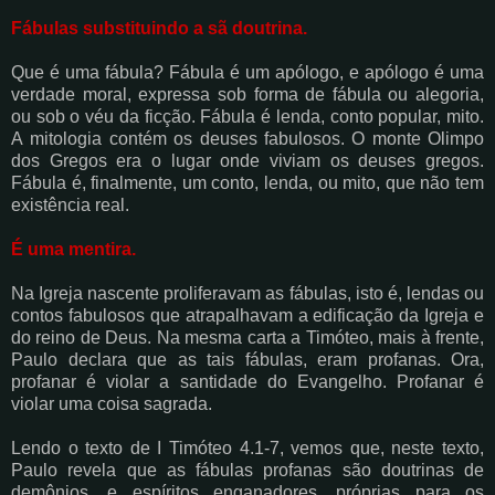
Fábulas substituindo a sã doutrina.
Que é uma fábula? Fábula é um apólogo, e apólogo é uma
verdade moral, expressa sob forma
de fábula ou alegoria,
ou sob o véu da ficção. Fábula é lenda, conto popular, mito.
A
mitologia contém os deuses fabulosos. O monte Olimpo
dos Gregos era o lugar onde viviam
os deuses gregos.
Fábula é, finalmente, um conto, lenda, ou mito, que não tem
existência real.
É uma mentira.
Na Igreja nascente proliferavam as fábulas, isto é, lendas ou
contos fabulosos que
atrapalhavam a edificação da Igreja e
do reino de Deus. Na mesma carta a Timóteo, mais à
frente,
Paulo declara que as tais fábulas, eram profanas. Ora,
profanar é violar a santidade do
Evangelho. Profanar é
violar uma coisa sagrada.
Lendo o texto de I Timóteo 4.1-7, vemos que, neste texto,
Paulo revela que as fábulas
profanas são doutrinas de
demônios, e espíritos enganadores, próprias para os