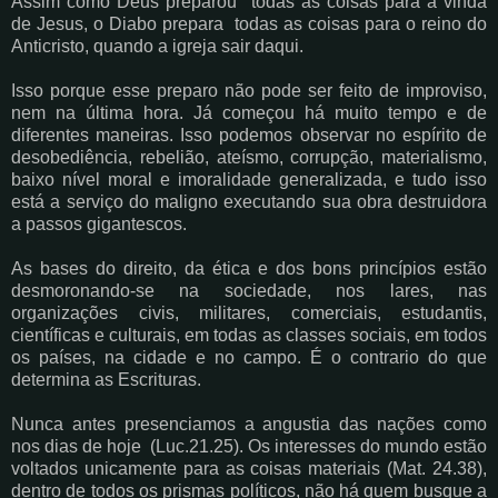
Assim como Deus preparou todas as coisas para a vinda
de Jesus, o Diabo prepara todas as
coisas para o reino do
Anticristo, quando a igreja sair daqui.
Isso porque esse preparo não pode ser feito de improviso,
nem na última hora. Já começou há
muito tempo e de
diferentes maneiras. Isso podemos observar no espírito de
desobediência,
rebelião, ateísmo, corrupção, materialismo,
baixo nível moral e imoralidade generalizada, e
tudo isso
está a serviço do maligno executando sua obra destruidora
a passos gigantescos.
As bases do direito, da ética e dos bons princípios estão
desmoronando-se na sociedade, nos
lares, nas
organizações civis, militares, comerciais, estudantis,
científicas e culturais, em todas
as classes sociais, em todos
os países, na cidade e no campo. É o contrario do que
determina
as Escrituras.
Nunca antes presenciamos a angustia das nações como
nos dias de hoje (Luc.21.25). Os
interesses do mundo estão
voltados unicamente para as coisas materiais (Mat. 24.38),
dentro
de todos os prismas políticos, não há quem busque a