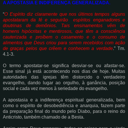
A APOSTASIA E INDIFERENÇA GENERALIZADA.
“
O Espírito diz claramente que nos últimos tempos alguns
apostataram da fé e seguirão
espíritos enganadores e
doutrinas de demônios. Tais ensinamentos vêm de
homens
hipócritas e mentirosos, que têm a consciência
cauterizada e proíbem o casamento e o
consumo de
alimentos que Deus criou para serem recebidos com ação
de graças pelos
que crêem e conhecem a verdade
.” Tm.
4.1-3.
O termo apostatar-se significa desviar-se ou afastar-se.
Esse sinal já está acontecendo nos
dias de hoje. Muitas
autoridades das igrejas têm distorcido o verdadeiro
evangelho, dando
lugar ao orgulho, à ganância, posição
social e cada vez menos à seriedade do evangelho.
A apostasia e a indiferença espiritual generalizada, bem
como o espírito de desobediência e
anarquia, fazem parte
da preparação final do mundo pelo Diabo, para o reino do
Anticristo,
também chamado de a Besta.