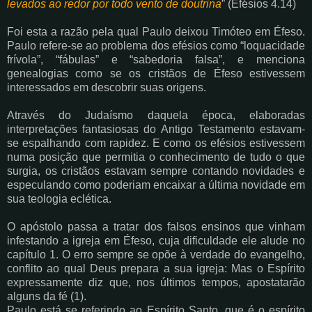
levados ao redor por todo vento de doutrina
” (Efésios 4.14)
Foi esta a razão pela qual Paulo deixou Timóteo em Éfeso.
Paulo refere-se ao problema dos
efésios como “loquacidade
frívola”, “fábulas” e “sabedoria falsa”, e menciona
genealogias
como se os cristãos de Éfeso estivessem
interessados em descobrir suas origens.
Através do Judaísmo daquela época, elaboradas
interpretações fantasiosas do Antigo
Testamento estavam-
se espalhando com rapidez. E como os efésios estivessem
numa posição
que permitia o conhecimento de tudo o que
surgia, os cristãos estavam sempre contando
novidades e
especulando como poderiam encaixar a última novidade em
sua teologia eclética.
O apóstolo passa a tratar dos falsos ensinos que vinham
infestando a igreja em Éfeso, cuja
dificuldade ele alude no
capítulo 1. O erro sempre se opõe à verdade do evangelho,
conflito
ao qual Deus prepara a sua igreja: Mas o Espírito
expressamente diz que, nos últimos
tempos, apostatarão
alguns da fé (1).
Paulo está se referindo ao Espírito Santo, que é o
espírito