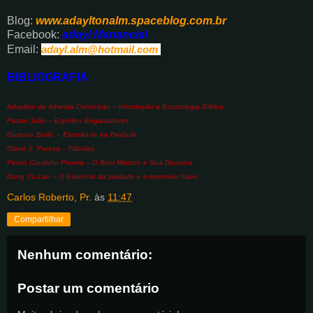
Blog:
www.adayltonalm.spaceblog.com.br
Facebook:
adayl Manancial
Email:
adayl.alm@hotmail.com
BIBLIOGRAFIA
Adaylton de Almeida Conceição – Introdução à Escatologia Bíblica
Pastor João – Espíritos Enganadores
Gustavo Buriti. – Exercita-te na Piedade
Olavo S. Pereira – Fábulas
Pércio Coutinho Pereira – O Bom Ministro e Sua Doutrina
Dong Yu Lan – O Exercício da piedade e o exercício físico.
Carlos Roberto, Pr.
às
11:47
Compartilhar
Nenhum comentário:
Postar um comentário