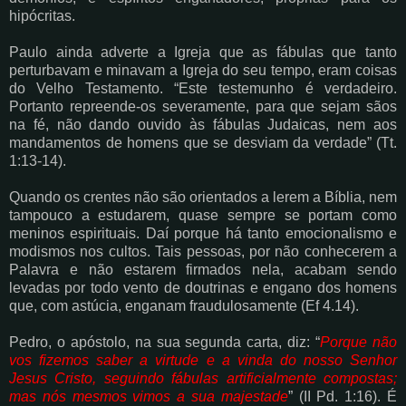
hipócritas.
Paulo ainda adverte a Igreja que as fábulas que tanto
perturbavam e minavam a Igreja do seu
tempo, eram coisas
do Velho Testamento. “Este testemunho é verdadeiro.
Portanto
repreende-os severamente, para que sejam sãos
na fé, não dando ouvido às fábulas
Judaicas, nem aos
mandamentos de homens que se desviam da verdade” (Tt.
1:13-14).
Quando os crentes não são orientados a lerem a Bíblia, nem
tampouco a estudarem, quase
sempre se portam como
meninos espirituais. Daí porque há tanto emocionalismo e
modismos
nos cultos. Tais pessoas, por não conhecerem a
Palavra e não estarem firmados nela, acabam
sendo
levadas por todo vento de doutrinas e engano dos homens
que, com astúcia, enganam
fraudulosamente (Ef 4.14).
Pedro, o apóstolo, na sua segunda carta, diz: “
Porque não
vos fizemos saber a virtude e a
vinda do nosso Senhor
Jesus Cristo, seguindo fábulas artificialmente compostas;
mas
nós mesmos vimos a sua majestade
” (II Pd. 1:16). É