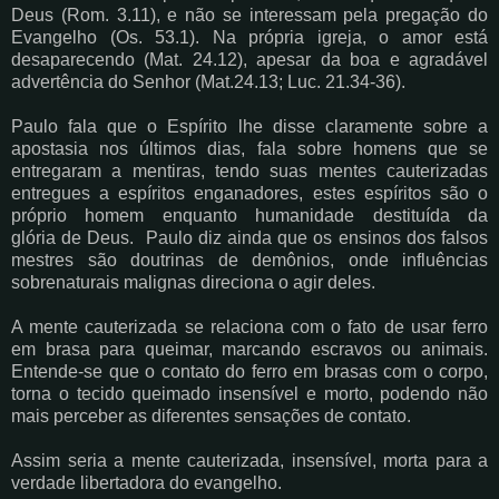
Deus (Rom. 3.11), e não se interessam
pela pregação do
Evangelho (Os. 53.1). Na própria igreja, o amor está
desaparecendo (Mat.
24.12), apesar da boa e agradável
advertência do Senhor (Mat.24.13; Luc. 21.34-36).
Paulo fala que o Espírito lhe disse claramente sobre a
apostasia nos últimos dias, fala sobre
homens que se
entregaram a mentiras, tendo suas mentes cauterizadas
entregues a espíritos
enganadores, estes espíritos são o
próprio homem enquanto humanidade destituída da
glória
de Deus. Paulo diz ainda que os ensinos dos falsos
mestres são doutrinas de demônios, onde
influências
sobrenaturais malignas direciona o agir deles.
A mente cauterizada se relaciona com o fato de usar ferro
em brasa para queimar, marcando
escravos ou animais.
Entende-se que o contato do ferro em brasas com o corpo,
torna o tecido
queimado insensível e morto, podendo não
mais perceber as diferentes sensações de contato.
Assim seria a mente cauterizada, insensível, morta para a
verdade libertadora do evangelho.