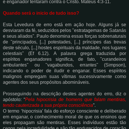
e
enganador tentaram contra o Cristo. Mateus 4:3-11.
Quando será o inicio de tudo isso?
Esta Levedura de erro está em ação hoje. Alguns já se
desviaram da fé, seduzidos pelos
"estratagemas de Satanás
e seus aliados". Paulo denomina essas forças sobrenaturais
de
"principados, [...] potestades, [...] príncipes das trevas
deste século, [...] hostes espirituais da
maldade, nos lugares
celestiais" (Ef 6.12). A palavra grega traduzida por
espíritos
enganadores significa, de fato, "curandeiros
ambulantes" ou "vagabundos, errantes"
(Simpson),
indicando o poder de iludir e enganar. Esses espíritos
malignos empregam suas
vítimas sucessivamente como
agentes dos seus propósitos abomináveis.
Prosseguindo na
descrição destes agentes do erro, diz o
apóstolo: “
Pela hipocrisia de homens que falam
mentiras,
tendo cauterizada a sua própria consciência
”.
O termo ‘hipocrisia’ fala do
esforço consciente e deliberado
em enganar, o conhecimento moral de que os ensinos que
eles
propagam são mentiras. Esses indivíduos estão tão
cegos pela incredulidade e são tão
endurecidos de coração