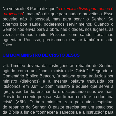
No versículo 8 Paulo diz que “
o exercício físico para pouco é
proveitoso
”, mas não diz que
para nada é proveitoso. Esse
proveito não é pessoal, mas para servir o Senhor. Se
tivermos
boa saúde, poderemos servir melhor. Quando o
Senhor nos envia para a obra, nas cidades, nos
lugares, às
vezes sofremos muito. Pessoas com saúde fraca não
aguentam. Por isso,
precisamos exercitar também o lado
físico.
UM BOM MINISTRO DE CRISTO JESUS
v.6. Timóteo deveria dar instruções ao rebanho do Senhor,
agindo como um “bom ministro de
Cristo”. Segundo o
Comentário Bíblico Beacon, “a palavra grega traduzida por
ministro
(diakonos) é a mesma palavra traduzida por
‘diáconos’ em 3.8”. O bom ministro é aquele que
serve a
Igreja, exortando, ensinando e discipulando suas ovelhas.
Pois todo o crente precisa
estar firmado na fé e na doutrina
cristã (v.6b). O bom ministro zela pela vida espiritual
do
rebanho do Senhor. O pastor precisa ser um estudioso
da Bíblia a fim de “conhecer a
sabedoria e a instrução” para