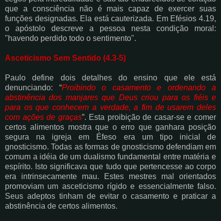
que a consciência não é mais capaz de exercer suas
funções
designadas. Ela está cauterizada. Em Efésios 4.19,
o apóstolo descreve a pessoa nesta
condição moral:
"havendo perdido todo o sentimento".
Asceticismo Sem Sentido (4.3-5)
Paulo define dois detalhes do ensino que ele está
denunciando: “
Proibindo o casamento e
ordenando a
abstinência dos manjares que Deus criou para os fiéis e
para os que
conhecem a verdade, a fim de usarem deles
com ações de graças
”. Esta proibição de casar-
se e comer
certos alimentos mostra que o erro que ganhara posição
segura na igreja em Éfeso
era um tipo inicial de
gnosticismo. Todas as formas de gnosticismo defendiam em
comum a
idéia de um dualismo fundamental entre matéria e
espírito. Isto significava que tudo que
pertencesse ao corpo
era intrinsecamente mau. Estes mestres mal orientados
promoviam um
asceticismo rígido e essencialmente falso.
Seus adeptos tinham de evitar o casamento e
praticar a
abstinência de certos alimentos.