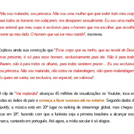
Não sou malandra, sou princesa. Não sou uma mulher que quer exibir todo meu cor
ara todos os homens me cobiçarem, me desejarem sexualmente. Eu sou uma mulh
ue entendi que meu corpo é exclusivo para o homem que me escolher, que escolh
orrer ao meu lado. O homem que vai ser meu marido
", escreveu.
xplicou ainda sua convicção que "
Esse corpo que eu tenho, que eu recebi de Deu
sse presente, é só para esse homem, exclusivamente para ele. Não é para tod
lharem, não é para todos os olhares, para todos sentirem prazer… Eu sou exclusiv
ou princesa. Não sou malandra, não estou na malandragem, não quero malandrage
u quero ser santa, ser exclusiva, ser especial, ser valorosa
".
 clip de "
Vai malandra
" alcançou 45 milhões de visualizações no Youtube, toca 
odas as rádios do país e
começa a fazer sucesso até no exterior
. Segundo dados 
potify, a música está em 20º lugar no ranking de streamings global, mas chegou
icar em 18º, fazendo com que a funkeira seja a primeira brasileira a alcançar es
arca, cantando em português. Até agora, a mídia secular é só elogios.