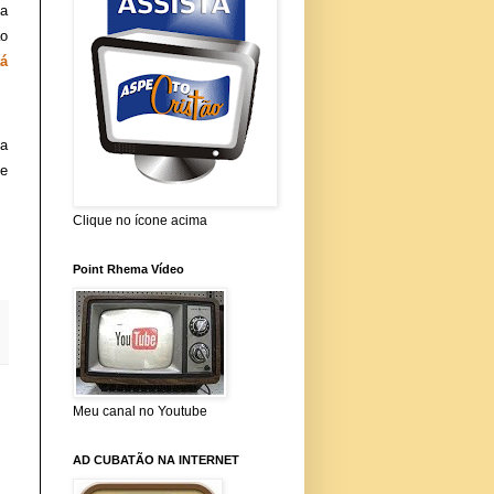
na
ão
tá
na
se
Clique no ícone acima
Point Rhema Vídeo
Meu canal no Youtube
AD CUBATÃO NA INTERNET