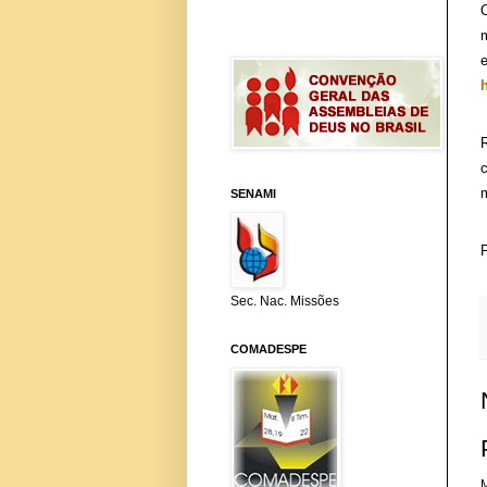
O
m
e
h
R
c
m
SENAMI
F
Sec. Nac. Missões
COMADESPE
M