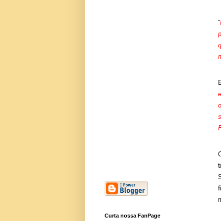
"
p
q
m
E
e
o
s
E
O
t
S
f
m
Curta nossa FanPage