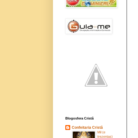
Blogosfera Cristã
Confeitaria Cristã
Mil (e
trezentas)