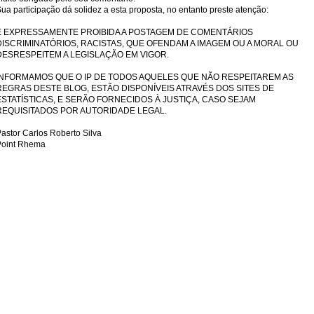
ua participação dá solidez a esta proposta, no entanto preste atenção:
É EXPRESSAMENTE PROIBIDA A POSTAGEM DE COMENTÁRIOS
DISCRIMINATÓRIOS, RACISTAS, QUE OFENDAM A IMAGEM OU A MORAL OU
DESRESPEITEM A LEGISLAÇÃO EM VIGOR.
INFORMAMOS QUE O IP DE TODOS AQUELES QUE NÃO RESPEITAREM AS
REGRAS DESTE BLOG, ESTÃO DISPONÍVEIS ATRAVÉS DOS SITES DE
ESTATÍSTICAS, E SERÃO FORNECIDOS À JUSTIÇA, CASO SEJAM
REQUISITADOS POR AUTORIDADE LEGAL.
astor Carlos Roberto Silva
Point Rhema