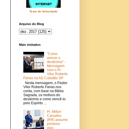
Teste de Velocidade
Arquivo do Blog
Mais visitados
"Como
vencer o
desânimo" -
Mensagem
com o Pr.
Vitor Roberto
Farias na AD Cubatão SP
Nesta mensagem, o Pastor
Vitor Roberto Farias nos
conta, com base na Bíblia
Sagrada, os motivos do
desânimo e como vencê-lo
pelo Espírito ...
Pr. Milton
Carvalho
(RR) assume
primeira
vice-