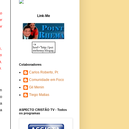
po
Link-Me
er
er
s,
os
a,
Colaboradores
m.
Carlos Roberto, Pr.
Comunidade em Foco
Gil Menin
em
Tiego Matias
do
 a
sa
ASPECTO CRISTÃO TV - Todos
os programas