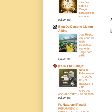
citações
sobre a
Oração
para edificar
a sua fé
A
Há um dia
Blog Do Diácono Cleiton
Albino
Jota Régis,
um ícone do
rádio
levando o
nome de
Jorge para
o RN
Há um dia
[POINT RHEMA]®
Nota de
Falecimento
- Pr. JOÃO
IRINEU
ROSSETTI
- AD
ARARAS
(COMADESPE) - 05.08.2026
Há um dia
Pr. Natanael Rinaldi
REFUTANDO O
PROFESSOR AZENILTO