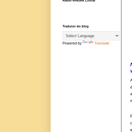
Rádio RHEMA Litoral
Tradutor do blog
Powered by
Translate
A
d
a
F
c
e