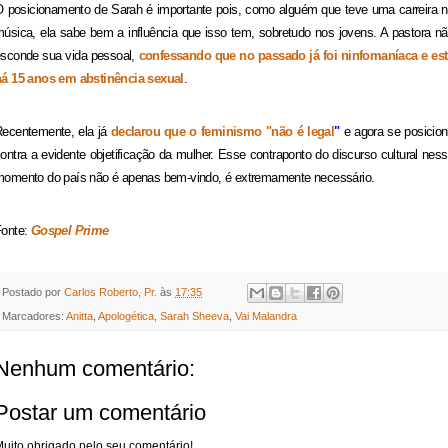
 posicionamento de Sarah é importante pois, como alguém que teve uma carreira 
úsica, ela sabe bem a influência que isso tem, sobretudo nos jovens. A pastora n
sconde sua vida pessoal,
confessando que no passado já foi ninfomaníaca e es
á 15 anos em abstinência sexual
.
ecentemente, ela já
declarou que o feminismo "não é legal
"
e agora se posicio
ontra a evidente objetificação da mulher. Esse contraponto do discurso cultural nes
omento do país não é apenas bem-vindo, é extremamente necessário.
onte:
Gospel Prime
Postado por
Carlos Roberto, Pr.
às
17:35
Marcadores:
Anitta
,
Apologética
,
Sarah Sheeva
,
Vai Malandra
Nenhum comentário:
Postar um comentário
uito obrigado pelo seu comentário!