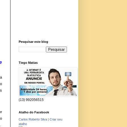
Pesquisar este blog
e
Tiego Matias
ca
do
as
(13) 992056515
er
Atalho do Facebook
eo
Carlos Roberto Silva
|
Criar seu
atalho
.