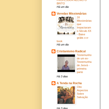
BRITO
Há um dia
Veredas Missionárias
16
Missionárias
que
Impactaram
o Século XX
- Baixe
grátis o e-
book
Há um dia
Cristianismo Radical
Testemunho
de um ex-
Testemunha
de Jeová -
primeira
parte
Há 3 dias
A Tenda na Rocha
Oito
Aspectos
Sobre
Salvação
Há 3 dias