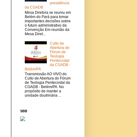
presidência
da CGADB
Mesa Diretora se reuniu em
a
Belém do Pará para tomar
importantes decisões sobre
o futuro administrativo da
Convenção Em reunião da
Mesa Diret...
Culto de
Abertura do
Fórum de
Teologia
Pentecostal
da CGADB -
Belém/PA
Transmissão AO VIVO do
Culto de Abertura do Fórum
de Teologia Pentecostal da
CGADB - Belém/PA. No
propósito de manter a
unidade doutrinária ...
SBB