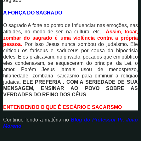
sagrado.
A FORÇA DO SAGRADO
O sagrado é forte ao ponto de influenciar nas emoções, nas
atitudes, no modo de ser, na cultura, etc.
Assim, tocar,
zombar do sagrado é uma violência contra a própria
pessoa.
Por isso Jesus nunca zombou do judaísmo. Ele
criticou os fariseus e saduceus por causa da hipocrisia
deles. Eles praticavam, no privado, pecados que em público
eles condenavam, se esqueceram do principal da Lei, o
amor. Porém Jesus jamais usou de menosprezo,
hilariedade, zombaria, sarcasmo para diminuir a religião
judaica.
ELE PREFERIA , COM A SERIEDADE DE SUA
MENSAGEM, ENSINAR AO POVO SOBRE AS
VERDADES DO REINO DOS CÉUS.
ENTENDENDO O QUE É ESCÁRIO E SACARSMO
Continue lendo a matéria no
Blog do Professor Pr. João
Moreno
: