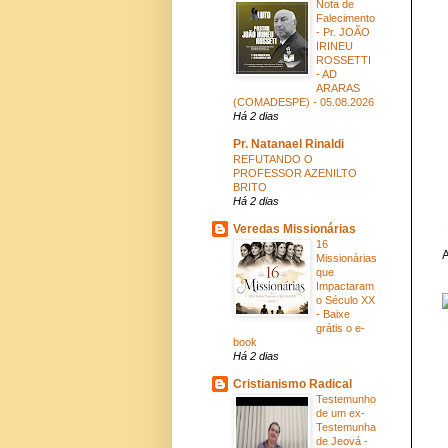
Nota de
Falecimento
- Pr. JOÃO
IRINEU
ROSSETTI
- AD
ARARAS
(COMADESPE) - 05.08.2026
Há 2 dias
Pr. Natanael Rinaldi
REFUTANDO O
PROFESSOR AZENILTO
BRITO
Há 2 dias
Veredas Missionárias
16
A
Missionárias
que
Impactaram
o Século XX
- Baixe
grátis o e-
book
Há 2 dias
Cristianismo Radical
Testemunho
de um ex-
Testemunha
de Jeová -