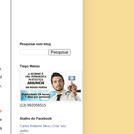
Pesquisar este blog
Tiego Matias
,
l
,
(13) 992056515
s
Atalho do Facebook
r
Carlos Roberto Silva
|
Criar seu
á
atalho