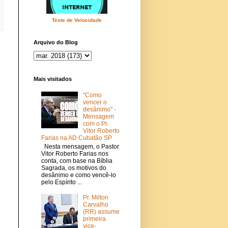
Teste de Velocidade
Arquivo do Blog
Mais visitados
"Como
vencer o
desânimo" -
Mensagem
com o Pr.
Vitor Roberto
Farias na AD Cubatão SP
Nesta mensagem, o Pastor
Vitor Roberto Farias nos
conta, com base na Bíblia
Sagrada, os motivos do
desânimo e como vencê-lo
pelo Espírito ...
Pr. Milton
Carvalho
(RR) assume
primeira
vice-