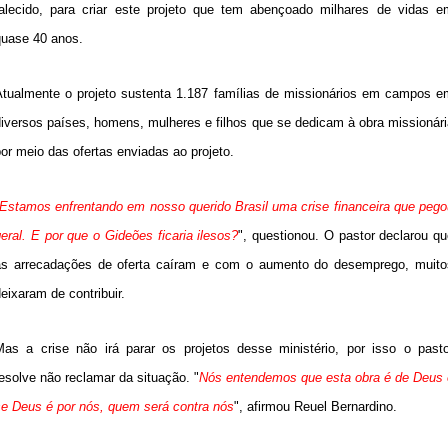
falecido, para criar este projeto que tem abençoado milhares de vidas e
quase 40 anos.
Atualmente o projeto sustenta 1.187 famílias de missionários em campos e
diversos países, homens, mulheres e filhos que se dedicam à obra missionári
or meio das ofertas enviadas ao projeto.
Estamos enfrentando em nosso querido Brasil uma crise financeira que pego
eral. E por que o Gideões ficaria ilesos?
", questionou. O pastor declarou q
as arrecadações de oferta caíram e com o aumento do desemprego, muito
eixaram de contribuir.
Mas a crise não irá parar os projetos desse ministério, por isso o pasto
esolve não reclamar da situação. "
Nós entendemos que esta obra é de Deus 
se Deus é por nós, quem será contra nós
", afirmou Reuel Bernardino.