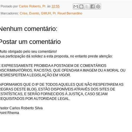
Postado por
Carlos Roberto, Pr.
às
22:55
Marcadores:
Crise
,
Evento
,
GMUH
,
Pr. Reuel Bernardino
Nenhum comentário:
Postar um comentário
uito obrigado pelo seu comentário!
ua participação dá solidez a esta proposta, no entanto preste atenção:
É EXPRESSAMENTE PROIBIDA A POSTAGEM DE COMENTÁRIOS
DISCRIMINATÓRIOS, RACISTAS, QUE OFENDAM A IMAGEM OU A MORAL OU
DESRESPEITEM A LEGISLAÇÃO EM VIGOR.
INFORMAMOS QUE O IP DE TODOS AQUELES QUE NÃO RESPEITAREM AS
REGRAS DESTE BLOG, ESTÃO DISPONÍVEIS ATRAVÉS DOS SITES DE
ESTATÍSTICAS, E SERÃO FORNECIDOS À JUSTIÇA, CASO SEJAM
REQUISITADOS POR AUTORIDADE LEGAL.
astor Carlos Roberto Silva
Point Rhema