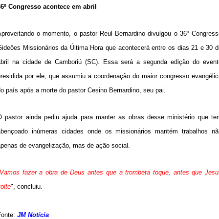
36º Congresso acontece em abril
Aproveitando o momento, o pastor Reul Bernardino divulgou o 36º Congress
Gideões Missionários da Última Hora que acontecerá entre os dias 21 e 30 d
abril na cidade de Camboriú (SC). Essa será a segunda edição do event
presidida por ele, que assumiu a coordenação do maior congresso evangélic
o país após a morte do pastor Cesino Bernardino, seu pai.
O pastor ainda pediu ajuda para manter as obras desse ministério que te
abençoado inúmeras cidades onde os missionários mantém trabalhos nã
apenas de evangelização, mas de ação social.
Vamos fazer a obra de Deus antes que a trombeta toque, antes que Jesu
olte
", concluiu.
Fonte:
JM Notícia