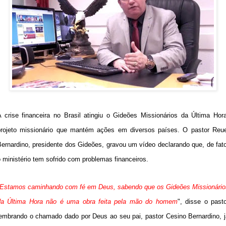
A crise financeira no Brasil atingiu o Gideões Missionários da Última Hora
projeto missionário que mantém ações em diversos países. O pastor Reue
Bernardino, presidente dos Gideões, gravou um vídeo declarando que, de fato
 ministério tem sofrido com problemas financeiros.
Estamos caminhando com fé em Deus, sabendo que os Gideões Missionário
da Última Hora não é uma obra feita pela mão do homem
", disse o pasto
lembrando o chamado dado por Deus ao seu pai, pastor Cesino Bernardino, j