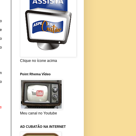
o
e
o
o
Clique no ícone acima
m
Point Rhema Vídeo
o
s
Meu canal no Youtube
AD CUBATÃO NA INTERNET