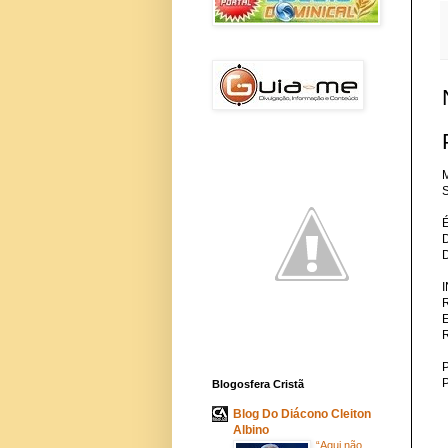
M
S
P
Blogosfera Cristã
Blog Do Diácono Cleiton
Albino
“Aqui não