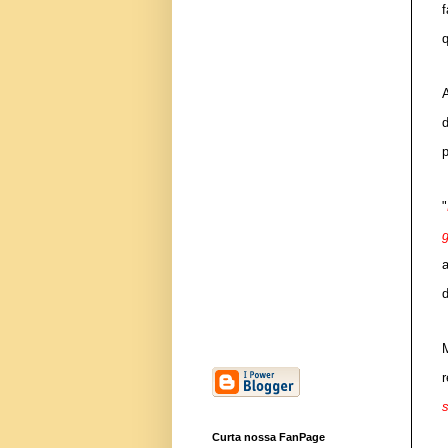
p
"
g
d
r
Curta nossa FanPage