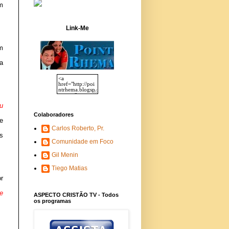
m
Link-Me
m
a
u
Colaboradores
ue
Carlos Roberto, Pr.
s
Comunidade em Foco
Gil Menin
Tiego Matias
r
e
ASPECTO CRISTÃO TV - Todos
os programas