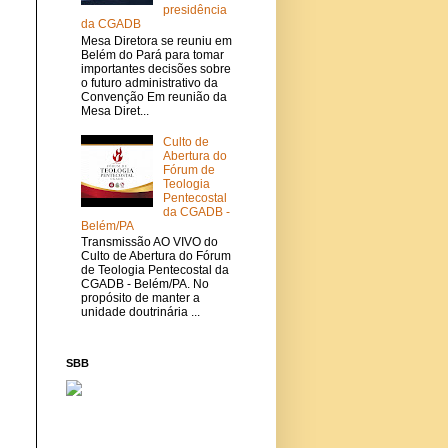
presidência
da CGADB
Mesa Diretora se reuniu em
Belém do Pará para tomar
importantes decisões sobre
o futuro administrativo da
Convenção Em reunião da
Mesa Diret...
Culto de
Abertura do
Fórum de
Teologia
Pentecostal
da CGADB -
Belém/PA
Transmissão AO VIVO do
Culto de Abertura do Fórum
de Teologia Pentecostal da
CGADB - Belém/PA. No
propósito de manter a
unidade doutrinária ...
SBB