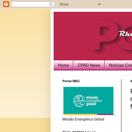
Home
CPAD News
Notícias Cri
Portal MEG
d
Missão Evangélica Global