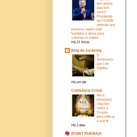
tem artista,
aqui tem
servo”:
Presidente
da CGADB
defende que
pastores sejam mais
humildes e alerta para
soberba no púlpito
Há 21 horas
Blog do Jordanny
O
Sentimento
que Lhe
Habitou
Há um dia
Confeitaria Cristã
Mil (e
trezentas)
citações
sobre a
Oração
para edificar
a sua fé
Há 2 dias
[POINT RHEMA]®