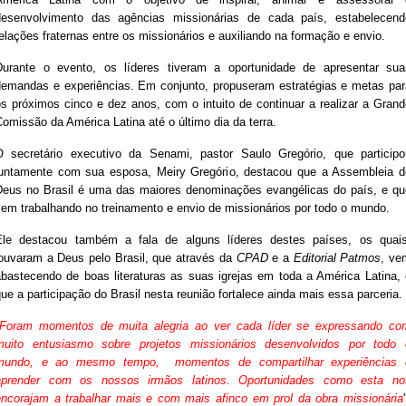
desenvolvimento das agências missionárias de cada país, estabelecend
elações fraternas entre os missionários e auxiliando na formação e envio.
Durante o evento, os líderes tiveram a oportunidade de apresentar sua
demandas e experiências. Em conjunto, propuseram estratégias e metas par
os próximos cinco e dez anos, com o intuito de continuar a realizar a Grand
omissão da América Latina até o último dia da terra.
O secretário executivo da Senami, pastor Saulo Gregório, que participo
juntamente com sua esposa, Meiry Gregório, destacou que a Assembleia d
Deus no Brasil é uma das maiores denominações evangélicas do país, e qu
vem trabalhando no treinamento e envio de missionários por todo o mundo.
Ele destacou também a fala de alguns líderes destes países, os quais
louvaram a Deus pelo Brasil, que através da
CPAD
e a
Editorial Patmos
, ve
abastecendo de boas literaturas as suas igrejas em toda a América Latina, 
ue a participação do Brasil nesta reunião fortalece ainda mais essa parceria.
Foram momentos de muita alegria ao ver cada líder se expressando co
muito entusiasmo sobre projetos missionários desenvolvidos por todo 
mundo, e ao mesmo tempo, momentos de compartilhar experiências 
aprender com os nossos irmãos latinos. Oportunidades como esta no
encorajam a trabalhar mais e com mais afinco em prol da obra missionária