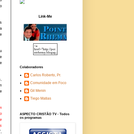
o
Link-Me
s
a
e
u
e
e
Colaboradores
Carlos Roberto, Pr.
,
Comunidade em Foco
m
Gil Menin
e
Tiego Matias
m
o
ASPECTO CRISTÃO TV - Todos
os programas
e
s
",