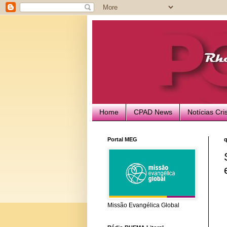
Home
CPAD News
Notícias Cri
Portal MEG
q
Missão Evangélica Global