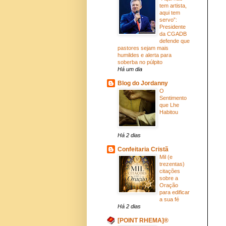
tem artista,
aqui tem
servo”:
Presidente
da CGADB
defende que
pastores sejam mais
humildes e alerta para
soberba no púlpito
Há um dia
Blog do Jordanny
O
Sentimento
que Lhe
Habitou
Há 2 dias
Confeitaria Cristã
Mil (e
trezentas)
citações
sobre a
Oração
para edificar
a sua fé
Há 2 dias
[POINT RHEMA]®