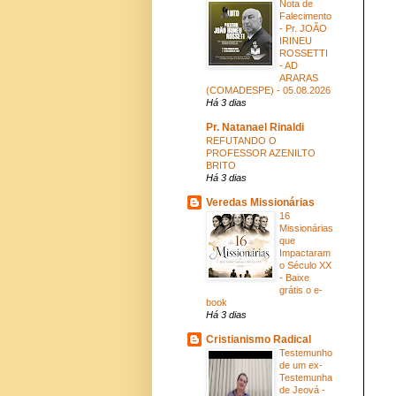
Nota de
Falecimento
- Pr. JOÃO
IRINEU
ROSSETTI
- AD
ARARAS
(COMADESPE) - 05.08.2026
Há 3 dias
Pr. Natanael Rinaldi
REFUTANDO O
PROFESSOR AZENILTO
BRITO
Há 3 dias
Veredas Missionárias
16
Missionárias
que
Impactaram
o Século XX
- Baixe
grátis o e-
book
Há 3 dias
Cristianismo Radical
Testemunho
de um ex-
Testemunha
de Jeová -