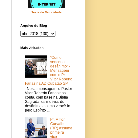
Teste de Velocidade
Arquivo do Blog
Mais visitados
"Como
vencer o
desânimo" -
Mensagem
com o Pr.
Vitor Roberto
Farias na AD Cubatão SP
Nesta mensagem, o Pastor
Vitor Roberto Farias nos
a
conta, com base na Bíblia
Sagrada, os motivos do
desânimo e como vencê-lo
pelo Espírito ...
Pr. Milton
Carvalho
(RR) assume
primeira
vice-