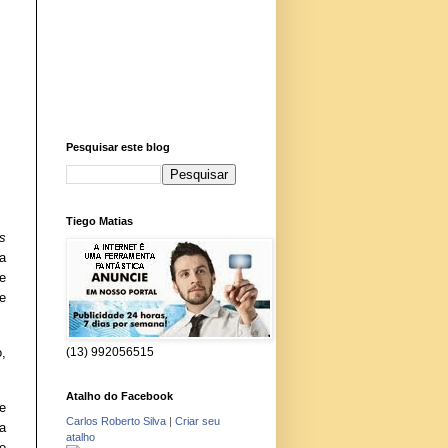
Pesquisar este blog
Tiego Matias
s
a
e
e
(13) 992056515
,
Atalho do Facebook
e
Carlos Roberto Silva
|
Criar seu
a
atalho
o