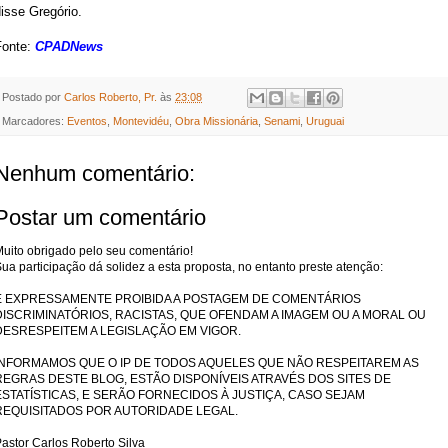
isse Gregório.
Fonte:
CPADNews
Postado por
Carlos Roberto, Pr.
às
23:08
Marcadores:
Eventos
,
Montevidéu
,
Obra Missionária
,
Senami
,
Uruguai
Nenhum comentário:
Postar um comentário
uito obrigado pelo seu comentário!
ua participação dá solidez a esta proposta, no entanto preste atenção:
É EXPRESSAMENTE PROIBIDA A POSTAGEM DE COMENTÁRIOS
DISCRIMINATÓRIOS, RACISTAS, QUE OFENDAM A IMAGEM OU A MORAL OU
DESRESPEITEM A LEGISLAÇÃO EM VIGOR.
INFORMAMOS QUE O IP DE TODOS AQUELES QUE NÃO RESPEITAREM AS
REGRAS DESTE BLOG, ESTÃO DISPONÍVEIS ATRAVÉS DOS SITES DE
ESTATÍSTICAS, E SERÃO FORNECIDOS À JUSTIÇA, CASO SEJAM
REQUISITADOS POR AUTORIDADE LEGAL.
astor Carlos Roberto Silva