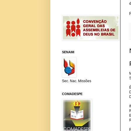
d
SENAMI
M
S
Sec. Nac. Missões
COMADESPE
P