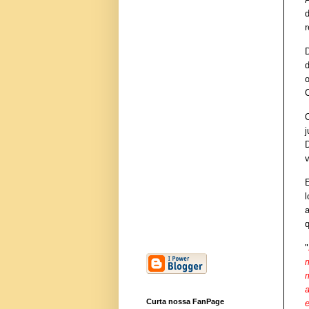
r
C
q
"
Curta nossa FanPage