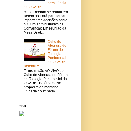
presidência
da CGADB
Mesa Diretora se reuniu em
Belém do Pará para tomar
importantes decisões sobre
o futuro administrativo da
Convenção Em reunião da
Mesa Diret...
Culto de
Abertura do
Fórum de
Teologia
Pentecostal
da CGADB -
Belém/PA
Transmissão AO VIVO do
Culto de Abertura do Fórum
de Teologia Pentecostal da
CGADB - Belém/PA. No
propósito de manter a
unidade doutrinária ...
SBB