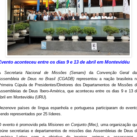
Evento aconteceu entre os dias 9 e 13 de abril em Montevidéu
A
Secretaria Nacional de Missões (Senami)
da
Convenção Geral da
Assembleia de Deus no Brasil (CGADB)
representou a nação brasileira n
Primeira Cúpula de Presidentes/Diretores dos Departamentos de Missões d
Assembleias de Deus Ibero-América, que aconteceu entre os dias 9 e 13 d
abril em Montevidéu (URU).
Dezenove países de língua espanhola e portuguesa participaram do evento
endo representados por 25 líderes.
O evento é promovido pela
Misiones en Conjunto (Mec)
, uma organização qu
reúne secretarias e departamentos de missões das Assembleias de Deus d
América Latina com o objetivo de inspirar, animar e assessorar 