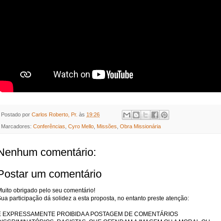
Postado por
Carlos Roberto, Pr.
às
19:26
Marcadores:
Conferências
,
Cyro Mello
,
Missões
,
Obra Missionária
Nenhum comentário:
Postar um comentário
uito obrigado pelo seu comentário!
ua participação dá solidez a esta proposta, no entanto preste atenção:
É EXPRESSAMENTE PROIBIDA A POSTAGEM DE COMENTÁRIOS