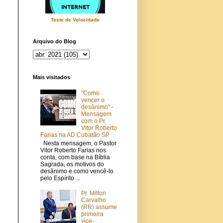
Teste de Velocidade
Arquivo do Blog
Mais visitados
"Como
vencer o
desânimo" -
Mensagem
com o Pr.
Vitor Roberto
Farias na AD Cubatão SP
Nesta mensagem, o Pastor
Vitor Roberto Farias nos
conta, com base na Bíblia
Sagrada, os motivos do
desânimo e como vencê-lo
pelo Espírito ...
Pr. Milton
Carvalho
(RR) assume
primeira
vice-