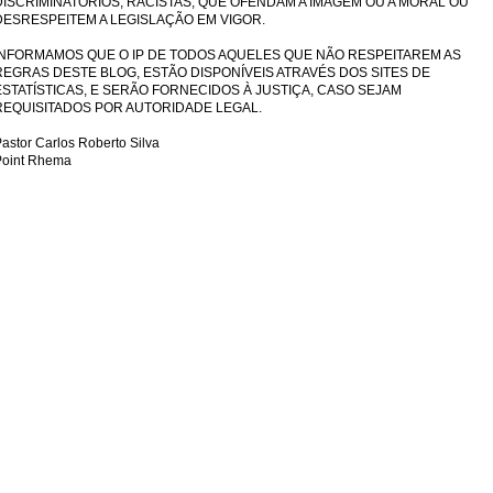
DISCRIMINATÓRIOS, RACISTAS, QUE OFENDAM A IMAGEM OU A MORAL OU
DESRESPEITEM A LEGISLAÇÃO EM VIGOR.
INFORMAMOS QUE O IP DE TODOS AQUELES QUE NÃO RESPEITAREM AS
REGRAS DESTE BLOG, ESTÃO DISPONÍVEIS ATRAVÉS DOS SITES DE
ESTATÍSTICAS, E SERÃO FORNECIDOS À JUSTIÇA, CASO SEJAM
REQUISITADOS POR AUTORIDADE LEGAL.
astor Carlos Roberto Silva
Point Rhema