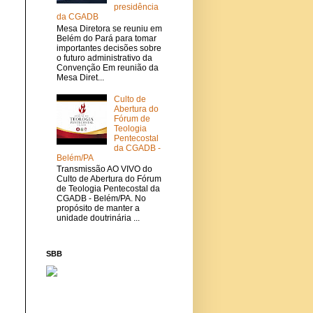
presidência
da CGADB
Mesa Diretora se reuniu em
Belém do Pará para tomar
importantes decisões sobre
o futuro administrativo da
Convenção Em reunião da
Mesa Diret...
Culto de
Abertura do
Fórum de
Teologia
Pentecostal
da CGADB -
Belém/PA
Transmissão AO VIVO do
Culto de Abertura do Fórum
de Teologia Pentecostal da
CGADB - Belém/PA. No
propósito de manter a
unidade doutrinária ...
SBB