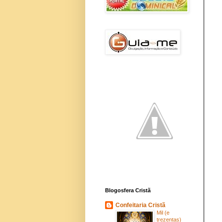
Blogosfera Cristã
Confeitaria Cristã
Mil (e
trezentas)