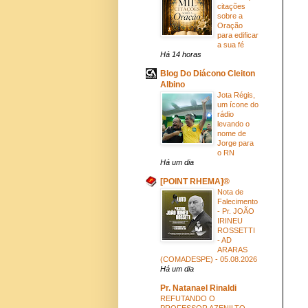
citações
sobre a
Oração
para edificar
a sua fé
Há 14 horas
Blog Do Diácono Cleiton
Albino
Jota Régis,
um ícone do
rádio
levando o
nome de
Jorge para
o RN
Há um dia
[POINT RHEMA]®
Nota de
Falecimento
- Pr. JOÃO
IRINEU
ROSSETTI
- AD
ARARAS
(COMADESPE) - 05.08.2026
Há um dia
Pr. Natanael Rinaldi
REFUTANDO O
PROFESSOR AZENILTO