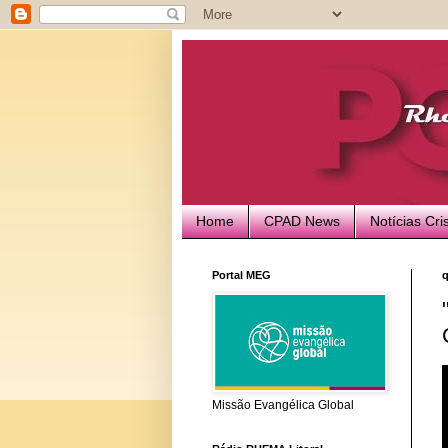
Home
CPAD News
Notícias Cri
Portal MEG
q
Missão Evangélica Global