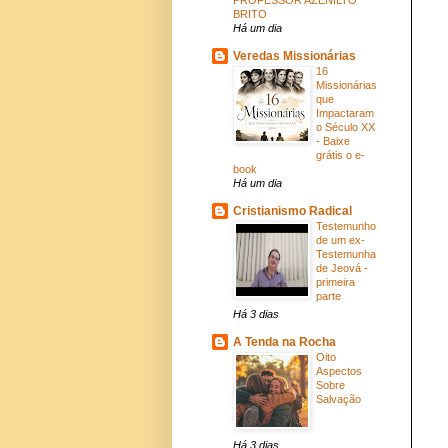
BRITO
Há um dia
Veredas Missionárias
16
Missionárias
que
Impactaram
o Século XX
- Baixe
grátis o e-
book
Há um dia
Cristianismo Radical
Testemunho
de um ex-
Testemunha
de Jeová -
primeira
parte
Há 3 dias
A Tenda na Rocha
Oito
Aspectos
Sobre
Salvação
Há 3 dias