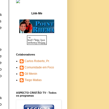
Link-Me
a
s
e
e
Colaboradores
e
Carlos Roberto, Pr.
e
Comunidade em Foco
o
Gil Menin
o
Tiego Matias
ASPECTO CRISTÃO TV - Todos
os programas
a
o