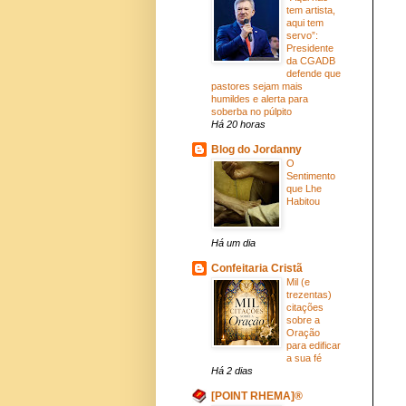
tem artista,
aqui tem
servo”:
Presidente
da CGADB
defende que
pastores sejam mais
humildes e alerta para
soberba no púlpito
Há 20 horas
Blog do Jordanny
O
Sentimento
que Lhe
Habitou
Há um dia
Confeitaria Cristã
Mil (e
trezentas)
citações
sobre a
Oração
para edificar
a sua fé
Há 2 dias
[POINT RHEMA]®