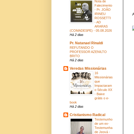
Nota de
Falecimento
- Pr. JOÃO
IRINEU
A
ROSSETTI
- AD
ARARAS
(COMADESPE) - 05.08.2026
Há 2 dias
Pr. Natanael Rinaldi
REFUTANDO O
PROFESSOR AZENILTO
BRITO
Há 2 dias
Veredas Missionárias
16
Missionárias
que
Impactaram
o Século XX
- Baixe
grátis o e-
book
Há 2 dias
Cristianismo Radical
Testemunho
de um ex-
Testemunha
de Jeová -