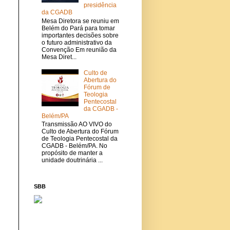
presidência
da CGADB
Mesa Diretora se reuniu em
Belém do Pará para tomar
importantes decisões sobre
o futuro administrativo da
Convenção Em reunião da
Mesa Diret...
Culto de
Abertura do
Fórum de
Teologia
Pentecostal
da CGADB -
Belém/PA
Transmissão AO VIVO do
Culto de Abertura do Fórum
de Teologia Pentecostal da
CGADB - Belém/PA. No
propósito de manter a
unidade doutrinária ...
SBB