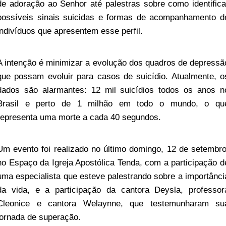
de adoração ao Senhor até palestras sobre como identifica
possíveis sinais suicidas e formas de acompanhamento d
indivíduos que apresentem esse perfil.
A intenção é minimizar a evolução dos quadros de depressã
que possam evoluir para casos de suicídio. Atualmente, o
dados são alarmantes: 12 mil suicídios todos os anos n
Brasil e perto de 1 milhão em todo o mundo, o qu
representa uma morte a cada 40 segundos.
Um evento foi realizado no último domingo, 12 de setembro
no Espaço da Igreja Apostólica Tenda, com a participação d
uma especialista que esteve palestrando sobre a importânci
da vida, e a participação da cantora Deysla, professor
Cleonice e cantora Welaynne, que testemunharam su
jornada de superação.