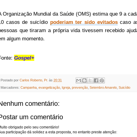
A Organização Mundial da Saúde (OMS) estima que 9 a cad
10 casos de suicídio
poderiam ter sido evitados
caso a
pessoas que tiraram a própria vida tivessem recebido ajud
em algum momento.
Fonte:
Gospel+
Postado por
Carlos Roberto, Pr.
às
20:31
Marcadores:
Campanha
,
evangelização
,
Igreja
,
prevenção
,
Setembro Amarelo
,
Suicídio
Nenhum comentário:
Postar um comentário
uito obrigado pelo seu comentário!
ua participação dá solidez a esta proposta, no entanto preste atenção: