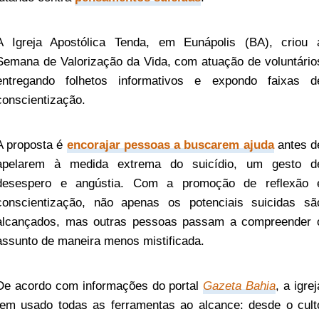
A Igreja Apostólica Tenda, em Eunápolis (BA), criou 
Semana de Valorização da Vida, com atuação de voluntário
entregando folhetos informativos e expondo faixas d
conscientização.
A proposta é
encorajar pessoas a buscarem ajuda
antes d
apelarem à medida extrema do suicídio, um gesto d
desespero e angústia. Com a promoção de reflexão 
conscientização, não apenas os potenciais suicidas sã
alcançados, mas outras pessoas passam a compreender 
assunto de maneira menos mistificada.
De acordo com informações do portal
Gazeta Bahia
, a igrej
tem usado todas as ferramentas ao alcance: desde o cult