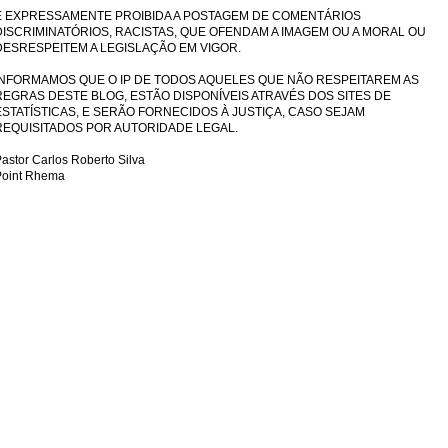
É EXPRESSAMENTE PROIBIDA A POSTAGEM DE COMENTÁRIOS
DISCRIMINATÓRIOS, RACISTAS, QUE OFENDAM A IMAGEM OU A MORAL OU
DESRESPEITEM A LEGISLAÇÃO EM VIGOR.
INFORMAMOS QUE O IP DE TODOS AQUELES QUE NÃO RESPEITAREM AS
REGRAS DESTE BLOG, ESTÃO DISPONÍVEIS ATRAVÉS DOS SITES DE
ESTATÍSTICAS, E SERÃO FORNECIDOS À JUSTIÇA, CASO SEJAM
REQUISITADOS POR AUTORIDADE LEGAL.
astor Carlos Roberto Silva
Point Rhema