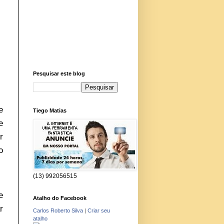
Pesquisar este blog
e
Tiego Matias
e
r
o
(13) 992056515
e
Atalho do Facebook
r
Carlos Roberto Silva
|
Criar seu
atalho