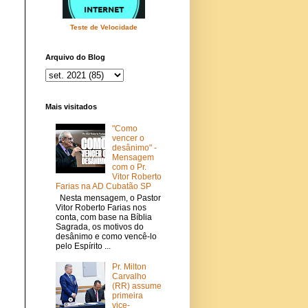
Teste de Velocidade
Arquivo do Blog
Mais visitados
"Como
vencer o
desânimo" -
Mensagem
com o Pr.
Vitor Roberto
Farias na AD Cubatão SP
Nesta mensagem, o Pastor
Vitor Roberto Farias nos
conta, com base na Bíblia
Sagrada, os motivos do
desânimo e como vencê-lo
pelo Espírito ...
Pr. Milton
Carvalho
(RR) assume
primeira
vice-