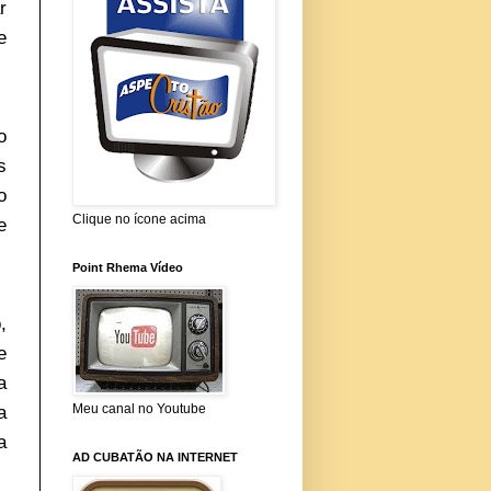
r
e
o
s
o
Clique no ícone acima
e
Point Rhema Vídeo
,
e
a
a
Meu canal no Youtube
a
AD CUBATÃO NA INTERNET