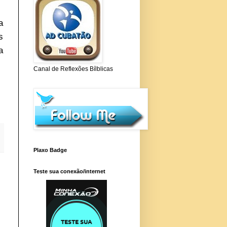
a
s
a
Canal de Reflexões Bílblicas
Plaxo Badge
Teste sua conexão/internet