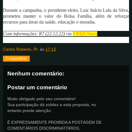
Durante a campanha, o presidente eleito, Luiz Inácio Lula da Silva,
prometeu manter o valor do Bolsa Família, além de reforçar
recursos para áreas da saúde, educação e moradia.
Com informações: R7 (22.12.22) via
CPAD News
Carlos Roberto, Pr.
às
17:12
Compartilhar
Nenhum comentário:
Postar um comentário
Muito obrigado pelo seu comentário!
Sua participação dá solidez a esta proposta, no
entanto preste atenção:
É EXPRESSAMENTE PROIBIDA A POSTAGEM DE
COMENTÁRIOS DISCRIMINATÓRIOS,