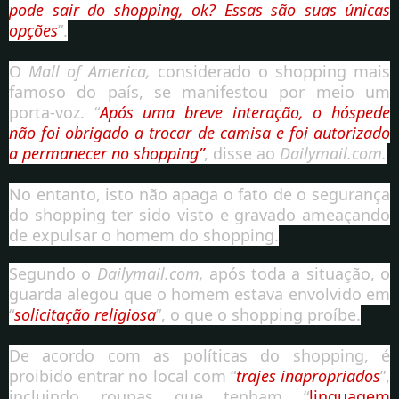
pode sair do shopping, ok? Essas são suas únicas
opções
”.
O
Mall of America,
considerado o shopping mais
famoso do país, se manifestou por meio um
porta-voz. “
Após uma breve interação, o hóspede
não foi obrigado a trocar de camisa e foi autorizado
a permanecer no shopping”
, disse ao
Dailymail.com.
No entanto, isto não apaga o fato de o segurança
do shopping ter sido visto e gravado ameaçando
de expulsar o homem do shopping.
Segundo o
Dailymail.com,
após toda a situação, o
guarda alegou que o homem estava envolvido em
“
solicitação religiosa
”, o que o shopping proíbe.
De acordo com as políticas do shopping, é
proibido entrar no local com “
trajes inapropriados
”,
incluindo roupas que tenham “
linguagem