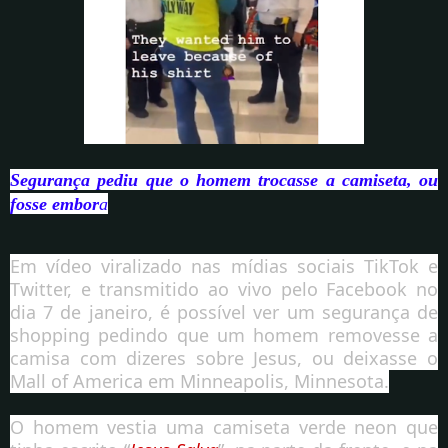
Segurança pediu que o homem trocasse a camiseta, ou
fosse embor
a
Em vídeo viralizado nas mídias sociais TikTok e
Twitter, e transmitido ao vivo pelo Facebook no
dia 7 de janeiro, é possível ver um segurança de
shopping pedindo que um homem removesse a
camisa com dizeres sobre Jesus, ou deixasse o
Mall of America em Minneapolis, Minnesota.
O homem vestia uma camiseta verde neon que