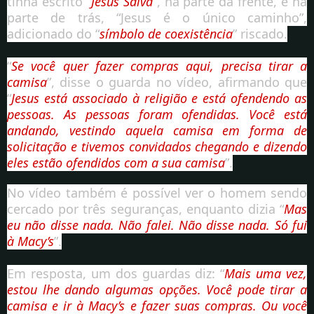
tinha escrito “
Jesus Salva
”, na parte da frente, e na
parte de trás, “Jesus é o único caminho”,
adicionado do “
símbolo de coexistência
” riscado.
“
Se você quer fazer compras aqui, precisa tirar a
camisa
”, disse o guarda no vídeo, afirmando que
“
Jesus está associado à religião e está ofendendo as
pessoas. As pessoas foram ofendidas. Você está
andando, vestindo aquela camisa em forma de
solicitação e tivemos convidados chegando e dizendo
eles estão ofendidos com a sua camisa
”.
No vídeo também é possível ver o homem sendo
cercado por três seguranças, enquanto dizia “
Mas
eu não disse nada. Não falei. Não disse nada. Só fui
à Macy’s
”.
Em resposta, um dos guardas diz: “
Mais uma vez,
estou lhe dando algumas opções. Você pode tirar a
camisa e ir à Macy’s e fazer suas compras. Ou você