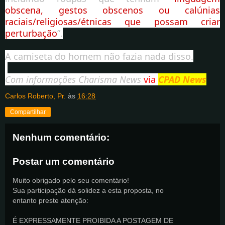
obscena, gestos obscenos ou calúnias
raciais/religiosas/étnicas que possam criar
perturbação
”.
A camiseta do homem não fazia nada disso.
Com informações Charisma News
via
CPAD News
Carlos Roberto, Pr.
às
16:28
Compartilhar
Nenhum comentário:
Postar um comentário
Muito obrigado pelo seu comentário!
Sua participação dá solidez a esta proposta, no
entanto preste atenção:
É EXPRESSAMENTE PROIBIDA A POSTAGEM DE