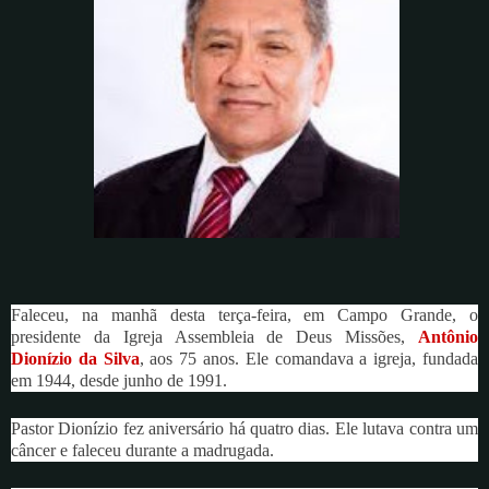
Faleceu, na manhã desta terça-feira, em Campo Grande, o
presidente da Igreja Assembleia de Deus Missões,
Antônio
Dionízio da Silva
, aos 75 anos. Ele comandava a igreja, fundada
em 1944, desde junho de 1991.
Pastor Dionízio fez aniversário há quatro dias. Ele lutava contra um
câncer e faleceu durante a madrugada.