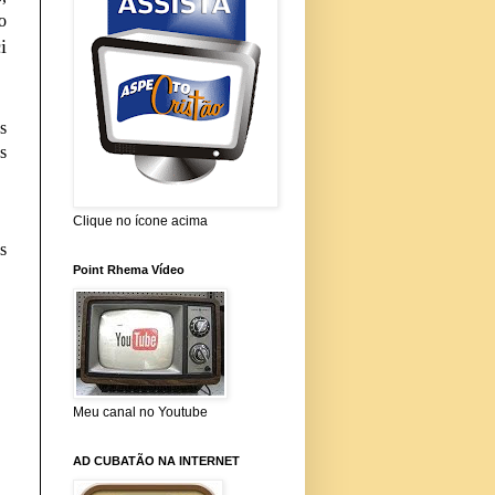
o
i
as
s
Clique no ícone acima
s
Point Rhema Vídeo
Meu canal no Youtube
AD CUBATÃO NA INTERNET