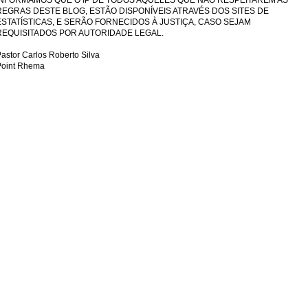
INFORMAMOS QUE O IP DE TODOS AQUELES QUE NÃO RESPEITAREM AS
REGRAS DESTE BLOG, ESTÃO DISPONÍVEIS ATRAVÉS DOS SITES DE
ESTATÍSTICAS, E SERÃO FORNECIDOS À JUSTIÇA, CASO SEJAM
REQUISITADOS POR AUTORIDADE LEGAL.
astor Carlos Roberto Silva
Point Rhema