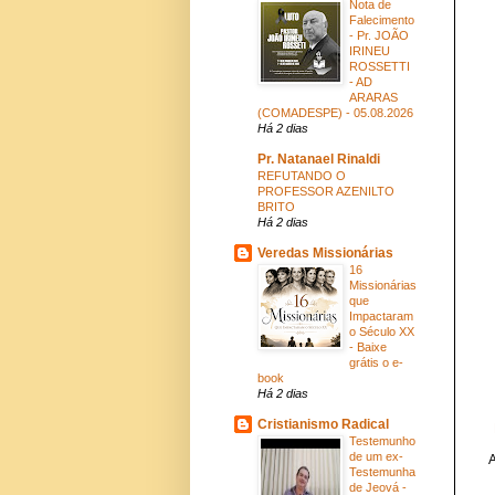
Nota de
Falecimento
- Pr. JOÃO
IRINEU
ROSSETTI
- AD
ARARAS
(COMADESPE) - 05.08.2026
Há 2 dias
Pr. Natanael Rinaldi
REFUTANDO O
PROFESSOR AZENILTO
BRITO
Há 2 dias
Veredas Missionárias
16
Missionárias
que
Impactaram
o Século XX
- Baixe
grátis o e-
book
Há 2 dias
Cristianismo Radical
Testemunho
de um ex-
A
Testemunha
de Jeová -