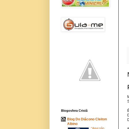
M
S
Blogosfera Cristã
Blog Do Diácono Cleiton
Albino
“Aqui não