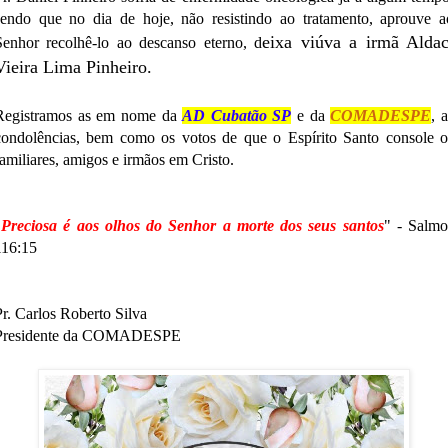
sendo que no dia de hoje, não resistindo ao tratamento, aprouve a
eixa viúva a irmã Aldac
Senhor recolhê-lo ao descanso eterno, d
Vieira Lima Pinheiro.
Registramos as em nome da
AD Cubatão SP
e da
COMADESPE
, 
condolências, bem como os votos de que o Espírito Santo console o
familiares, amigos e irmãos em Cristo.
"
Preciosa é aos olhos do Senhor a morte dos seus santos
" - Salmo
116:15
Pr. Carlos Roberto Silva
Presidente da COMADESPE