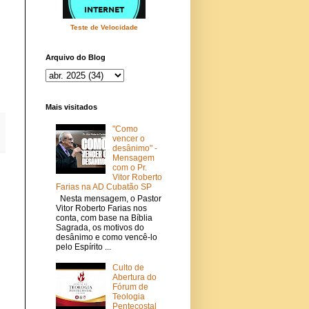
Teste de Velocidade
Arquivo do Blog
Mais visitados
"Como
vencer o
desânimo" -
Mensagem
com o Pr.
Vitor Roberto
Farias na AD Cubatão SP
Nesta mensagem, o Pastor
Vitor Roberto Farias nos
conta, com base na Bíblia
Sagrada, os motivos do
desânimo e como vencê-lo
pelo Espírito ...
Culto de
Abertura do
Fórum de
Teologia
Pentecostal