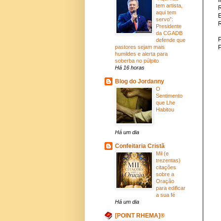
tem artista,
aqui tem
servo”:
Presidente
da CGADB
P
defende que
pastores sejam mais
humildes e alerta para
soberba no púlpito
Há 16 horas
Blog do Jordanny
O
Sentimento
que Lhe
Habitou
Há um dia
Confeitaria Cristã
Mil (e
trezentas)
citações
sobre a
Oração
para edificar
a sua fé
Há um dia
[POINT RHEMA]®