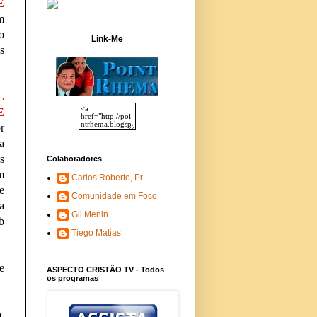
E
m
o
Link-Me
s
L
E
r
a
s
Colaboradores
m
Carlos Roberto, Pr.
e
Comunidade em Foco
a
Gil Menin
b
Tiego Matias
e
ASPECTO CRISTÃO TV - Todos
os programas
,