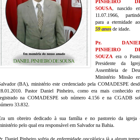
PINHEIRO D
SOUSA
, nascido e
11.07.1966, partind
para a eternidade ao
59 anos
de idade.
Pr. DANIE
PINHEIRO D
SOUZA
era o Pasto
Presidente da Igrej
Assembleia de Deu
Ministério Missão e
Salvador (BA), ministério este credenciado pela COMADESPE desd
28.01.2010. Pastor Daniel Pinheiro, como era mais conhecido er
registrado na COMADESPE sob número 4.156 e na CGADB so
número 33.832.
Era um obreiro dedicado à sua família e no pastoreio da igreja 
ministério pelo qual era responsável em Salvador na Bahia.
Pr. Daniel Pinheiro sofria de enfermidade oncológica jà a algum tempo