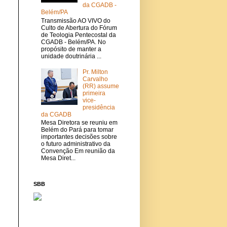
da CGADB -
Belém/PA
Transmissão AO VIVO do
Culto de Abertura do Fórum
de Teologia Pentecostal da
CGADB - Belém/PA. No
propósito de manter a
unidade doutrinária ...
Pr. Milton
Carvalho
(RR) assume
primeira
vice-
presidência
da CGADB
Mesa Diretora se reuniu em
Belém do Pará para tomar
importantes decisões sobre
o futuro administrativo da
Convenção Em reunião da
Mesa Diret...
SBB