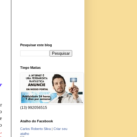
Pesquisar este blog
Tiego Matias
r
r
(13) 992056515
o
e
Atalho do Facebook
o
Carlos Roberto Silva
|
Criar seu
L
atalho