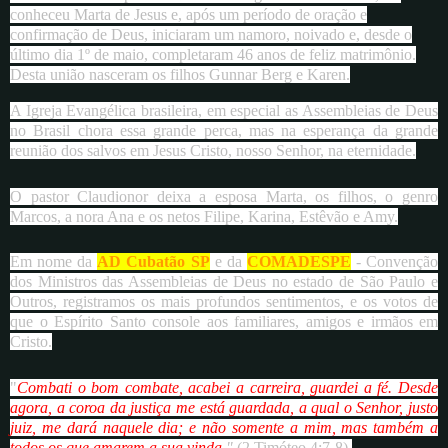
conheceu Marta de Jesus e, após um período de oração e
confirmação de Deus, iniciaram um namoro, noivado e, desde o
último dia 1º de maio, completaram 46 anos de feliz matrimônio.
Desta união nasceram os filhos Gunnar Berg e Karen.
A Igreja Evangélica brasileira, em especial as Assembleias de Deus
no Brasil chora essa grande perca, mas na esperança da grande
reunião dos salvos em Jesus Cristo, nosso Senhor, na eternidade.
O pastor Claudionor deixa a esposa Marta, os filhos, o genro
Marcos, a nora Ana e os netos Filipe, Karina, Estêvão e Amy.
Em nome da
AD Cubatão SP
e da
COMADESPE
- Convenção
dos Ministros das Assembleias de Deus no estado de São Paulo e
Outros, registramos os mais profundos sentimentos, e os votos de
que o Espírito Santo console aos familiares, amigos e irmãos em
Cristo.
"
Combati o bom combate, acabei a carreira, guardei a fé. Desde
agora, a coroa da justiça me está guardada, a qual o Senhor, justo
juiz, me dará naquele dia; e não somente a mim, mas também a
todos os que amarem a sua vinda
."
(2 Timóteo 4:7-8).