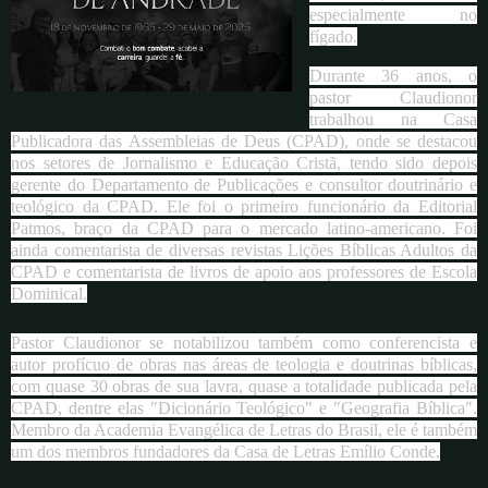
especialmente no
fígado.
Durante 36 anos, o
pastor Claudionor
trabalhou na Casa
Publicadora das Assembleias de Deus (CPAD), onde se destacou
nos setores de Jornalismo e Educação Cristã, tendo sido depois
gerente do Departamento de Publicações e consultor doutrinário e
teológico da CPAD. Ele foi o primeiro funcionário da Editorial
Patmos, braço da CPAD para o mercado latino-americano. Foi
ainda comentarista de diversas revistas Lições Bíblicas Adultos da
CPAD e comentarista de livros de apoio aos professores de Escola
Dominical.
Pastor Claudionor se notabilizou também como conferencista e
autor profícuo de obras nas áreas de teologia e doutrinas bíblicas,
com quase 30 obras de sua lavra, quase a totalidade publicada pela
CPAD, dentre elas "Dicionário Teológico" e "Geografia Bíblica".
Membro da Academia Evangélica de Letras do Brasil, ele é também
um dos membros fundadores da Casa de Letras Emílio Conde.