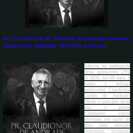
Pr. CLAUDIONOR DE ANDRADE foi promovido às mansões
celestiais nesta madrugada - 29.05.2025, aos 69 anos
Faleceu na madrugada
desta quinta-feira (29),
às 2h30, aos 69 anos, o
pastor e teólogo
pentecostal Claudionor
Corrêa de Andrade.
Desde o princípio deste
ano, o pastor
Claudionor estava
internado em razão de
uma forte infecção
abdominal, localizada