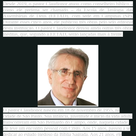
Desde 2019, o pastor Claudionor atuou como conselheiro bíblico –
como ele preferia ser chamado – da Escola de Teologia das
Assembleias de Deus (EETAD), com sede em Campinas (SP).
Durante esses cinco anos, ele publicou três obras pelo selo editorial
desta instituição. O pastor Claudionor deixou ainda outras três obras
inéditas, que, segundo a EETAD, serão lançadas mais à frente.
O pastor Claudionor nasceu em 18 de novembro de 1955, na
cidade de São Paulo. Sua infância, juventude e início da vida adulta
transcorreram em São Bernardo do Campo, onde, naquela cidade,
ele teve um encontro pessoal com Cristo. Aos 15 anos, passou a se
dedicar ao estudo piedoso da Bíblia Sagrada. Aos 21 anos, ele