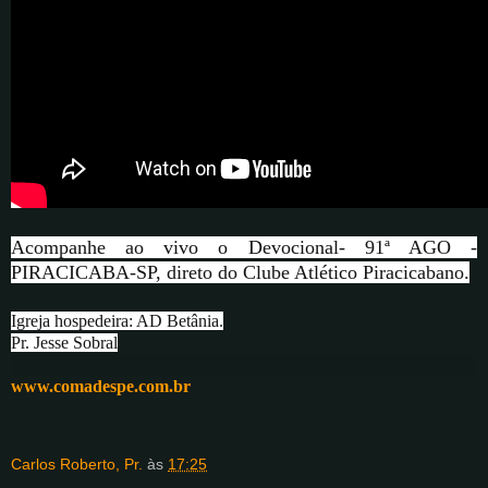
Acompanhe ao vivo o Devocional- 91ª AGO -
PIRACICABA-SP, direto do Clube Atlético Piracicabano.
Igreja hospedeira: AD Betânia.
Pr. Jesse Sobral
www.comadespe.com.br
Carlos Roberto, Pr.
às
17:25