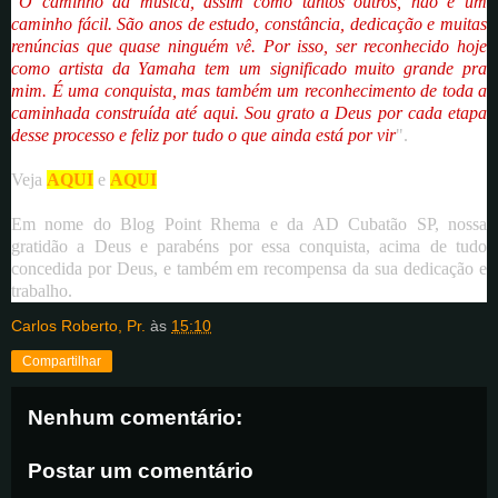
"
O caminho da música, assim como tantos outros, não é um 
caminho fácil. São anos de estudo, constância, dedicação e muitas 
renúncias que quase ninguém vê. Por isso, ser reconhecido hoje 
como artista da Yamaha tem um significado muito grande pra 
mim. É uma conquista, mas também um reconhecimento de toda a 
caminhada construída até aqui. Sou grato a Deus por cada etapa 
desse processo e feliz por tudo o que ainda está por vir
".
Veja 
AQUI
 e 
AQUI
Em nome do Blog Point Rhema e da AD Cubatão SP, nossa 
gratidão a Deus e parabéns por essa conquista, acima de tudo 
concedida por Deus, e também em recompensa da sua dedicação e 
trabalho. 
Carlos Roberto, Pr.
às
15:10
Compartilhar
Nenhum comentário:
Postar um comentário