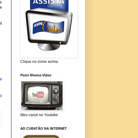
s
e
el
Clique no ícone acima
Point Rhema Vídeo
e
o
Meu canal no Youtube
AD CUBATÃO NA INTERNET