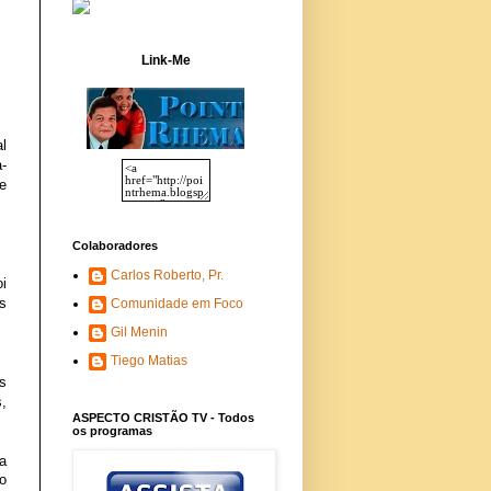
Link-Me
l
-
e
Colaboradores
Carlos Roberto, Pr.
i
s
Comunidade em Foco
Gil Menin
Tiego Matias
s
,
ASPECTO CRISTÃO TV - Todos
os programas
a
o