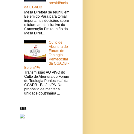
presidência
da CGADB
Mesa Diretora se reuniu em
Belém do Pará para tomar
importantes decisões sobre
o futuro administrativo da
Convenção Em reunião da
Mesa Diret...
Culto de
Abertura do
Fórum de
Teologia
a
Pentecostal
da CGADB -
Belém/PA
Transmissão AO VIVO do
Culto de Abertura do Fórum
de Teologia Pentecostal da
CGADB - Belém/PA. No
propósito de manter a
unidade doutrinária ...
SBB