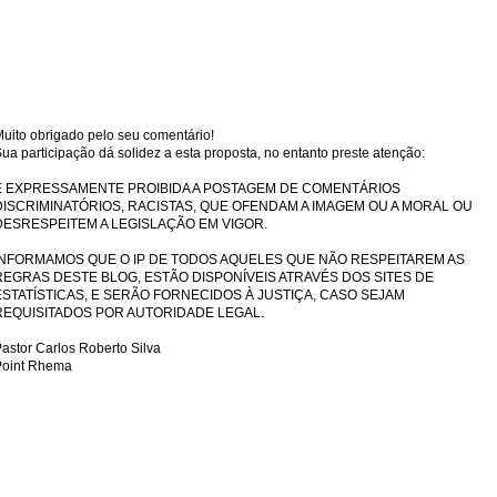
uito obrigado pelo seu comentário!
ua participação dá solidez a esta proposta, no entanto preste atenção:
É EXPRESSAMENTE PROIBIDA A POSTAGEM DE COMENTÁRIOS
DISCRIMINATÓRIOS, RACISTAS, QUE OFENDAM A IMAGEM OU A MORAL OU
DESRESPEITEM A LEGISLAÇÃO EM VIGOR.
INFORMAMOS QUE O IP DE TODOS AQUELES QUE NÃO RESPEITAREM AS
REGRAS DESTE BLOG, ESTÃO DISPONÍVEIS ATRAVÉS DOS SITES DE
ESTATÍSTICAS, E SERÃO FORNECIDOS À JUSTIÇA, CASO SEJAM
REQUISITADOS POR AUTORIDADE LEGAL.
astor Carlos Roberto Silva
Point Rhema