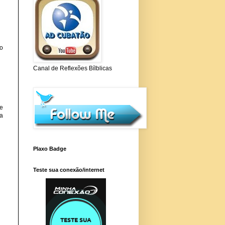
no
Canal de Reflexões Bílblicas
de
a
Plaxo Badge
Teste sua conexão/internet