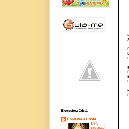
M
S
P
Blogosfera Cristã
Confeitaria Cristã
Mil (e
trezentas)