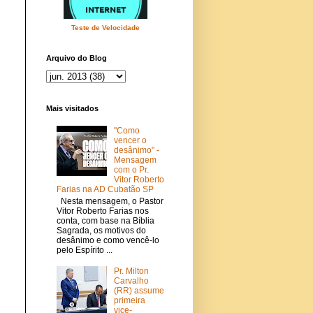
Teste de Velocidade
Arquivo do Blog
Mais visitados
"Como
vencer o
desânimo" -
Mensagem
com o Pr.
Vitor Roberto
Farias na AD Cubatão SP
Nesta mensagem, o Pastor
Vitor Roberto Farias nos
conta, com base na Bíblia
Sagrada, os motivos do
desânimo e como vencê-lo
pelo Espírito ...
Pr. Milton
Carvalho
(RR) assume
primeira
vice-