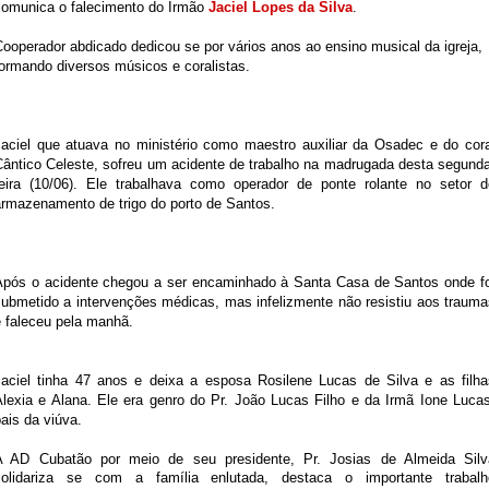
comunica o falecimento do Irmão
Jaciel Lopes da Silva
.
ooperador abdicado dedicou se por vários anos ao ensino musical da igreja,
formando dive
rsos músicos e coralistas.
Jaciel que atuava no ministério como maestro auxiliar da Osadec e do cora
Cântico Celeste, sofreu um acidente de trabalho na madrugada desta segunda
feira (10/06). Ele trabalhava como operador de ponte rolante no setor d
armazenamento de trigo do porto de Santos.
Após o acidente chegou a ser encaminhado à Santa Casa de Santos onde fo
submetido a intervenções médicas, mas infelizmente não resistiu aos trauma
e faleceu pela manhã.
Jaciel tinha 47 anos e deixa a esposa Rosilene Lucas de Silva e as filha
Alexia e Alana. Ele era genro do Pr. João Lucas Filho e da Irmã Ione Lucas
ais da viúva.
A AD Cubatão por meio de seu presidente, Pr. Josias de Almeida Silv
solidariza se com a família enlutada, destaca o importante trabalh