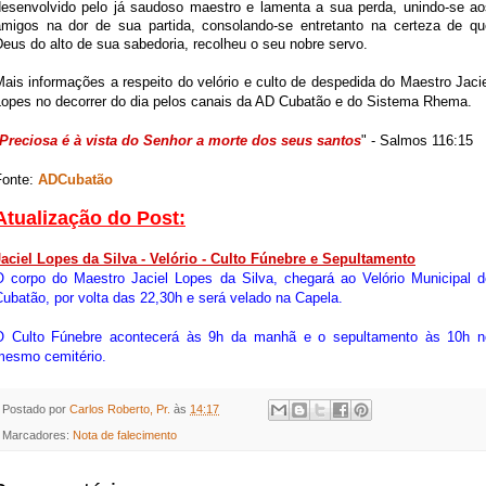
desenvolvido pelo já saudoso maestro e lamenta a sua perda, unindo-se ao
amigos na dor de sua partida, consolando-se entretanto na certeza de qu
eus do alto de sua sabedoria, recolheu o seu nobre servo.
ais informações a respeito do velório e culto de despedida do Maestro Jaci
Lopes no decorrer do dia pelos canais da AD Cubatão e do Sistema Rhema.
Preciosa é à vista do Senhor a morte dos seus santos
" - Salmos 116:15
Fonte:
ADCubatão
Atualização do Post:
Jaciel Lopes da Silva - Velório - Culto Fúnebre e Sepultamento
O corpo do Maestro Jaciel Lopes da Silva, chegará ao Velório Municipal d
ubatão, por volta das 22,30h e será velado na Capela.
O Culto Fúnebre acontecerá às 9h da manhã e o sepultamento às 10h n
mesmo cemitério.
Postado por
Carlos Roberto, Pr.
às
14:17
Marcadores:
Nota de falecimento