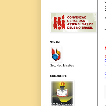
D
M
"
SENAMI
C
Sec. Nac. Missões
COMADESPE