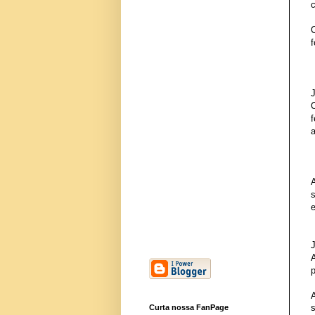
C
p
Curta nossa FanPage