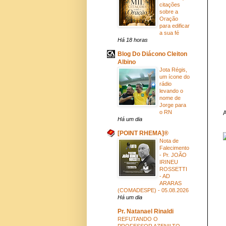
citações
sobre a
Oração
para edificar
a sua fé
Há 18 horas
Blog Do Diácono Cleiton
Albino
Jota Régis,
um ícone do
rádio
levando o
nome de
Jorge para
o RN
A
Há um dia
[POINT RHEMA]®
Nota de
Falecimento
- Pr. JOÃO
IRINEU
ROSSETTI
- AD
ARARAS
(COMADESPE) - 05.08.2026
Há um dia
Pr. Natanael Rinaldi
REFUTANDO O
PROFESSOR AZENILTO