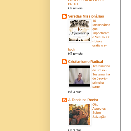
BRITO
Há um dia
Veredas Missionárias
16
Missionárias
que
Impactaram
o Século XX
- Baixe
grátis o e-
book
Há um dia
Cristianismo Radical
Testemunho
de um ex-
Testemunha
de Jeová -
primeira
parte
Há 3 dias
A Tenda na Rocha
Oito
Aspectos
Sobre
Salvação
Há 3 dias