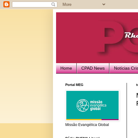
Home
CPAD News
Notícias Cri
Portal MEG
t
Missão Evangélica Global