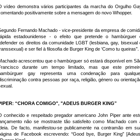
O vídeo demonstra vários participantes da marcha do Orgulho Ga
comentando positivamente sobre a mensagem do novo Whopper.
Segundo Fernando Machado - vice-presidente da empresa de comid
rápida estadounidense - o efeito que pretende o hambúrguer 
“defender os direitos da comunidade LGBT (lesbiana, gay, bisexual 
transsexual) e ser fiel à filosofia de Burger King de ‘Como tu queiras”.
Machado acrescentou que o hambúrguer só estará disponível em Sã
Francisco durante um tempo limitado, mas que este primeir
hambúrguer gay representa uma condenação para qualque
discriminação contra pessoas por raça, religião, género ou orientaçã
sexual.
PIPER: “CHORA COMIGO", "ADEUS BURGER KING”
O conhecido e respeitado pregador americano John Piper ante est
lançamento não se mostraste tão satisfeito como Machado com 
ideia. De facto, manifestou-se publicamente na contramão em su
página de Facebook escrevendo: “Good bye, Burger King” [Adeus