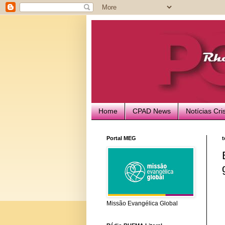
Home
CPAD News
Notícias Cri
Portal MEG
t
Missão Evangélica Global