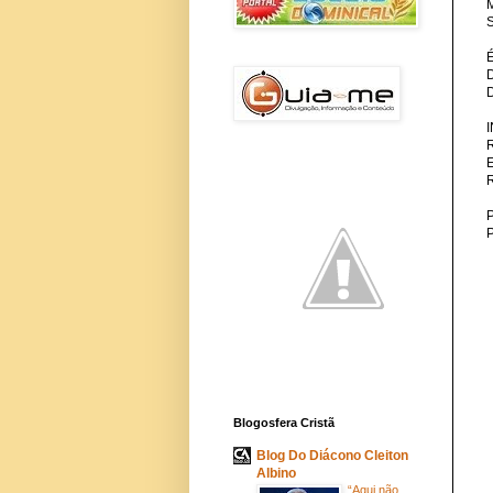
M
S
P
Blogosfera Cristã
Blog Do Diácono Cleiton
Albino
“Aqui não