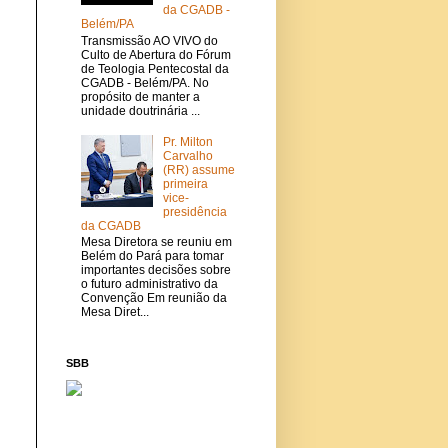
da CGADB -
Belém/PA
Transmissão AO VIVO do
Culto de Abertura do Fórum
de Teologia Pentecostal da
CGADB - Belém/PA. No
propósito de manter a
unidade doutrinária ...
Pr. Milton
Carvalho
(RR) assume
primeira
vice-
presidência
da CGADB
Mesa Diretora se reuniu em
Belém do Pará para tomar
importantes decisões sobre
o futuro administrativo da
Convenção Em reunião da
Mesa Diret...
SBB