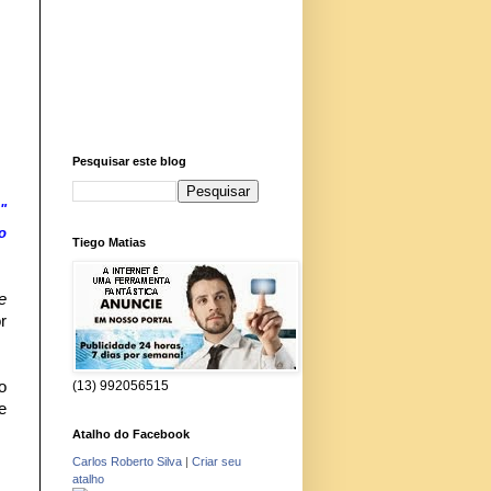
Pesquisar este blog
"
o
Tiego Matias
e
r
o
(13) 992056515
e
Atalho do Facebook
Carlos Roberto Silva
|
Criar seu
atalho