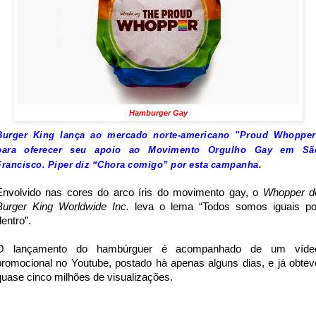
Hamburger Gay
Burger King lança ao mercado norte-americano "Proud Whopper
para oferecer seu apoio ao Movimento Orgulho Gay em Sã
Francisco. Piper diz “Chora comigo” por esta campanha.
Envolvido nas cores do arco íris do movimento gay, o
Whopper d
Burger King Worldwide Inc.
leva o lema “Todos somos iguais po
dentro”.
O lançamento do
hambúrguer
é acompanhado de um víde
promocional no Youtube, postado hà apenas alguns dias, e já obtev
quase cinco milhões de visualizações.