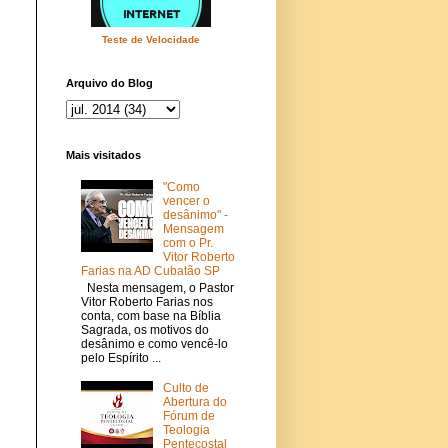
Teste de Velocidade
Arquivo do Blog
Mais visitados
"Como
vencer o
desânimo" -
Mensagem
com o Pr.
Vitor Roberto
Farias na AD Cubatão SP
Nesta mensagem, o Pastor
Vitor Roberto Farias nos
conta, com base na Bíblia
Sagrada, os motivos do
desânimo e como vencê-lo
pelo Espírito ...
Culto de
Abertura do
Fórum de
Teologia
Pentecostal