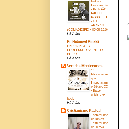
Nota de
Falecimento
- Pr. JOÃO
IRINEU
ROSSETTI
- AD
A
ARARAS
(COMADESPE) - 05.08.2026
Há 2 dias
Pr. Natanael Rinaldi
REFUTANDO O
PROFESSOR AZENILTO
BRITO
Há 3 dias
Veredas Missionárias
16
Missionárias
que
Impactaram
o Século XX
- Baixe
grátis o e-
book
Há 3 dias
Cristianismo Radical
Testemunho
de um ex-
Testemunha
de Jeová -