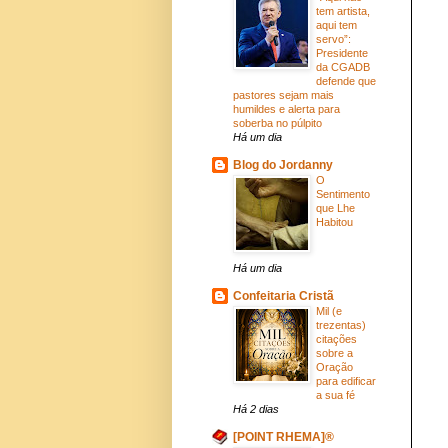
tem artista,
aqui tem
servo”:
Presidente
da CGADB
defende que
pastores sejam mais
humildes e alerta para
soberba no púlpito
Há um dia
Blog do Jordanny
O
Sentimento
que Lhe
Habitou
Há um dia
Confeitaria Cristã
Mil (e
trezentas)
citações
sobre a
Oração
para edificar
a sua fé
Há 2 dias
[POINT RHEMA]®