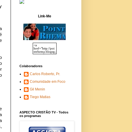
y
Link-Me
a
é
e
o
o
Colaboradores
r
Carlos Roberto, Pr.
o
Comunidade em Foco
Gil Menin
Tiego Matias
e
ASPECTO CRISTÃO TV - Todos
a
os programas
a
,