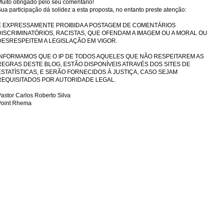
uito obrigado pelo seu comentário!
ua participação dá solidez a esta proposta, no entanto preste atenção:
É EXPRESSAMENTE PROIBIDA A POSTAGEM DE COMENTÁRIOS
DISCRIMINATÓRIOS, RACISTAS, QUE OFENDAM A IMAGEM OU A MORAL OU
DESRESPEITEM A LEGISLAÇÃO EM VIGOR.
INFORMAMOS QUE O IP DE TODOS AQUELES QUE NÃO RESPEITAREM AS
REGRAS DESTE BLOG, ESTÃO DISPONÍVEIS ATRAVÉS DOS SITES DE
ESTATÍSTICAS, E SERÃO FORNECIDOS À JUSTIÇA, CASO SEJAM
REQUISITADOS POR AUTORIDADE LEGAL.
astor Carlos Roberto Silva
Point Rhema