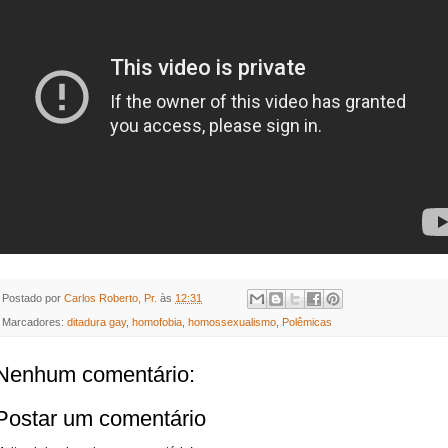
Postado por
Carlos Roberto, Pr.
às
12:31
Marcadores:
ditadura gay
,
homofobia
,
homossexualismo
,
Polêmicas
Nenhum comentário:
Postar um comentário