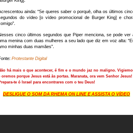
*Burger King].
Acrescentou ainda: “Se queres saber o porquê, olha os últimos cinc
segundos do vídeo [o vídeo promocional de Burger King] e chor
comigo”.
Nesses cinco últimos segundos que Piper menciona, se pode ver 
uma menina com duas mulheres a seu lado que diz em voz alta: “E
amo minhas duas mamães”.
Fonte:
Protestante Digital
Não há mais o que acontecer, é fim e o mundo jaz no maligno. Vigiemo
e oremos porque Jesus está às portas. Maranata, ora vem Senhor Jesus!
Prepara-te ó Israel para encontrares com o teu Deus!
DESLIGUE O SOM DA RHEMA ON LINE E ASSISTA O VÍDEO