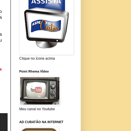
o
a
a
u
Clique no ícone acima
s
Point Rhema Vídeo
Meu canal no Youtube
AD CUBATÃO NA INTERNET