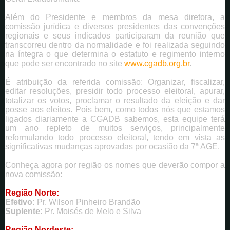
Além do Presidente e membros da mesa diretora, a
comissão jurídica e diversos presidentes das convenções
regionais e seus indicados participaram da reunião que
transcorreu dentro da normalidade e foi realizada seguindo
na íntegra o que determina o estatuto e regimento interno
que pode ser encontrado no site
www.cgadb.org.br
.
É atribuição da referida comissão:
Organizar, fiscalizar,
editar resoluções, presidir todo processo eleitoral, apurar,
totalizar os votos, proclamar o resultado da eleição e dar
posse aos eleitos. Pois bem, como todos nós que estamos
ligados diariamente a CGADB sabemos, esta equipe terá
um ano repleto de muitos serviços, principalmente
reformulando todo processo eleitoral, tendo em vista as
significativas mudanças aprovadas por ocasião da 7ª AGE.
Conheça agora por região os nomes que deverão compor a
nova comissão:
Região Norte:
Efetivo:
Pr. Wilson Pinheiro Brandão
Suplente:
Pr. Moisés de Melo e Silva
Região Nordeste: