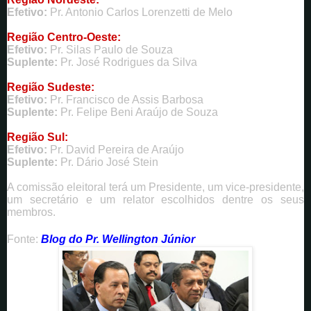
Efetivo:
Pr. Antonio Carlos Lorenzetti de Melo
Região Centro-Oeste:
Efetivo:
Pr. Silas Paulo de Souza
Suplente:
Pr. José Rodrigues da Silva
Região Sudeste:
Efetivo:
Pr. Francisco de Assis Barbosa
Suplente:
Pr. Felipe Beni Araújo de Souza
Região Sul:
Efetivo:
Pr. David Pereira de Araújo
Suplente:
Pr. Dário José Stein
A comissão eleitoral terá um Presidente, um vice-presidente,
um secretário e um relator escolhidos dentre os seus
membros.
Fonte:
Blog do Pr. Wellington Júnior