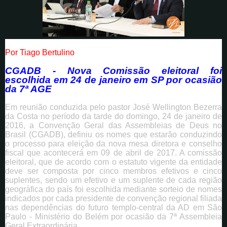
Por Tiago Bertulino
CGADB - Nova Comissão eleitoral foi
escolhida em 24 de janeiro em SP por ocasião
da 7ª AGE
Em reunião conduzida pelo pastor José Wellington Bezerra
da Costa no período da tarde do domingo, 24 de janeiro de
2016, a Convenção Geral das Assembleias de Deus no
Brasil (CGADB), definiu os nomes que estarão conduzindo
o processo para eleição da nova mesa diretora e conselho
fiscal que acontecerá em 09 de abril de 2017. A comissão
eleitoral, que de acordo com o estatuto vigente da entidade
deve ser composta por cinco membros efetivos e cinco
suplentes, sendo um efetivo e um suplente de cada região
geográfica do país foi escolhida mediante sorteio de nomes
indicados por cada presidente de convenção regional filiada
nas dependências do futuro templo-central da AD em São
Paulo - Ministério do Belém por ocasião da 7ª Assembleia
Geral Extraordinária.