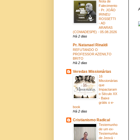
Nota de
Falecimento
A
- Pr. JOÃO
IRINEU
ROSSETTI
- AD
ARARAS
(COMADESPE) - 05.08.2026
Há 2 dias
Pr. Natanael Rinaldi
REFUTANDO O
PROFESSOR AZENILTO
BRITO
Há 2 dias
Veredas Missionárias
16
Missionárias
que
Impactaram
o Século XX
- Baixe
grátis o e-
book
Há 2 dias
Cristianismo Radical
Testemunho
de um ex-
Testemunha
de Jeová -