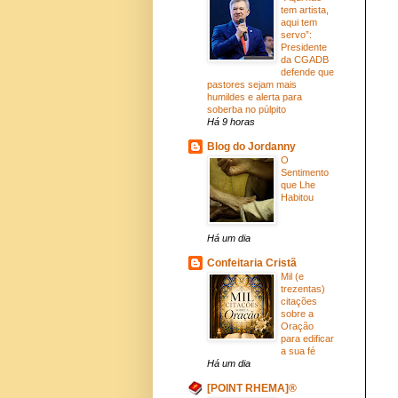
tem artista,
aqui tem
servo”:
Presidente
da CGADB
defende que
pastores sejam mais
humildes e alerta para
soberba no púlpito
Há 9 horas
Blog do Jordanny
O
Sentimento
que Lhe
Habitou
Há um dia
Confeitaria Cristã
Mil (e
trezentas)
citações
sobre a
Oração
para edificar
a sua fé
Há um dia
[POINT RHEMA]®