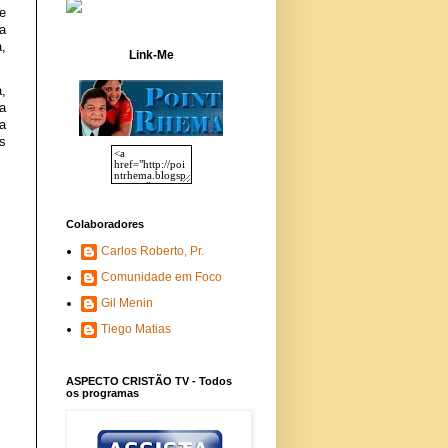
e
a
a,
Link-Me
,
ia
a
s
Colaboradores
Carlos Roberto, Pr.
Comunidade em Foco
Gil Menin
Tiego Matias
ASPECTO CRISTÃO TV - Todos
os programas