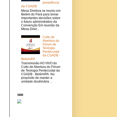
presidência
da CGADB
Mesa Diretora se reuniu em
Belém do Pará para tomar
importantes decisões sobre
o futuro administrativo da
Convenção Em reunião da
Mesa Diret...
Culto de
Abertura do
Fórum de
Teologia
Pentecostal
da CGADB -
Belém/PA
Transmissão AO VIVO do
Culto de Abertura do Fórum
de Teologia Pentecostal da
CGADB - Belém/PA. No
propósito de manter a
unidade doutrinária ...
SBB