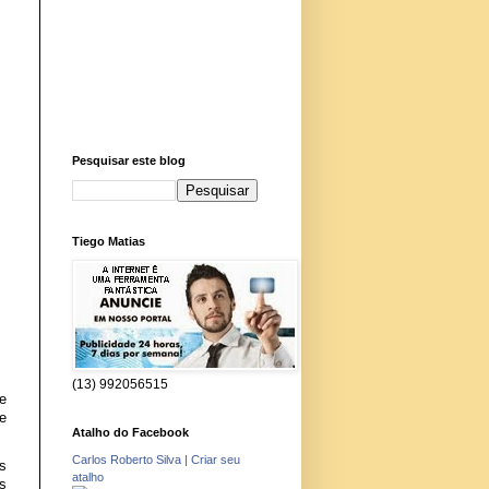
Pesquisar este blog
Tiego Matias
(13) 992056515
e
e
Atalho do Facebook
Carlos Roberto Silva
|
Criar seu
s
atalho
as