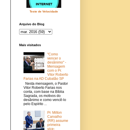
Teste de Velocidade
Arquivo do Blog
Mais visitados
"Como
vencer o
desânimo" -
Mensagem
com o Pr.
Vitor Roberto
Farias na AD Cubatão SP
Nesta mensagem, o Pastor
Vitor Roberto Farias nos
conta, com base na Bíblia
Sagrada, os motivos do
desânimo e como vencê-lo
pelo Espírito ...
Pr. Milton
Carvalho
(RR) assume
primeira
vice-