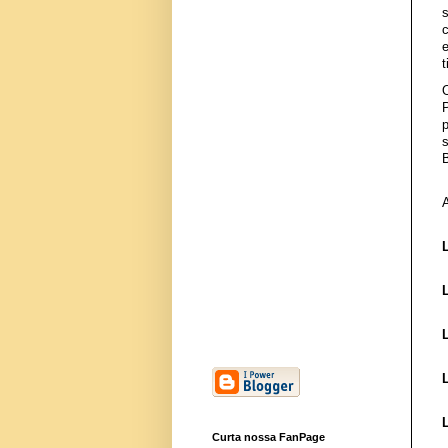
e
t
P
Curta nossa FanPage