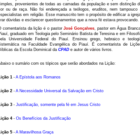
simples, provenientes de todas as camadas da população e sem distinção d
cor ou de raça. Não foi endereçada a teólogos, eruditos, nem tampouco 
specialistas em religião. Esse manuscrito tem o propósito de edificar a igrej
irar dúvidas e esclarecer questionamentos que a nova fé estava provocando.
O comentarista da lição é o pastor
José Gonçalves
, pastor em Água Branca
iauí, graduado em Teologia pelo Seminário Batista de Teresina e em Filosof
pela Universidade Federal do Piauí. Ensinou grego, hebraico e teologi
sistemática na Faculdade Evangélica do Piauí. É comentarista de Liçõe
Bíblicas da Escola Dominical da
CPAD
e autor de vários livros.
Abaixo o sumário com os tópicos que serão abordados na Lição:
Lição 1
-
A Epístola aos Romanos
Lição 2
-
A Necessidade Universal da Salvação em Cristo
Lição 3
-
Justificação, somente pela fé em Jesus Cristo
Lição 4
-
Os Benefícios da Justificação
Lição 5
-
A Maravilhosa Graça