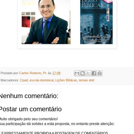
Postado por
Carlos Roberto, Pr.
às
17:08
Marcadores:
Cpad
,
escola dominical
,
Lições Bíblicas
,
temas ebd
Nenhum comentário:
Postar um comentário
uito obrigado pelo seu comentário!
ua participação dá solidez a esta proposta, no entanto preste atenção:
É EXPRESSAMENTE PROIBIDA A POSTAGEM DE COMENTÁRIOS