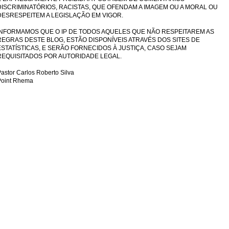
DISCRIMINATÓRIOS, RACISTAS, QUE OFENDAM A IMAGEM OU A MORAL OU
DESRESPEITEM A LEGISLAÇÃO EM VIGOR.
INFORMAMOS QUE O IP DE TODOS AQUELES QUE NÃO RESPEITAREM AS
REGRAS DESTE BLOG, ESTÃO DISPONÍVEIS ATRAVÉS DOS SITES DE
ESTATÍSTICAS, E SERÃO FORNECIDOS À JUSTIÇA, CASO SEJAM
REQUISITADOS POR AUTORIDADE LEGAL.
astor Carlos Roberto Silva
Point Rhema