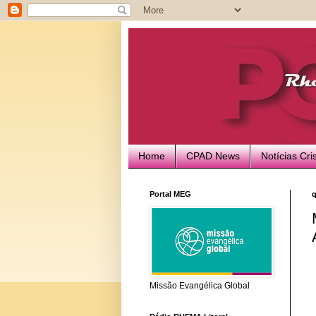
Home
CPAD News
Notícias Cri
Portal MEG
q
Missão Evangélica Global