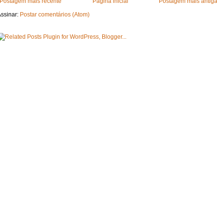
Postagem mais recente
Página inicial
Postagem mais antig
ssinar:
Postar comentários (Atom)