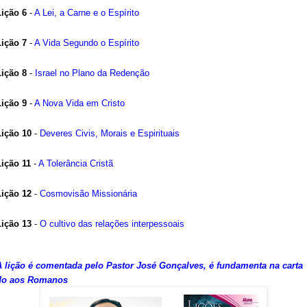
Lição 6
-
A Lei, a Carne e o Espírito
Lição 7
-
A Vida Segundo o Espírito
Lição 8
-
Israel no Plano da Redenção
Lição 9
-
A Nova Vida em Cristo
Lição 10
-
Deveres Civis, Morais e Espirituais
Lição 11
-
A Tolerância Cristã
Lição 12
-
Cosmovisão Missionária
Lição 13
-
O cultivo das relações interpessoais
A lição é comentada pelo Pastor José Gonçalves, é fundamenta na carta
do aos Romanos