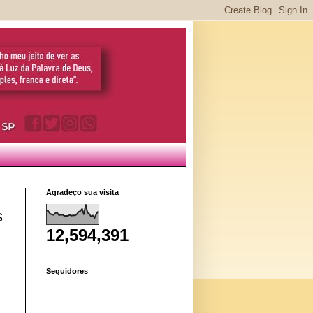
Agradeço sua visita
s
12,594,391
Seguidores