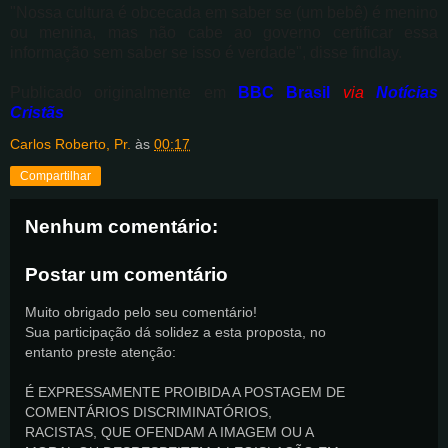
"Nossa cultura é obcecada em saber se (um bebê) é menino
ou menina, mas não cabe ao governo certificar essa
informação sem saber se isso é verdade", disse findlay.
Publicado originalmente em
BBC Brasil
via
Notícias
Cristãs
Carlos Roberto, Pr.
às
00:17
Compartilhar
Nenhum comentário:
Postar um comentário
Muito obrigado pelo seu comentário!
Sua participação dá solidez a esta proposta, no
entanto preste atenção:
É EXPRESSAMENTE PROIBIDA A POSTAGEM DE
COMENTÁRIOS DISCRIMINATÓRIOS,
RACISTAS, QUE OFENDAM A IMAGEM OU A