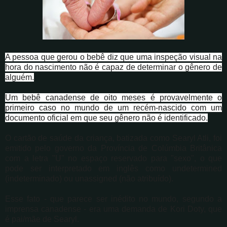
A pessoa que gerou o bebê diz que uma inspeção visual na
hora do nascimento não é capaz de determinar o gênero de
alguém.
Um bebê canadense de oito meses é provavelmente o
primeiro caso no mundo de um recém-nascido com um
documento oficial em que seu gênero não é identificado.
O cartão de saúde da criança, batizada como Searyl Atli, foi
emitido pelo governo da Província de Colúmbia Britânica
com a letra "U" no espaço reservado para "sexo", o que
pode ser interpretado em inglês como undetermined
(indeterminado) ou unassigned (não atribuído).
Esse fato - que parece ser inédito no mundo, segundo a
imprensa canadense - era uma demanda de Kori Doty, que
é pai/mãe de Searyl.