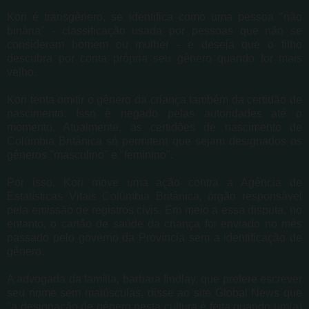
Kori é transgênero, se identifica como uma pessoa "não
binária" - classificação usada por pessoas que não se
consideram homem ou mulher - e deseja que o filho
descubra por conta própria seu gênero quando for mais
velho.
Kori tenta omitir o gênero da criança também da certidão de
nascimento. Isso é negado pelas autoridades até o
momento. Atualmente, as certidões de nascimento de
Colúmbia Britânica só permitem que sejam designados os
gêneros "masculino" e "feminino".
Por isso, Kori move uma ação contra a Agência de
Estatísticas Vitais Colúmbia Britânica, órgão responsável
pela emissão de registros civis. Em meio a essa disputa, no
entanto, o cartão de saúde da criança foi enviado no mês
passado pelo governo da Província sem a identificação de
gênero.
A advogada da família, barbara findlay, que prefere escrever
seu nome sem maiúsculas, disse ao site Global News que
"a designação de gênero nesta cultura é feita quando um(a)