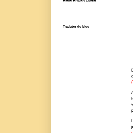
Rádio RHEMA Litoral
Tradutor do blog
d
v