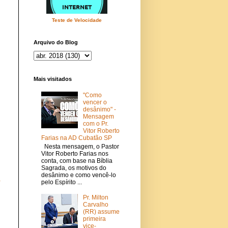
Teste de Velocidade
Arquivo do Blog
Mais visitados
"Como
vencer o
desânimo" -
Mensagem
com o Pr.
Vitor Roberto
Farias na AD Cubatão SP
Nesta mensagem, o Pastor
Vitor Roberto Farias nos
conta, com base na Bíblia
Sagrada, os motivos do
desânimo e como vencê-lo
a
pelo Espírito ...
Pr. Milton
Carvalho
(RR) assume
primeira
vice-