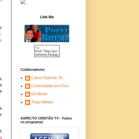
Link-Me
s
s:
,
Colaboradores
Carlos Roberto, Pr.
s
a
Comunidade em Foco
e
Gil Menin
Tiego Matias
e
s
ASPECTO CRISTÃO TV - Todos
os programas
A
o