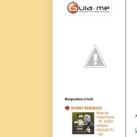
Blogosfera Cristã
[POINT RHEMA]®
Nota de
A
Falecimento
- Pr. JOÃO
IRINEU
ROSSETTI
- AD