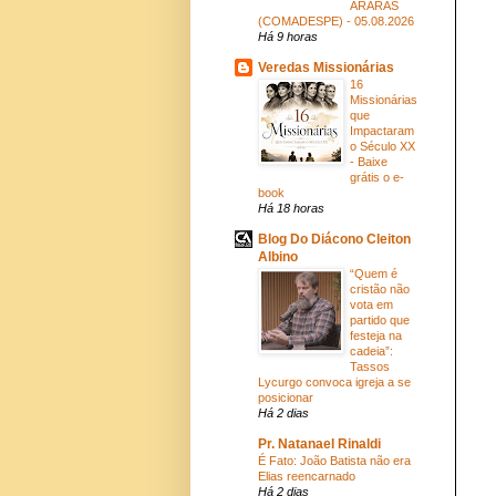
ARARAS
(COMADESPE) - 05.08.2026
Há 9 horas
Veredas Missionárias
16
Missionárias
que
Impactaram
o Século XX
- Baixe
grátis o e-
book
Há 18 horas
Blog Do Diácono Cleiton
Albino
“Quem é
cristão não
vota em
partido que
festeja na
cadeia”:
Tassos
Lycurgo convoca igreja a se
posicionar
Há 2 dias
Pr. Natanael Rinaldi
É Fato: João Batista não era
Elias reencarnado
Há 2 dias