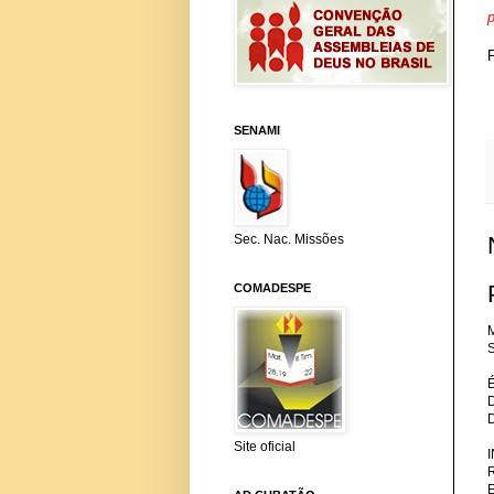
p
SENAMI
Sec. Nac. Missões
COMADESPE
M
S
Site oficial