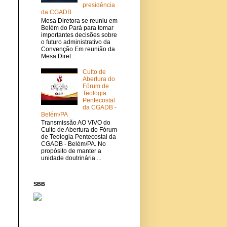
presidência
da CGADB
Mesa Diretora se reuniu em
Belém do Pará para tomar
importantes decisões sobre
o futuro administrativo da
Convenção Em reunião da
Mesa Diret...
Culto de
Abertura do
Fórum de
Teologia
Pentecostal
da CGADB -
Belém/PA
Transmissão AO VIVO do
Culto de Abertura do Fórum
de Teologia Pentecostal da
CGADB - Belém/PA. No
propósito de manter a
unidade doutrinária ...
SBB