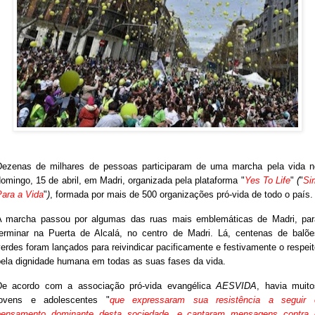
Dezenas de milhares de pessoas participaram de uma marcha pela vida n
omingo, 15 de abril, em Madri, organizada pela plataforma
"
Yes To Life
"
(
"
Si
Para a Vida
"
)
, formada por mais de 500 organizações pró-vida de todo o país.
A marcha passou por algumas das ruas mais emblemáticas de Madri, par
terminar na Puerta de Alcalá, no centro de Madri. Lá, centenas de balõe
erdes foram lançados para reivindicar pacificamente e festivamente o respei
pela dignidade humana em todas as suas fases da vida.
De acordo com a associação pró-vida evangélica
AESVIDA
, havia muito
jovens e adolescentes "
que expressaram sua resistência a seguir 
pensamento dominante desta sociedade, e cantaram mensagens contra 