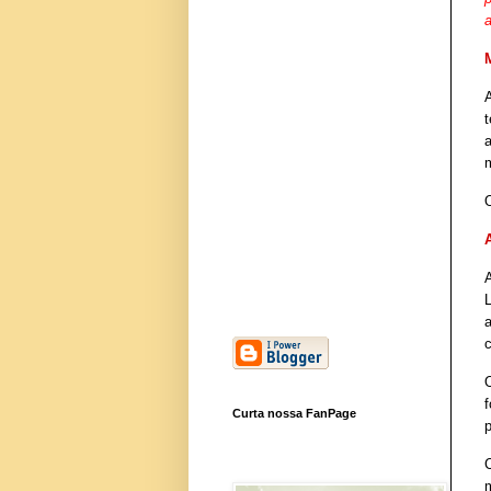
t
O
Curta nossa FanPage
p