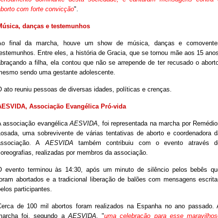
aborto com forte convicção
".
Música, danças e testemunhos
Ao final da marcha, houve um show de música, danças e comovente
estemunhos. Entre eles, a história de Gracia, que se tornou mãe aos 15 ano
abraçando a filha, ela contou que não se arrepende de ter recusado o aborto
mesmo sendo uma gestante adolescente.
 ato reuniu pessoas de diversas idades, políticas e crenças.
AESVIDA, Associação Evangélica Pró-vida
A associação evangélica
AESVIDA
, foi representada na marcha por Remédio
Losada, uma sobrevivente de várias tentativas de aborto e coordenadora d
associação. A
AESVIDA
também contribuiu com o evento através d
coreografias, realizadas por membros da associação.
O evento terminou às 14:30, após um minuto de silêncio pelos bebês qu
foram abortados e a tradicional liberação de balões com mensagens escrita
elos participantes.
Cerca de 100 mil abortos foram realizados na Espanha no ano passado. 
marcha foi, segundo a
AESVIDA,
"
uma celebração para esse maravilhos