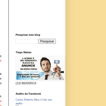
Pesquisar este blog
Tiego Matias
o
m
a
s
to
(13) 992056515
Atalho do Facebook
s
Carlos Roberto Silva
|
Criar seu
o
atalho
o