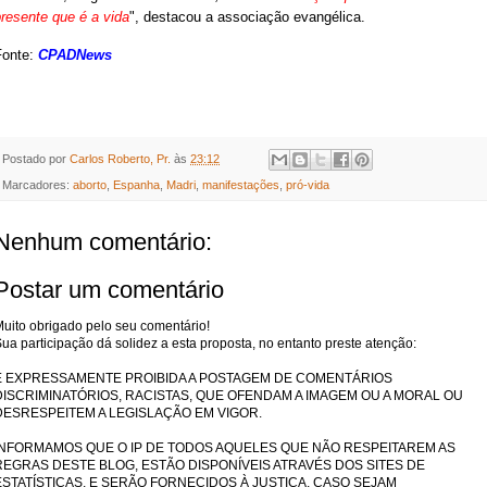
resente que é a vida
", destacou a associação evangélica.
Fonte:
CPADNews
Postado por
Carlos Roberto, Pr.
às
23:12
Marcadores:
aborto
,
Espanha
,
Madri
,
manifestações
,
pró-vida
Nenhum comentário:
Postar um comentário
uito obrigado pelo seu comentário!
ua participação dá solidez a esta proposta, no entanto preste atenção:
É EXPRESSAMENTE PROIBIDA A POSTAGEM DE COMENTÁRIOS
DISCRIMINATÓRIOS, RACISTAS, QUE OFENDAM A IMAGEM OU A MORAL OU
DESRESPEITEM A LEGISLAÇÃO EM VIGOR.
INFORMAMOS QUE O IP DE TODOS AQUELES QUE NÃO RESPEITAREM AS
REGRAS DESTE BLOG, ESTÃO DISPONÍVEIS ATRAVÉS DOS SITES DE
ESTATÍSTICAS, E SERÃO FORNECIDOS À JUSTIÇA, CASO SEJAM