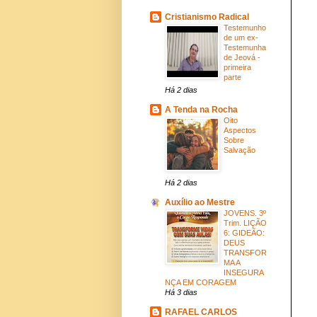
Cristianismo Radical
Testemunho
de um ex-
Testemunha
de Jeová -
primeira
parte
Há 2 dias
A Tenda na Rocha
Oito
Aspectos
Sobre
Salvação
Há 2 dias
Auxílio ao Mestre
JOVENS. 3º
Trim. LIÇÃO
6: GIDEÃO:
DEUS
TRANSFOR
MA A
INSEGURA
NÇA EM CORAGEM
Há 3 dias
RAFAEL CARLOS