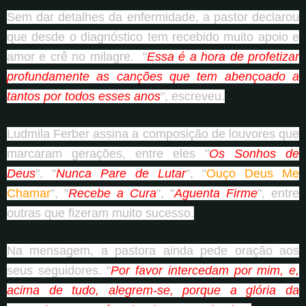
Sem dar detalhes da enfermidade, a pastor declarou
que desde o diagnóstico tem recebido muito apoio e
amor e crê no milagre. "
Essa é a hora de profetizar
profundamente as canções que tem abençoado a
tantos por todos esses anos
", escreveu.
Ludmila Ferber assina a composição de louvores que
marcaram gerações, entre eles "
Os Sonhos de
Deus
", "
Nunca Pare de Lutar
", "
Ouço Deus Me
Chamar
", "
Recebe a Cura
", "
Aguenta Firme
", entre
outras que fizeram muito sucesso.
Na mensagem, a pastora ainda pede oração aos
seus seguidores. "
Por favor intercedam por mim, e,
acima de tudo, alegrem-se, porque a glória da