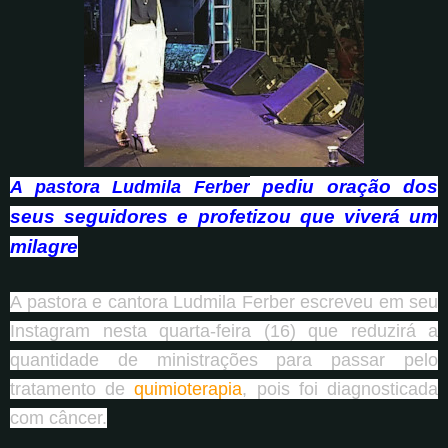
pediu oração dos
A pastora Ludmila Ferber
seus seguidores e profetizou que viverá um
milagre
A pastora e cantora Ludmila Ferber escreveu em seu
Instagram nesta quarta-feira (16) que reduzirá a
quantidade de ministrações para passar pelo
tratamento de
quimioterapia
, pois foi diagnosticada
com câncer.