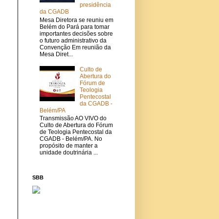
presidência
da CGADB
Mesa Diretora se reuniu em
Belém do Pará para tomar
importantes decisões sobre
o futuro administrativo da
Convenção Em reunião da
Mesa Diret...
Culto de
Abertura do
Fórum de
Teologia
Pentecostal
da CGADB -
Belém/PA
Transmissão AO VIVO do
Culto de Abertura do Fórum
de Teologia Pentecostal da
CGADB - Belém/PA. No
propósito de manter a
unidade doutrinária ...
SBB