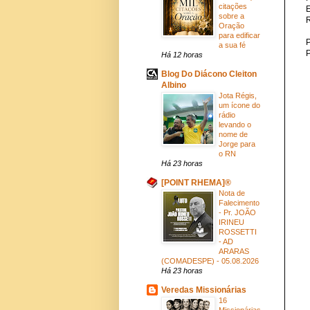
citações
sobre a
Oração
para edificar
P
a sua fé
Há 12 horas
Blog Do Diácono Cleiton
Albino
Jota Régis,
um ícone do
rádio
levando o
nome de
Jorge para
o RN
Há 23 horas
[POINT RHEMA]®
Nota de
Falecimento
- Pr. JOÃO
IRINEU
ROSSETTI
- AD
ARARAS
(COMADESPE) - 05.08.2026
Há 23 horas
Veredas Missionárias
16
Missionárias