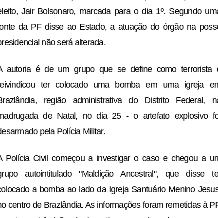
eleito, Jair Bolsonaro, marcada para o dia 1º. Segundo um
fonte da PF disse ao Estado, a atuação do órgão na poss
presidencial não será alterada.
A autoria é de um grupo que se define como terrorista 
reivindicou ter colocado uma bomba em uma igreja e
Brazlândia, região administrativa do Distrito Federal, n
madrugada de Natal, no dia 25 - o artefato explosivo fo
desarmado pela Polícia Militar.
A Polícia Civil começou a investigar o caso e chegou a u
grupo autointitulado "Maldição Ancestral", que disse te
colocado a bomba ao lado da Igreja Santuário Menino Jesus
no centro de Brazlândia. As informações foram remetidas à PF