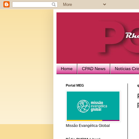
Home
CPAD News
Notícias Cri
Portal MEG
q
Missão Evangélica Global