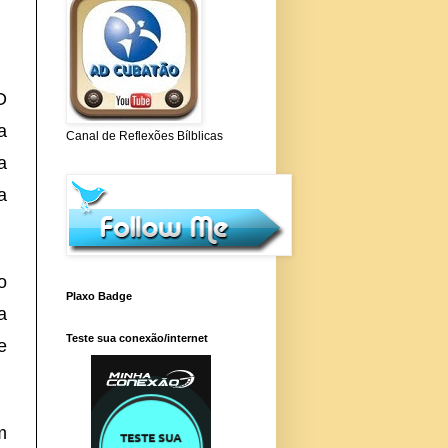
O
a
Canal de Reflexões Bílblicas
a
a
o
Plaxo Badge
a
Teste sua conexão/internet
e
m