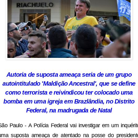
Autoria de suposta ameaça seria de um grupo
autointitulado 'Maldição Ancestral', que se define
como terrorista e reivindicou ter colocado uma
bomba em uma igreja em Brazlândia, no Distrito
Federal, na madrugada de Natal
São Paulo - A Polícia Federal vai investigar em um inquérit
uma suposta ameaça de atentado na posse do president