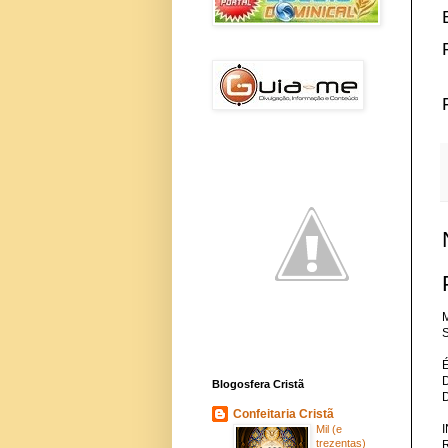
M
S
Blogosfera Cristã
Confeitaria Cristã
Mil (e
trezentas)