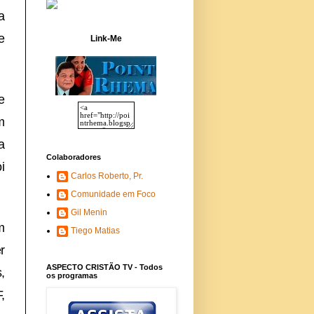
a
e
Link-Me
e
m
a
Colaboradores
i
Carlos Roberto, Pr.
Comunidade em Foco
Gil Menin
m
Tiego Matias
r
ASPECTO CRISTÃO TV - Todos
,
os programas
,