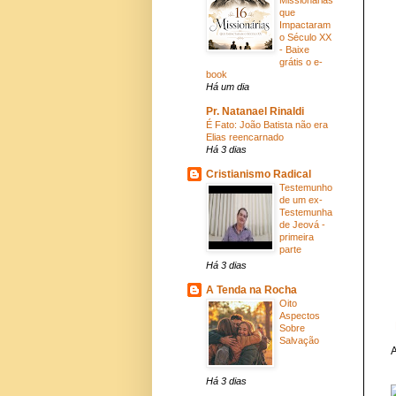
que
Impactaram
o Século XX
- Baixe
grátis o e-
book
Há um dia
Pr. Natanael Rinaldi
É Fato: João Batista não era
Elias reencarnado
Há 3 dias
Cristianismo Radical
Testemunho
de um ex-
Testemunha
de Jeová -
primeira
parte
Há 3 dias
A Tenda na Rocha
Oito
Aspectos
Sobre
Salvação
A
Há 3 dias