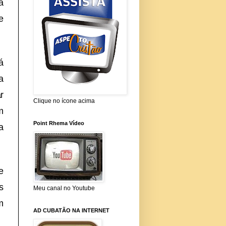
a
e
á
a
r
Clique no ícone acima
m
Point Rhema Vídeo
a
e
s
Meu canal no Youtube
m
AD CUBATÃO NA INTERNET