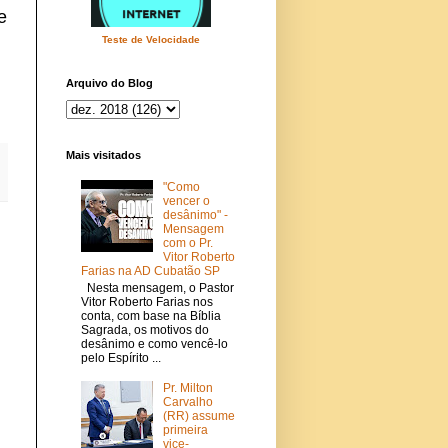
e
Teste de Velocidade
Arquivo do Blog
Mais visitados
"Como
vencer o
desânimo" -
Mensagem
com o Pr.
Vitor Roberto
Farias na AD Cubatão SP
Nesta mensagem, o Pastor
Vitor Roberto Farias nos
conta, com base na Bíblia
Sagrada, os motivos do
desânimo e como vencê-lo
pelo Espírito ...
Pr. Milton
Carvalho
(RR) assume
primeira
vice-