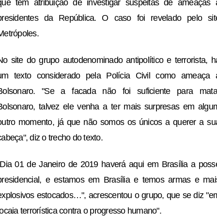
que tem atribuição de investigar suspeitas de ameaças 
presidentes da República. O caso foi revelado pelo sit
Metrópoles.
No site do grupo autodenominado antipolítico e terrorista, h
um texto considerado pela Polícia Civil como ameaça 
Bolsonaro. "Se a facada não foi suficiente para mata
Bolsonaro, talvez ele venha a ter mais surpresas em algu
outro momento, já que não somos os únicos a querer a su
cabeça", diz o trecho do texto.
"Dia 01 de Janeiro de 2019 haverá aqui em Brasília a poss
presidencial, e estamos em Brasília e temos armas e mai
explosivos estocados…", acrescentou o grupo, que se diz "e
tocaia terrorística contra o progresso humano".