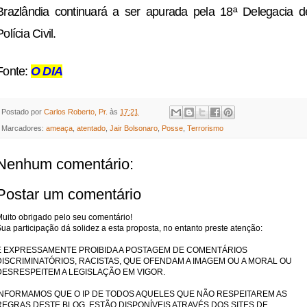
Brazlândia continuará a ser apurada pela 18ª Delegacia d
Polícia Civil.
Fonte:
O DIA
Postado por
Carlos Roberto, Pr.
às
17:21
Marcadores:
ameaça
,
atentado
,
Jair Bolsonaro
,
Posse
,
Terrorismo
Nenhum comentário:
Postar um comentário
uito obrigado pelo seu comentário!
ua participação dá solidez a esta proposta, no entanto preste atenção:
É EXPRESSAMENTE PROIBIDA A POSTAGEM DE COMENTÁRIOS
DISCRIMINATÓRIOS, RACISTAS, QUE OFENDAM A IMAGEM OU A MORAL OU
DESRESPEITEM A LEGISLAÇÃO EM VIGOR.
INFORMAMOS QUE O IP DE TODOS AQUELES QUE NÃO RESPEITAREM AS
REGRAS DESTE BLOG, ESTÃO DISPONÍVEIS ATRAVÉS DOS SITES DE