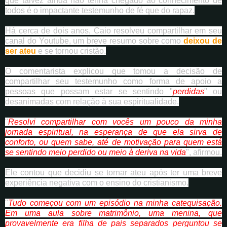
que talvez ainda não tenha chegado ao conhecimento de
todos é o impactante testemunho de fé que do rapaz.
Há cerca de dois anos, Caio resolveu compartilhar em seu
canal do Youtube, um breve resumo sobre como
deixou de
ser ateu
e se tornou cristão.
O comentarista explicou que tomou a decisão de
compartilhar seu testemunho como forma de apoio a
pessoas que possam estar se sentindo "
perdidas
" ou
desanimadas com relação à sua espiritualidade.
"
Resolvi compartilhar com vocês um pouco da minha
jornada espiritual, na esperança de que ela sirva de
conforto, ou quem sabe, até de motivação para quem está
se sentindo meio perdido ou meio à deriva na vida
", afirmou.
Ele contou que decidiu se tornar ateu após ter uma breve
experiência negativa com o ensino do cristianismo.
"
Tudo começou com um episódio na minha catequisação.
Em uma aula sobre matrimônio, uma menina, que
provavelmente era filha de pais separados perguntou se