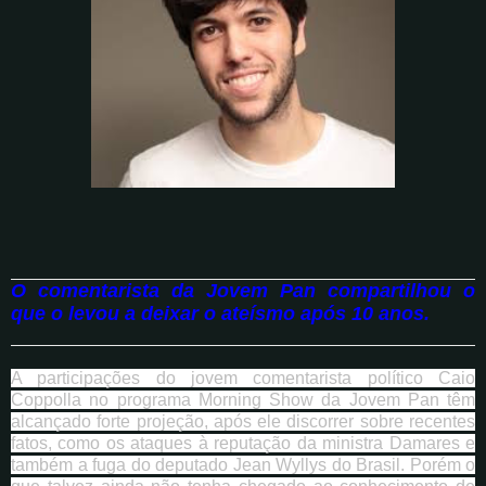
O comentarista da Jovem Pan compartilhou o
que o levou a deixar o ateísmo após 10 anos.
A participações do jovem comentarista político Caio
Coppolla no programa Morning Show da Jovem Pan têm
alcançado forte projeção, após ele discorrer sobre recentes
fatos, como os ataques à reputação da ministra Damares e
também a fuga do deputado Jean Wyllys do Brasil. Porém o