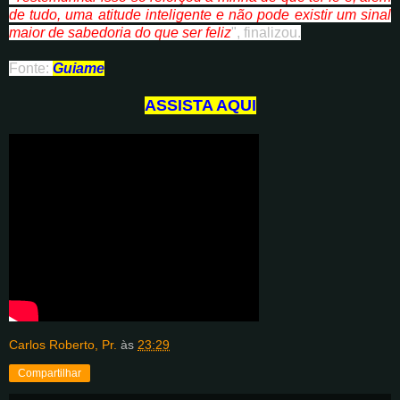
de tudo, uma atitude inteligente e não pode existir um sinal
maior de sabedoria do que ser feliz
", finalizou.
Fonte:
Guiame
ASSISTA AQUI
Carlos Roberto, Pr.
às
23:29
Compartilhar