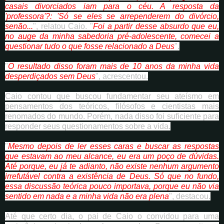
casais divorciados iam para o céu. A resposta da
'professora'?: 'Só se eles se arrependerem do divórcio,
senão...
", relatou Caio. "
Foi a partir desse absurdo que eu,
no auge da minha sabedoria pré-adolescente, comecei a
questionar tudo o que fosse relacionado a Deus
".
"
O resultado disso foram mais de 10 anos da minha vida
desperdiçados sem Deus
", acrescentou.
Caio contou que buscou fundamentar seu ateísmo em
pensamentos dos teóricos, filósofos e cientistas mais
renomados do mundo. Porém, nada disso foi suficiente para
responder seus questionamentos sobre a vida.
"
Mesmo depois de ler esses caras e buscar as respostas
que estavam ao meu alcance, eu era um poço de dúvidas.
Até porque, eu já te adianto, não existe nenhum argumento
irrefutável contra a existência de Deus. Só que no fundo,
essa discussão teórica pouco importava, porque eu não via
sentido em nada e a minha vida não era plena
", destacou.
Até que certo dia, o pai de Caio o convidou para uma