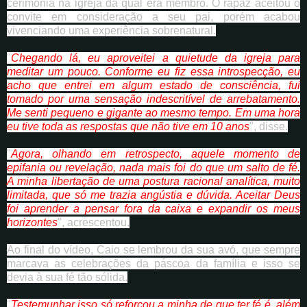
cerimônia na igreja da qual era membro. O rapaz aceitou o
convite em consideração a seu pai, porém acabou
vivenciando uma experiência sobrenatural.
"
Chegando lá, eu aproveitei a quietude da igreja para
meditar um pouco. Conforme eu fiz essa introspecção, eu
acho que entrei em algum estado de consciência, fui
tomado por uma sensação indescritível de arrebatamento.
Me senti pequeno e gigante ao mesmo tempo. Em uma hora
eu tive toda as respostas que não tive em 10 anos
", disse.
"
Agora, olhando em retrospecto, aquele momento de
epifania ou revelação, nada mais foi do que um salto de fé.
A minha libertação de uma postura racional analítica, muito
limitada, que só me trazia angústia e dúvida. Aceitar Deus
foi aprender a pensar fora da caixa e expandir os meus
horizontes
", acrescentou.
Ao final do vídeo, Caio se lembrou da sua avó, que sempre
marcava as celebrações da páscoa da família e isso se
devia à sua fé tão sólida.
"
Testemunhar isso só reforçou a minha de que ter fé é, além