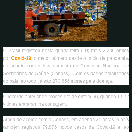
O Brasil registrou nesta quarta-feira (10) mais 2.286 óbitos
por
Covid-19
, o maior número desde o início da pandemia,
de acordo com o levantamento do Conselho Nacional de
Secretários de Saúde (Conass). Com os dados atualizados
do país, ao todo, já são 270.656 mortes pela doença.
O recorde anterior de mortes era de ontem (9), quando 1.972
vítimas entraram na contagem.
Ainda de acordo com o Conass, em apenas 24 horas, o país
também registrou 79.876 novos casos da Covid-19 e, ao