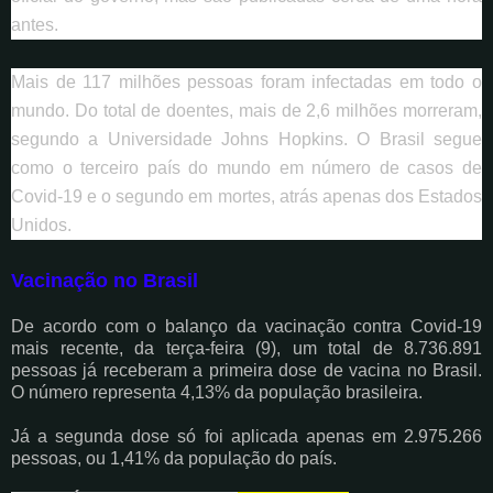
antes.
Mais de 117 milhões pessoas foram infectadas em todo o
mundo. Do total de doentes, mais de 2,6 milhões morreram,
segundo a Universidade Johns Hopkins. O Brasil segue
como o terceiro país do mundo em número de casos de
Covid-19 e o segundo em mortes, atrás apenas dos Estados
Unidos.
Vacinação no Brasil
De acordo com o balanço da vacinação contra Covid-19
mais recente, da terça-feira (9), um total de 8.736.891
pessoas já receberam a primeira dose de vacina no Brasil.
O número representa 4,13% da população brasileira.
Já a segunda dose só foi aplicada apenas em 2.975.266
pessoas, ou 1,41% da população do país.