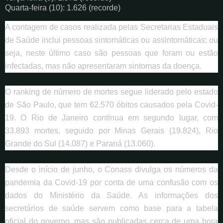
Quarta-feira (10): 1.626 (recorde)
A contagem de casos realizada pelas Secretarias Estaduais
de Saúde inclui pessoas sintomáticas ou assintomáticas; ou
seja, neste último caso são pessoas que foram ou estão
infectadas, mas não apresentaram sintomas da doença.
O ranking de número de mortes segue liderado pelo estado
de São Paulo, que tem 62.570 óbitos causados pela Covid-
19. O Rio de Janeiro continua em segundo lugar, com
33.893 mortes, seguido por Minas Gerais (19.824), Rio
Grande do Sul (14.087) e Paraná (13.060).
Desde o início de junho, o Conass divulga os números da
pandemia da Covid-19 por conta de uma confusão com os
dados do Ministério da Saúde. As informações dos
secretários de saúde servem como base para a tabela
oficial do governo, mas são publicadas cerca de uma hora