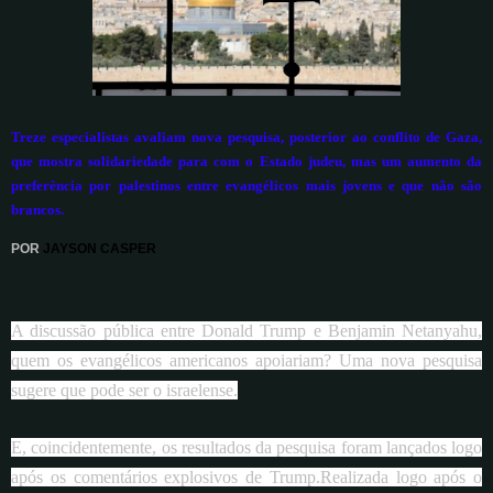
Treze especialistas avaliam nova pesquisa, posterior ao conflito de Gaza,
que mostra solidariedade para com o Estado judeu, mas um aumento da
preferência por palestinos entre evangélicos mais jovens e que não são
brancos.
POR
JAYSON CASPER
A discussão pública entre Donald Trump e Benjamin Netanyahu,
quem os evangélicos americanos apoiariam? Uma nova pesquisa
sugere que pode ser o israelense.
E, coincidentemente, os resultados da pesquisa foram lançados logo
após os comentários explosivos de Trump.Realizada logo após o