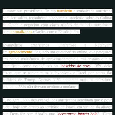
Durante sua presidência, Trump
transferiu
a embaixada americana
para Jerusalém, reconheceu a soberania israelense sobre as Colinas
de Golan e negociou com cinco nações de maioria muçulmana
para
normalizar as
relações com o Estado judeu.
Evangélicos americanos juntaram-se a Netanyahu
em
agradecimento
. Segundo um questionário online, que pesquisou
um painel multiétnico de aproximadamente 1 mil cristãos que se
identificam como evangélicos ou "
nascidos de novo
", 35% deles
dizem que se tornaram mais favoráveis a Israel por causa das
políticas de Trump. Apenas 11% apoiaram mais os palestinos,
enquanto 53% não tiveram nenhuma mudança.
E, no geral, 68% dos evangélicos americanos acreditam que o povo
judeu hoje tem direito ao território de Israel, em virtude da aliança
que Deus fez com Abraão, que "
permanece intacta hoje
". (Cerca