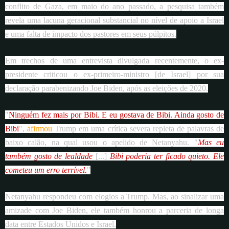
conflito de Gaza, em maio do ano passado, a pesquisa também
revela uma lacuna geracional substancial no nível de apoio a Israel
e uma falta de impacto dos pastores em seus púlpitos.
Em trechos de uma entrevista divulgada recentemente, o ex-
presidente criticou o ex-primeiro-ministro [de Israel] por sua
declaração parabenizando Joe Biden, após as eleições de 2020.
"
Ninguém fez mais por Bibi. E eu gostava de Bibi. Ainda gosto de
Bibi
",
afirmou
Trump em uma crítica severa repleta de palavras de
baixo calão, na qual usou o apelido de Netanyahu. "
Mas eu
também gosto de lealdade
[...]
Bibi poderia ter ficado quieto. Ele
cometeu um erro terrível.
"
Netanyahu respondeu com elogios a Trump. Mas, ao sinalizar uma
amizade com Joe Biden, ele também honrou a parceria de longa
data entre Estados Unidos e Israel.