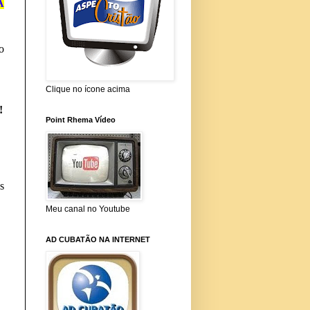
A
o
Clique no ícone acima
!
Point Rhema Vídeo
s
Meu canal no Youtube
AD CUBATÃO NA INTERNET