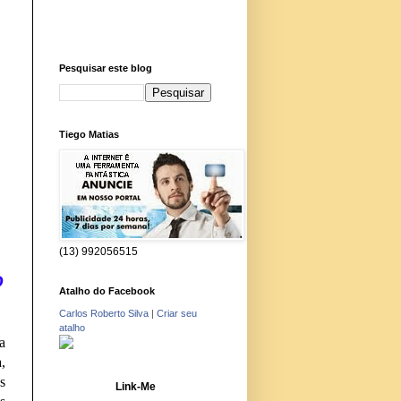
Pesquisar este blog
Tiego Matias
(13) 992056515
D
Atalho do Facebook
Carlos Roberto Silva
|
Criar seu
atalho
a
,
s
Link-Me