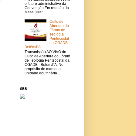
o futuro administrativo da
Convenção Em reunião da
Mesa Diret...
Culto de
Abertura do
Fórum de
Teologia
Pentecostal
da CGADB -
Belém/PA
Transmissão AO VIVO do
Culto de Abertura do Fórum
de Teologia Pentecostal da
CGADB - Belém/PA. No
propósito de manter a
unidade doutrinária ...
SBB