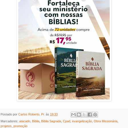
Postado por
Carlos Roberto, Pr.
às
19:33
Marcadores:
atacado
,
Bíblia
,
Bíblia Sagrada
,
Cpad
,
evangelização
,
Obra Missionária
,
projetos
,
promoção