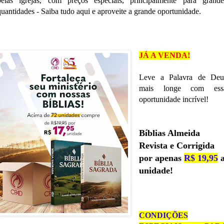
pelas igrejas, com preços especiais, principalmente para grande
quantidades - Saiba tudo aqui e aproveite a grande oportunidade.
JÁ A VENDA!
Leve a Palavra de Deu
mais longe com ess
oportunidade incrível!
Bíblias Almeida
Revista e Corrigida
por apenas
R$ 19,95
unidade!
CONDIÇÕES