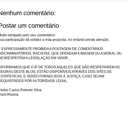
Nenhum comentário:
Postar um comentário
uito obrigado pelo seu comentário!
ua participação dá solidez a esta proposta, no entanto preste atenção:
É EXPRESSAMENTE PROIBIDA A POSTAGEM DE COMENTÁRIOS
DISCRIMINATÓRIOS, RACISTAS, QUE OFENDAM A IMAGEM OU A MORAL OU
DESRESPEITEM A LEGISLAÇÃO EM VIGOR.
INFORMAMOS QUE O IP DE TODOS AQUELES QUE NÃO RESPEITAREM AS
REGRAS DESTE BLOG, ESTÃO DISPONÍVEIS ATRAVÉS DOS SITES DE
ESTATÍSTICAS, E SERÃO FORNECIDOS À JUSTIÇA, CASO SEJAM
REQUISITADOS POR AUTORIDADE LEGAL.
astor Carlos Roberto Silva
Point Rhema