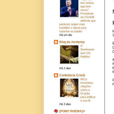
tem artista,
aqui tem
servo”:
Presidente
da CGADB
defende que
pastores sejam mais
humildes e alerta para
M
soberba no púlpito
Há um dia
S
Blog do Jordanny
O
Sentimento
que Lhe
Habitou
Há 2 dias
Confeitaria Cristã
Mil (e
P
trezentas)
citações
sobre a
Oração
para edificar
a sua fé
Há 3 dias
[POINT RHEMA]®