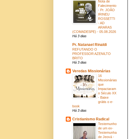
Nota de
Falecimento
- Pr. JOÃO
IRINEU
ROSSETTI
- AD
ARARAS
(COMADESPE) - 05.08.2026
Há 3 dias
Pr. Natanael Rinaldi
REFUTANDO O
PROFESSOR AZENILTO
BRITO
Há 3 dias
Veredas Missionárias
16
Missionárias
que
Impactaram
o Século XX
- Baixe
grátis o e-
book
Há 3 dias
Cristianismo Radical
Testemunho
de um ex-
Testemunha
de Jeová -