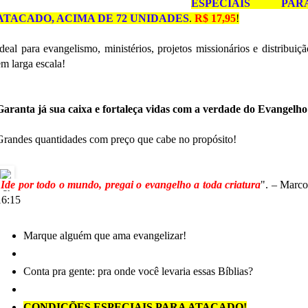
ESPECIAIS PAR
ATACADO, ACIMA DE 72 UNIDADES
.
R$ 17,95
!
Ideal para evangelismo, ministérios, projetos missionários e distribuiçã
em larga escala!
Garanta já sua caixa e fortaleça vidas com a verdade do Evangelho
Grandes quantidades com preço que cabe no propósito!
"
Ide por todo o mundo, pregai o evangelho a toda criatura
". – Marco
16:15
Marque alguém que ama evangelizar!
Conta pra gente: pra onde você levaria essas Bíblias?
CONDIÇÕES ESPECIAIS PARA ATACADO!