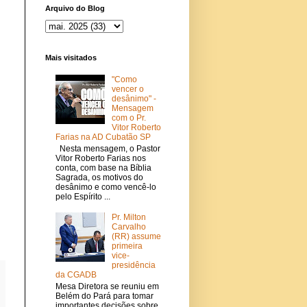
Arquivo do Blog
Mais visitados
"Como
vencer o
desânimo" -
Mensagem
com o Pr.
Vitor Roberto
Farias na AD Cubatão SP
Nesta mensagem, o Pastor
Vitor Roberto Farias nos
conta, com base na Bíblia
Sagrada, os motivos do
desânimo e como vencê-lo
pelo Espírito ...
Pr. Milton
Carvalho
(RR) assume
primeira
vice-
presidência
da CGADB
Mesa Diretora se reuniu em
Belém do Pará para tomar
importantes decisões sobre