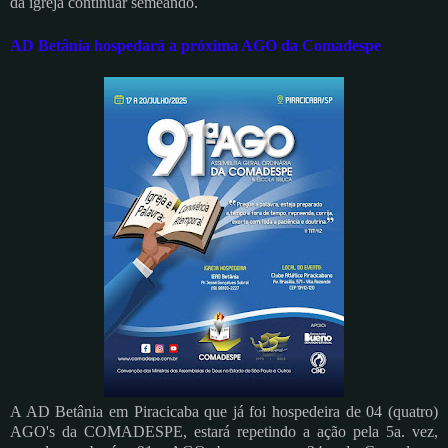
da igreja continuar semeando.
AD Betânia hospedará a próxima AGO da Comadespe
A AD Betânia em Piracicaba que já foi hospedeira de 04 (quatro)
AGO's da COMADESPE, estará repetindo a ação pela 5a. vez,