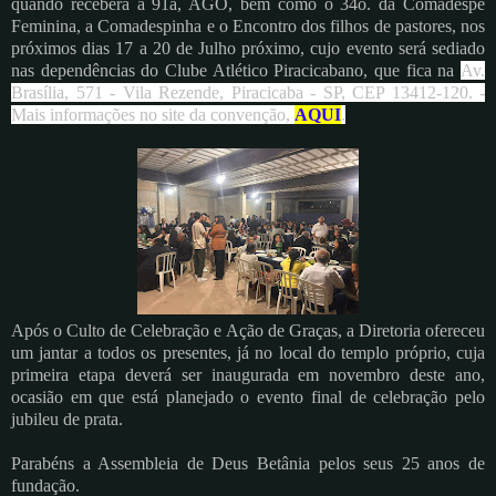
quando receberá a 91a, AGO, bem como o 34o. da Comadespe
Feminina, a Comadespinha e o Encontro dos filhos de pastores, nos
próximos dias 17 a 20 de Julho próximo, cujo evento será sediado
nas dependências do Clube Atlético Piracicabano, que fica na
Av.
Brasília, 571 - Vila Rezende, Piracicaba - SP, CEP 13412-120. -
Mais informações no site da convenção,
AQUI
.
Após o Culto de Celebração e Ação de Graças, a Diretoria ofereceu
um jantar a todos os presentes, já no local do templo próprio, cuja
primeira etapa deverá ser inaugurada em novembro deste ano,
ocasião em que está planejado o evento final de celebração pelo
jubileu de prata.
Parabéns a Assembleia de Deus Betânia pelos seus 25 anos de
fundação.