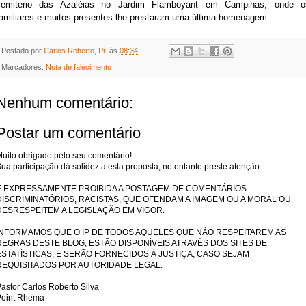
cemitério das Azaléias no Jardim Flamboyant em Campinas, onde o
familiares e muitos presentes lhe prestaram uma última homenagem.
Postado por
Carlos Roberto, Pr.
às
08:34
Marcadores:
Nota de falecimento
Nenhum comentário:
Postar um comentário
uito obrigado pelo seu comentário!
ua participação dá solidez a esta proposta, no entanto preste atenção:
É EXPRESSAMENTE PROIBIDA A POSTAGEM DE COMENTÁRIOS
DISCRIMINATÓRIOS, RACISTAS, QUE OFENDAM A IMAGEM OU A MORAL OU
DESRESPEITEM A LEGISLAÇÃO EM VIGOR.
INFORMAMOS QUE O IP DE TODOS AQUELES QUE NÃO RESPEITAREM AS
REGRAS DESTE BLOG, ESTÃO DISPONÍVEIS ATRAVÉS DOS SITES DE
ESTATÍSTICAS, E SERÃO FORNECIDOS À JUSTIÇA, CASO SEJAM
REQUISITADOS POR AUTORIDADE LEGAL.
astor Carlos Roberto Silva
Point Rhema