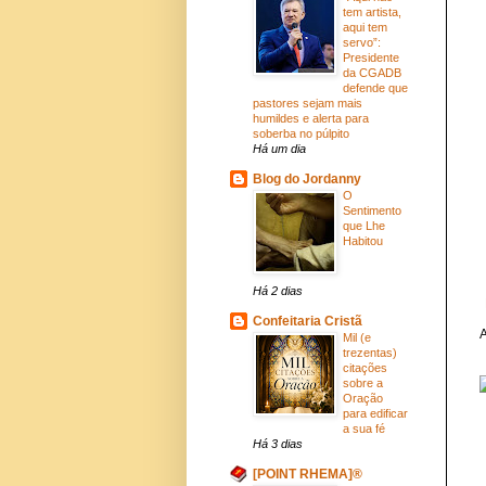
tem artista,
aqui tem
servo”:
Presidente
da CGADB
defende que
pastores sejam mais
humildes e alerta para
soberba no púlpito
Há um dia
Blog do Jordanny
O
Sentimento
que Lhe
Habitou
Há 2 dias
Confeitaria Cristã
A
Mil (e
trezentas)
citações
sobre a
Oração
para edificar
a sua fé
Há 3 dias
[POINT RHEMA]®