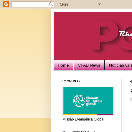
Home
CPAD News
Notícias Cri
Portal MEG
q
Missão Evangélica Global