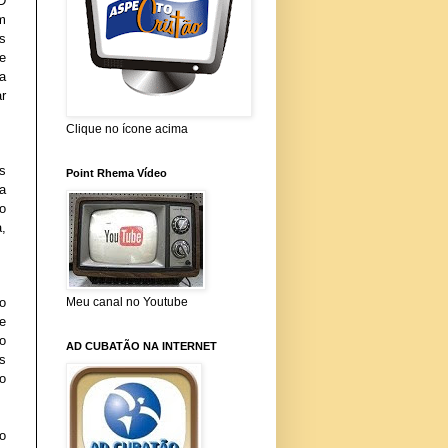
D
m
s
e
ca
r
Clique no ícone acima
s
Point Rhema Vídeo
sa
o
,
Meu canal no Youtube
Ao
e
o
AD CUBATÃO NA INTERNET
s
o
o