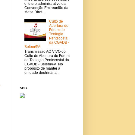
o futuro administrativo da
Convenção Em reunião da
Mesa Diret...
Culto de
Abertura do
Fórum de
Teologia
Pentecostal
da CGADB -
Belém/PA
Transmissão AO VIVO do
Culto de Abertura do Fórum
de Teologia Pentecostal da
CGADB - Belém/PA. No
propósito de manter a
unidade doutrinária ...
a
SBB