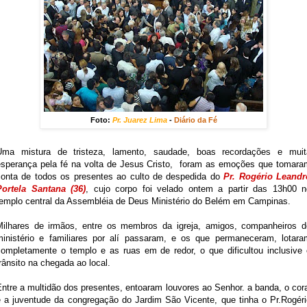
Foto:
Pr. Juarez Lima
-
Diário da Fé
Uma mistura de tristeza, lamento, saudade, boas recordações e muit
esperança pela fé na volta de Jesus Cristo, foram as emoções que tomara
conta de todos os presentes ao culto de despedida do
Pr. Rogério Leandr
Portela Santana (36)
, cujo corpo foi velado ontem a partir das 13h00 n
templo central da Assembléia de Deus Ministério do Belém em Campinas.
Milhares de irmãos, entre os membros da igreja, amigos, companheiros d
ministério e familiares por alí passaram, e os que permaneceram, lotara
completamente o templo e as ruas em de redor, o que dificultou inclusive 
rânsito na chegada ao local.
ntre a multidão dos presentes, entoaram louvores ao Senhor. a banda, o cor
e a juventude da congregação do Jardim São Vicente, que tinha o Pr.Rogéri