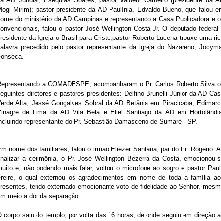
da AD Jundiai, Esequias Soares; pastor Valdeni Carneiro (presidente da A
Mogi Mirim); pastor presidente da AD Paulínia, Edvaldo Bueno, que falou e
nome do ministério da AD Campinas e representando a Casa Publicadora e o
convencionais, falou o pastor José Wellington Costa Jr. O deputado federal 
residente da Igreja o Brasil para Cristo,pastor Roberto Lucena trouxe uma ri
palavra precedido pelo pastor representante da igreja do Nazareno, Jocyma
Fonseca.
Representando a COMADESPE, acompanharam o Pr. Carlos Roberto Silva o
eguintes diretores e pastores presidentes: Delfino Brunelli Júnior da AD Ca
Verde Alta, Jessé Gonçalves Sobral da AD Betânia em Piracicaba, Edimarc
Vinagre de Lima da AD Vila Bela e
Eliel Santiago da AD em Hortolândia
incluindo representante do Pr. Sebastião Damasceno de Sumaré - SP.
m nome dos familiares, falou o irmão Eliezer Santana, pai do Pr. Rogério. 
finalizar a cerimônia, o Pr. José Wellington Bezerra da Costa, emocionou-s
muito e, não podendo mais falar, voltou o microfone ao sogro e pastor Paul
Freire, o qual externou os agradecimentos em nome de toda a família ao
presentes, tendo externado emocionante voto de fidelidade ao Senhor, mesm
em meio a dor da separação.
O corpo saiu do templo, por volta das 16 horas, de onde seguiu em direção a