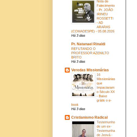
Nota de
Falecimento
- Pr. JOÃO
IRINEU
ROSSETTI
- AD
ARARAS
(COMADESPE) - 05.08.2026
Há 3 dias
Pr. Natanael Rinaldi
REFUTANDO O
PROFESSOR AZENILTO
BRITO
Há 3 dias
Veredas Missionárias
16
Missionárias
que
Impactaram
o Século XX
- Baixe
grátis o e-
book
Há 3 dias
Cristianismo Radical
Testemunho
de um ex-
Testemunha
de Jeová -