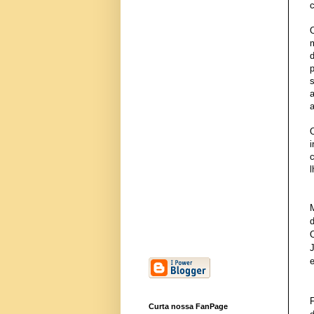
c
O
d
e
Curta nossa FanPage