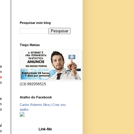
Pesquisar este blog
Tiego Matias
a
m
o
o
(13) 992056515
Atalho do Facebook
e
m
Carlos Roberto Silva
|
Criar seu
o
atalho
al
Link-Me
o