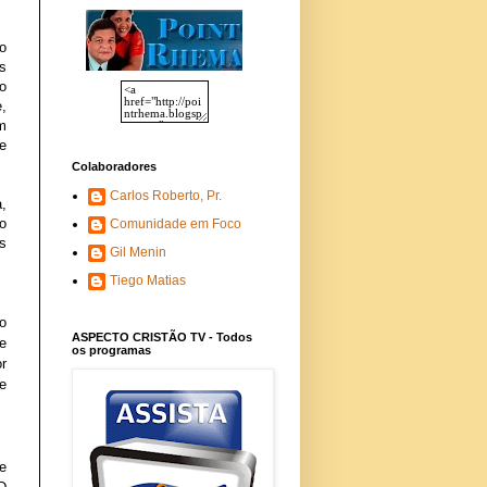
do
s
do
,
m
e
Colaboradores
Carlos Roberto, Pr.
,
o
Comunidade em Foco
s
Gil Menin
Tiego Matias
o
ASPECTO CRISTÃO TV - Todos
e
os programas
r
e
e