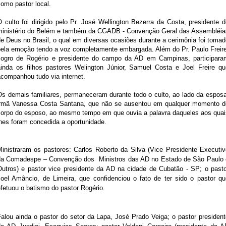
omo pastor local.
 culto foi dirigido pelo Pr. José Wellington Bezerra da Costa, presidente 
ministério do Belém e também da CGADB - Convenção Geral das Assembléia
e Deus no Brasil, o qual em diversas ocasiões durante a cerimônia foi toma
pela emoção tendo a voz completamente embargada. Além do Pr. Paulo Freire
sogro de Rogério e presidente do campo da AD em Campinas, participara
ainda os filhos pastores Welington Júnior, Samuel Costa e Joel Freire qu
acompanhou tudo via internet.
Os demais familiares, permaneceram durante todo o culto, ao lado da esposa
irmã Vanessa Costa Santana, que não se ausentou em qualquer momento d
corpo do esposo, ao mesmo tempo em que ouvia a palavra daqueles aos quai
lhes foram concedida a oportunidade.
Ministraram os pastores: Carlos Roberto da Silva (Vice Presidente Executiv
da Comadespe – Convenção dos Ministros das AD no Estado de São Paulo 
Outros) e pastor vice presidente da AD na cidade de Cubatão - SP; o pasto
Joel Amâncio, de Limeira, que confidenciou o fato de ter sido o pastor qu
fetuou o batismo do pastor Rogério.
Falou ainda o pastor do setor da Lapa, José Prado Veiga; o pastor president