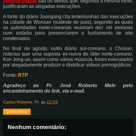
possuir bíblias
são os delitos que, segundo a mesma fonte,
justificaram as alegadas execuções.
A fonte do diário Joongang cita testemunhas das execuções
na cidade de Wonsan (sudeste do país), segundo as quais
as autoridades norte-coreanas reuniram dez mil pessoas
num estádio para presenciarem o fuzilamento de oito
condenados.
No final de agosto, outro diário sul-coreano, o Chosun,
noticiou que uma suposta ex-noiva do líder norte-coreano,
Kim Jong-un, assim como vários músicos, foram executados
por alegadamente produzir e distribuir vídeos pornográficos.
Fonte:
RTP
Agradeço ao Pr. José Roberto Melo pelo
encaminhamento do link, via e-mail.
Carlos Roberto, Pr.
às
12:03
Compartilhar
Nenhum comentário: