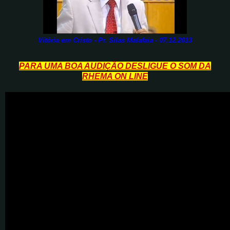
Vitória em Cristo - Pr. Silas Malafaia - 07.12.2013
PARA UMA BOA AUDIÇÃO DESLIGUE O SOM DA
RHEMA ON LINE