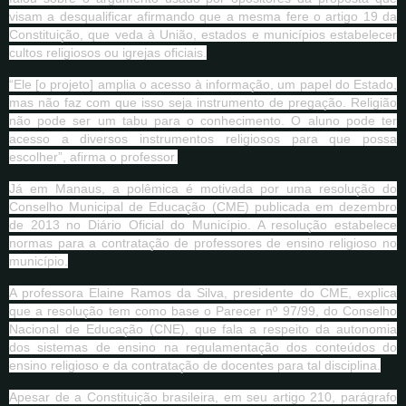
visam a desqualificar afirmando que a mesma fere o artigo 19 da
Constituição, que veda à União, estados e municípios estabelecer
cultos religiosos ou igrejas oficiais.
“Ele [o projeto] amplia o acesso à informação, um papel do Estado,
mas não faz com que isso seja instrumento de pregação. Religião
não pode ser um tabu para o conhecimento. O aluno pode ter
acesso a diversos instrumentos religiosos para que possa
escolher”, afirma o professor.
Já em Manaus, a polêmica é motivada por uma resolução do
Conselho Municipal de Educação (CME) publicada em dezembro
de 2013 no Diário Oficial do Município. A resolução estabelece
normas para a contratação de professores de ensino religioso no
município.
A professora Elaine Ramos da Silva, presidente do CME, explica
que a resolução tem como base o Parecer nº 97/99, do Conselho
Nacional de Educação (CNE), que fala a respeito da autonomia
dos sistemas de ensino na regulamentação dos conteúdos do
ensino religioso e da contratação de docentes para tal disciplina.
Apesar de a Constituição brasileira, em seu artigo 210, parágrafo