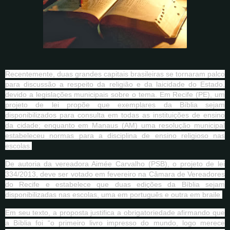
Recentemente, duas grandes capitais brasileiras se tornaram palco
para discussão a respeito da religião e da laicidade do Estado,
devido a legislações municipais sobre o tema. Em Recife (PE), um
projeto de lei propõe que exemplares da Bíblia sejam
disponibilizados para consulta em todas as instituições de ensino
da cidade; enquanto em Manaus (AM) uma resolução municipal
estabeleceu normas para a disciplina de ensino religioso nas
escolas.
De autoria da vereadora Aimée Carvalho (PSB), o projeto de lei
334/2013, deve ser votado em fevereiro na Câmara de Vereadores
do Recife e estabelece que duas edições da Bíblia sejam
disponibilizadas nas escolas, uma em português e outra em braile.
Em seu texto, a proposta justifica a obrigatoriedade afirmando que
a Bíblia foi “o primeiro livro impresso do mundo, logo merece