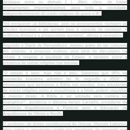
destaque entre os demais (…). Além, claro, de trazer
ensinamentos importantíssimos para toda a sociedade,
independentemente do credo religioso de quem a lê”.
“Irá enriquecer as bibliotecas, pois os ensinamentos norteiam as
atitudes humanas e até servem para a consulta de cientistas. A
violência diminui e a prosperidade aumenta”, afirma a vereadora.
Segundo o Diário de Pernambuco, mesmo antes de ser colocada
em votação, a proposta motivou uma série de discussões na
cidade a respeito à laicidade de Estado, e também sobre a
presença de outras religiões nas escolas.
“O estado é laico, mas não é ateu. Sabemos que 98% da
população brasileira admitem ter fé, segundo o IBGE. É
interessante que tenhamos a Bíblia nas escolas, mas estudantes
de outras religiões como a muçulmana e a hindu podem requisitar
o mesmo direito. A Bíblia a ser adotada será católica ou
evangélica?”, ponderou o diácono Aerton Carvalho, presidente da
Comissão Arquidiocesana e Pastoral para a Educação da
Arquidiocese de Olinda e Recife.
O professor de direito constitucional da Unicap, Marcelo Labanca,
falou sobre o argumento usado por opositores da proposta que