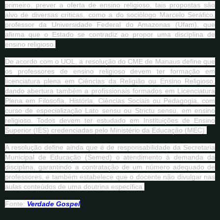
primeiro, prever a oferta de ensino religioso, tais propostas são
alvo de diversas críticas, como a do sociólogo Marcelo Seráfico,
professor da Universidade Federal do Amazonas (Ufam), que
afirma que o Estado se contradiz ao propor uma disciplina de
ensino religioso.
De acordo com o UOL, a resolução do CME de Manaus define que
os professores de ensino religioso devem ter formação em
licenciatura plena em Ciências da Religião ou Ensino Religioso,
dando abertura também a profissionais formados em Licenciatura
Plena em Filosofia, História, Ciências Sociais ou Pedagogia, com
curso de especialização Lato sensu ou Strictu sensu, em ensino
religioso. Todos devem ter estudado em Instituições de Ensino
Superior (IES) credenciadas pelo Ministério da Educação (MEC).
A resolução define ainda que é de responsabilidade da Secretaria
Municipal de Educação (Semed) o atendimento à demanda da
disciplina, garantindo a contratação de um número adequado de
professores, e também estabelece que o docente não divulgar nas
aulas conteúdos de uma doutrina específica.
Fonte:
Verdade Gospel