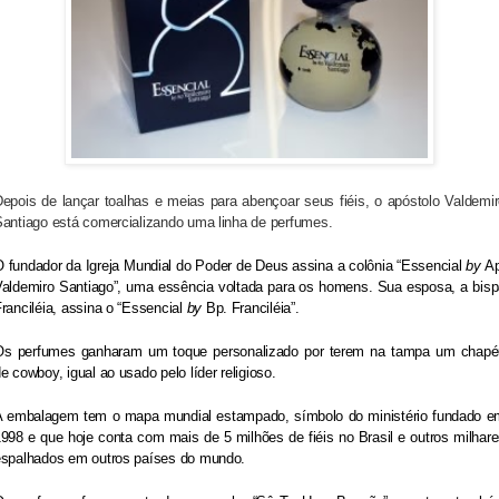
epois de lançar toalhas e meias para abençoar seus fiéis, o apóstolo Valdemi
antiago está comercializando uma linha de perfumes.
 fundador da Igreja Mundial do Poder de Deus assina a colônia “Essencial
by
Ap
aldemiro Santiago”, uma essência voltada para os homens. Sua esposa, a bis
ranciléia, assina o “Essencial
by
Bp. Franciléia”.
Os perfumes ganharam um toque personalizado por terem na tampa um chapé
e cowboy, igual ao usado pelo líder religioso.
A embalagem tem o mapa mundial estampado, símbolo do ministério fundado e
998 e que hoje conta com mais de 5 milhões de fiéis no Brasil e outros milhar
espalhados em outros países do mundo.