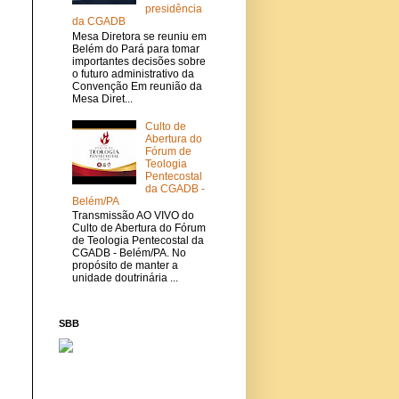
presidência
da CGADB
Mesa Diretora se reuniu em
Belém do Pará para tomar
importantes decisões sobre
o futuro administrativo da
Convenção Em reunião da
Mesa Diret...
Culto de
Abertura do
Fórum de
Teologia
Pentecostal
da CGADB -
Belém/PA
Transmissão AO VIVO do
Culto de Abertura do Fórum
de Teologia Pentecostal da
CGADB - Belém/PA. No
propósito de manter a
unidade doutrinária ...
SBB