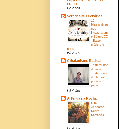
BRITO
Há 2 dias
Veredas Missionárias
16
Missionárias
que
Impactaram
o Século XX
- Baixe
grátis o e-
book
Há 2 dias
Cristianismo Radical
Testemunho
de um ex-
Testemunha
de Jeová -
primeira
parte
Há 4 dias
A Tenda na Rocha
Oito
Aspectos
Sobre
Salvação
Há 4 dias