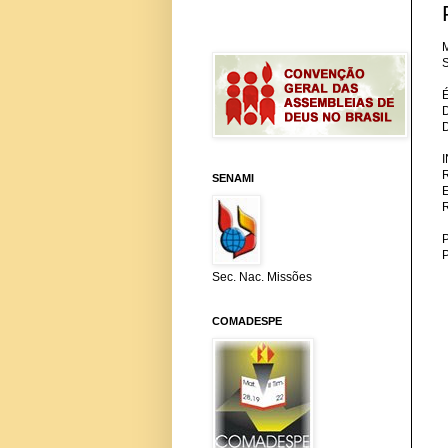
M
S
SENAMI
P
Sec. Nac. Missões
COMADESPE