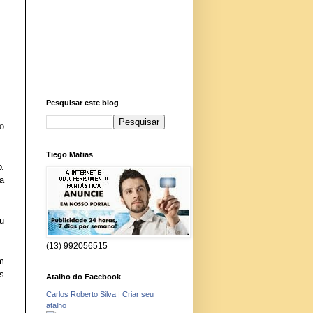
Pesquisar este blog
ro
Tiego Matias
.
pa
u
(13) 992056515
m
es
Atalho do Facebook
Carlos Roberto Silva
|
Criar seu
atalho