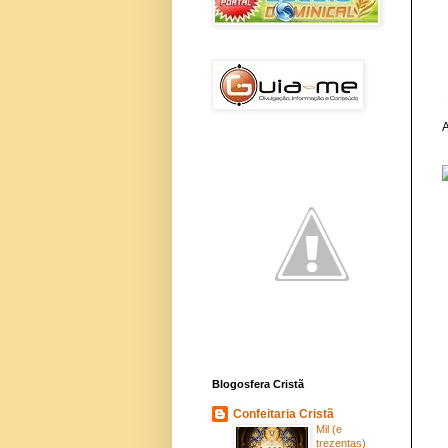
A
Blogosfera Cristã
Confeitaria Cristã
Mil (e
trezentas)