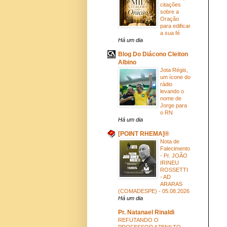
citações
sobre a
Oração
para edificar
a sua fé
Há um dia
Blog Do Diácono Cleiton
Albino
Jota Régis,
um ícone do
rádio
levando o
nome de
Jorge para
o RN
Há um dia
[POINT RHEMA]®
Nota de
Falecimento
- Pr. JOÃO
IRINEU
ROSSETTI
- AD
ARARAS
(COMADESPE) - 05.08.2026
Há um dia
Pr. Natanael Rinaldi
REFUTANDO O
PROFESSOR AZENILTO