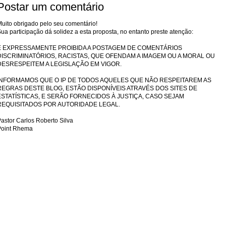
Postar um comentário
uito obrigado pelo seu comentário!
ua participação dá solidez a esta proposta, no entanto preste atenção:
É EXPRESSAMENTE PROIBIDA A POSTAGEM DE COMENTÁRIOS
DISCRIMINATÓRIOS, RACISTAS, QUE OFENDAM A IMAGEM OU A MORAL OU
DESRESPEITEM A LEGISLAÇÃO EM VIGOR.
INFORMAMOS QUE O IP DE TODOS AQUELES QUE NÃO RESPEITAREM AS
REGRAS DESTE BLOG, ESTÃO DISPONÍVEIS ATRAVÉS DOS SITES DE
ESTATÍSTICAS, E SERÃO FORNECIDOS À JUSTIÇA, CASO SEJAM
REQUISITADOS POR AUTORIDADE LEGAL.
astor Carlos Roberto Silva
Point Rhema