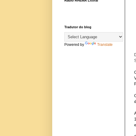
Rádio RHEMA Litoral
Tradutor do blog
Powered by
Translate
D
S
O
V
F
d
1