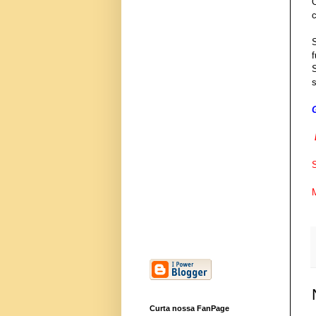
c
s
M
Curta nossa FanPage