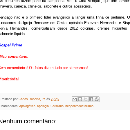
Os perfumes fazem parte da campanha “Sê Tu Uma Benção”, que tem també
haveiro, caneca, chinelos, sabonete e outros acessórios.
Santiago não é o primeiro líder evangélico a lançar uma linha de perfume. O
fundadores da Igreja Renascer em Cristo, apóstolo Estevam Hernandes e Bisp
Sonia Hernandes, comercializam desde 2012 colônias, cremes hidrantes 
abonete líquido.
Gospel Prime
Meu comentário:
Sem comentários! Os fatos dizem tudo por si mesmos!
isericórdia!
Postado por
Carlos Roberto, Pr.
às
22:25
Marcadores:
Apologética
,
Apologia
,
Cotidiano
,
neopentecostalismo
Nenhum comentário: