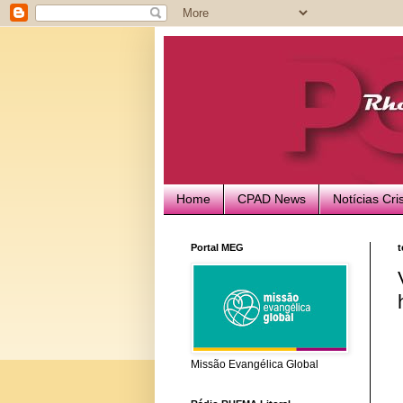
Home
CPAD News
Notícias Cri
Portal MEG
t
Missão Evangélica Global