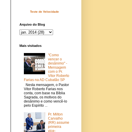
Teste de Velocidade
Arquivo do Blog
a
Mais visitados
"Como
vencer o
desânimo" -
Mensagem
com o Pr.
Vitor Roberto
Farias na AD Cubatão SP
Nesta mensagem, o Pastor
Vitor Roberto Farias nos
conta, com base na Bíblia
Sagrada, os motivos do
desânimo e como vencê-lo
pelo Espírito ...
Pr. Milton
Carvalho
(RR) assume
primeira
vice-