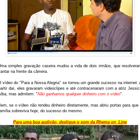
Uma simples gravação caseira mudou a vida de dois irmãos, que resolvera
antar na frente da câmera.
O vídeo do "Para a Nossa Alegria" se tornou um grande sucesso na internet. 
artir daí, eles gravaram videoclipes e até contracenaram com a atriz Jessi
Alba, mas admitem: "
Não ganhamos qualquer dinheiro com o vídeo
".
Bem, se o vídeo não rendeu dinheiro diretamente, mas abriu portas para que 
família sobreviva hoje, do sucesso do mesmo.
Para uma boa audição, desligue o som da Rhema on Line