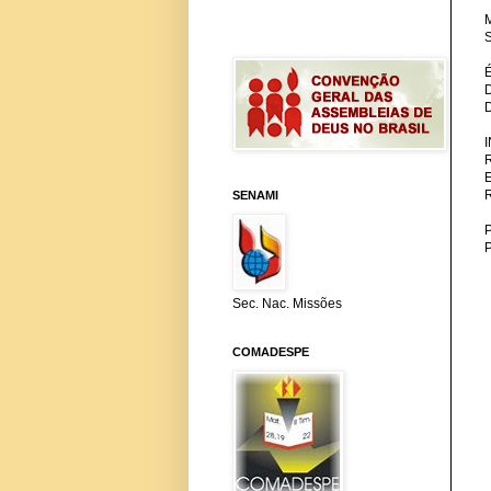
M
S
SENAMI
P
Sec. Nac. Missões
COMADESPE