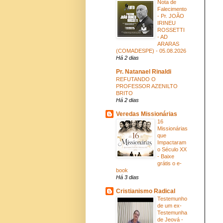
Nota de
Falecimento
- Pr. JOÃO
IRINEU
ROSSETTI
- AD
ARARAS
(COMADESPE) - 05.08.2026
Há 2 dias
Pr. Natanael Rinaldi
REFUTANDO O
PROFESSOR AZENILTO
BRITO
Há 2 dias
Veredas Missionárias
16
Missionárias
que
Impactaram
o Século XX
- Baixe
grátis o e-
book
Há 3 dias
Cristianismo Radical
Testemunho
de um ex-
Testemunha
de Jeová -