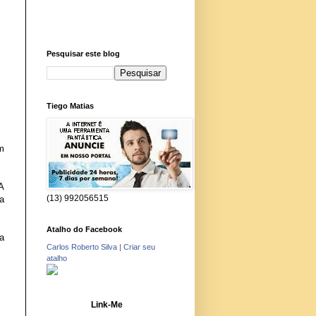
Pesquisar este blog
Tiego Matias
m
A
(13) 992056515
ca
Atalho do Facebook
a
Carlos Roberto Silva
|
Criar seu
atalho
Link-Me