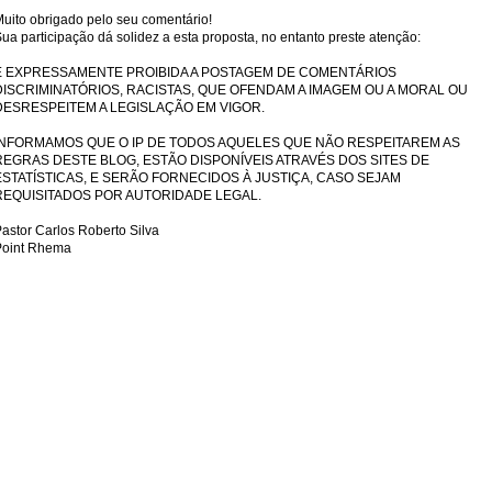
uito obrigado pelo seu comentário!
ua participação dá solidez a esta proposta, no entanto preste atenção:
É EXPRESSAMENTE PROIBIDA A POSTAGEM DE COMENTÁRIOS
DISCRIMINATÓRIOS, RACISTAS, QUE OFENDAM A IMAGEM OU A MORAL OU
DESRESPEITEM A LEGISLAÇÃO EM VIGOR.
INFORMAMOS QUE O IP DE TODOS AQUELES QUE NÃO RESPEITAREM AS
REGRAS DESTE BLOG, ESTÃO DISPONÍVEIS ATRAVÉS DOS SITES DE
ESTATÍSTICAS, E SERÃO FORNECIDOS À JUSTIÇA, CASO SEJAM
REQUISITADOS POR AUTORIDADE LEGAL.
astor Carlos Roberto Silva
Point Rhema