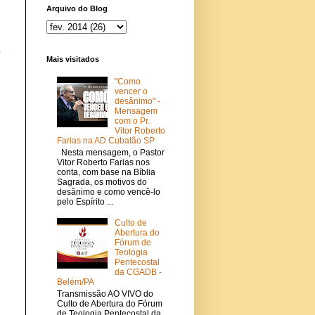
Arquivo do Blog
a
Mais visitados
"Como
vencer o
desânimo" -
Mensagem
com o Pr.
Vitor Roberto
Farias na AD Cubatão SP
Nesta mensagem, o Pastor
Vitor Roberto Farias nos
conta, com base na Bíblia
Sagrada, os motivos do
desânimo e como vencê-lo
pelo Espírito ...
Culto de
Abertura do
Fórum de
Teologia
Pentecostal
da CGADB -
Belém/PA
Transmissão AO VIVO do
Culto de Abertura do Fórum
de Teologia Pentecostal da