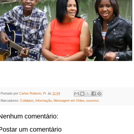
Postado por
Carlos Roberto, Pr.
às
11:04
Marcadores:
Cotidiano
,
Informação
,
Mensagem em Vídeo
,
sucesso
Nenhum comentário:
Postar um comentário