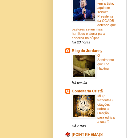
tem artista,
aqui tem
servo”:
Presidente
da CGADB
defende que
pastores sejam mais
humildes e alerta para
soberba no púlpito
Há 23 horas
Blog do Jordanny
O
Sentimento
que Lhe
Habitou
Há um dia
Confeitaria Cristã
Mil (e
trezentas)
citações
sobre a
Oração
para edificar
a sua fé
Há 2 dias
[POINT RHEMA]®