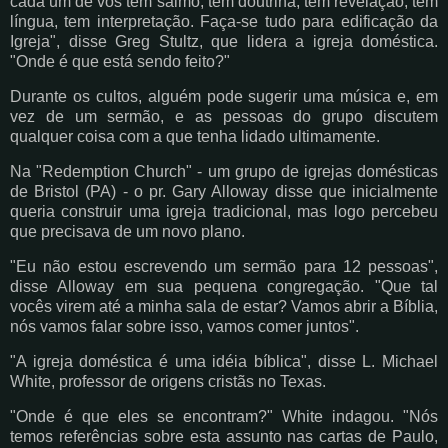
cada um de vós tem salmo, tem doutrina, tem revelação, tem
língua, tem interpretação. Faça-se tudo para edificação da
Igreja", disse Greg Stultz, que lidera a igreja doméstica.
"Onde é que está sendo feito?"
Durante os cultos, alguém pode sugerir uma música e, em
vez de um sermão, e as pessoas do grupo discutem
qualquer coisa com a que tenha lidado ultimamente.
Na "Redemption Church" - um grupo de igrejas domésticas
de Bristol (PA) - o pr. Gary Alloway disse que inicialmente
queria construir uma igreja tradicional, mas logo percebeu
que precisava de um novo plano.
"Eu não estou escrevendo um sermão para 12 pessoas",
disse Alloway em sua pequena congregação. "Que tal
vocês virem até a minha sala de estar? Vamos abrir a Bíblia,
nós vamos falar sobre isso, vamos comer juntos".
"A igreja doméstica é uma idéia bíblica", disse L. Michael
White, professor de origens cristãs no Texas.
"Onde é que eles se encontram?" White indagou. "Nós
temos referências sobre esta assunto nas cartas de Paulo,