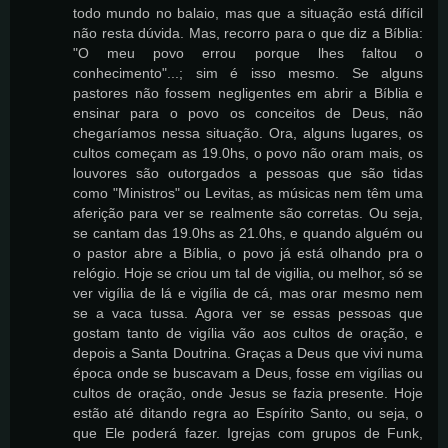
todo mundo no balaio, mas que a situação está difícil
não resta dúvida. Mas, recorro para o que diz a Bíblia:
"O meu povo errou porque lhes faltou o
conhecimento"...; sim é isso mesmo. Se alguns
pastores não fossem negligentes em abrir a Bíblia e
ensinar para o povo os conceitos de Deus, não
chegaríamos nessa situação. Ora, alguns lugares, os
cultos começam as 19.0hs, o povo não oram mais, os
louvores são outorgados a pessoas que são tidas
como "Ministros" ou Levitas, as músicas nem têm uma
aferição para ver se realmente são corretas. Ou seja,
se cantam das 19.0hs as 21.0hs, e quando alguém ou
o pastor abre a Bíblia, o povo já está olhando pra o
relógio. Hoje se criou um tal de vigilia, ou melhor, só se
ver vigília de lá e vigília de cá, mas orar mesmo nem
se a vaca tussa. Agora ver se essas pessoas que
gostam tanto de vigília vão aos cultos de oração, e
depois a Santa Doutrina. Graças a Deus que vivi numa
época onde se buscavam a Deus, fosse em vigílias ou
cultos de oração, onde Jesus se fazia presente. Hoje
estão até ditando regra ao Espírito Santo, ou seja, o
que Ele poderá fazer. Igrejas com grupos de Funk,