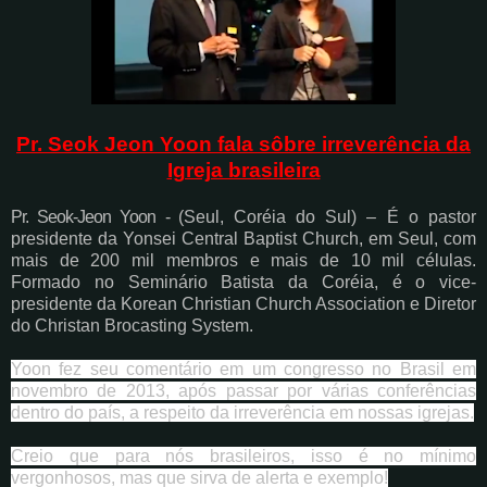
Pr. Seok Jeon Yoon fala sôbre irreverência da
Igreja brasileira
Pr. Seok-Jeon Yoon -
(Seul, Coréia do Sul) – É o pastor
presidente da Yonsei Central Baptist Church, em Seul, com
mais de 200 mil membros e mais de 10 mil células.
Formado no Seminário Batista da Coréia, é o vice-
presidente da Korean Christian Church Association e Diretor
do Christan Brocasting System.
Yoon fez seu comentário em um congresso no Brasil em
novembro de 2013, a
pós passar por várias conferências
dentro do país, a respeito da irreverência em nossas igrejas.
Creio que para nós brasileiros, isso é no mínimo
vergonhosos, mas que sirva de alerta e exemplo!