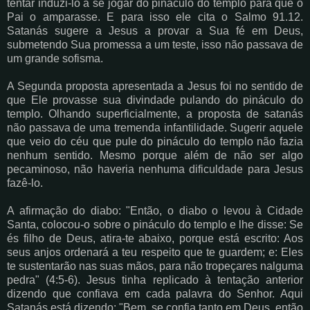
tentar induzi-lo a se jogar do pináculo do templo para que o
Pai o amparasse. E para isso ele cita o Salmo 91.12.
Satanás sugere a Jesus a provar a Sua fé em Deus,
submetendo Sua promessa a um teste, isso não passava de
um grande sofisma.
A Segunda proposta apresentada a Jesus foi no sentido de
que Ele provasse sua divindade pulando do pináculo do
templo. Olhando superficialmente, a proposta de satanás
não passava de uma tremenda infantilidade. Sugerir aquele
que veio do céu que pule do pináculo do templo não fazia
nenhum sentido. Mesmo porque além de não ser algo
pecaminoso, não haveria nenhuma dificuldade para Jesus
fazê-lo.
A afirmação do diabo: "Então, o diabo o levou à Cidade
Santa, colocou-o sobre o pináculo do templo e lhe disse: Se
és filho de Deus, atira-te abaixo, porque está escrito: Aos
seus anjos ordenará a teu respeito que te guardem; e: Eles
te sustentarão nas suas mãos, para não tropeçares nalguma
pedra" (4:5-6). Jesus tinha replicado à tentação anterior
dizendo que confiava em cada palavra do Senhor. Aqui
Satanás está dizendo: "Bem, se confia tanto em Deus, então