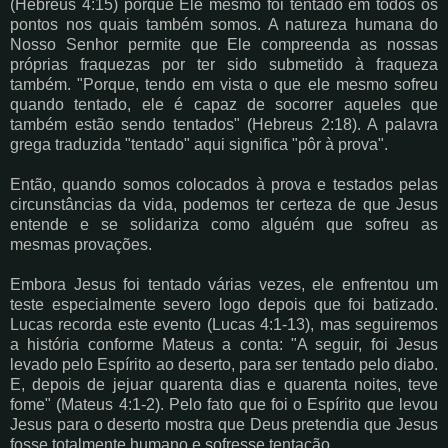
(Hebreus 4:15) porque Ele mesmo foi tentado em todos os
pontos nos quais também somos. A natureza humana do
Nosso Senhor permite que Ele compreenda as nossas
próprias fraquezas por ter sido submetido à fraqueza
também. "Porque, tendo em vista o que ele mesmo sofreu
quando tentado, ele é capaz de socorrer aqueles que
também estão sendo tentados" (Hebreus 2:18). A palavra
grega traduzida "tentado" aqui significa "pôr à prova".
Então, quando somos colocados à prova e testados pelas
circunstâncias da vida, podemos ter certeza de que Jesus
entende e se solidariza como alguém que sofreu as
mesmas provações.
Embora Jesus foi tentado várias vezes, ele enfrentou um
teste especialmente severo logo depois que foi batizado.
Lucas recorda este evento (Lucas 4:1-13), mas seguiremos
a história conforme Mateus a conta: "A seguir, foi Jesus
levado pelo Espírito ao deserto, para ser tentado pelo diabo.
E, depois de jejuar quarenta dias e quarenta noites, teve
fome" (Mateus 4:1-2). Pelo fato que foi o Espírito que levou
Jesus para o deserto mostra que Deus pretendia que Jesus
fosse totalmente humano e sofresse tentação.