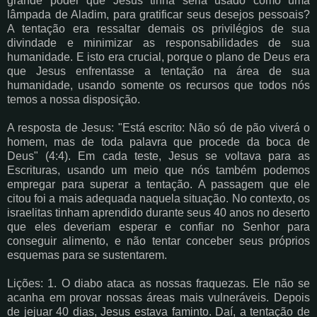
grande poder que Jesus tinha seria usado como uma
lâmpada de Aladim, para gratificar seus desejos pessoais?
A tentação era ressaltar demais os privilégios de sua
divindade e minimizar as responsabilidades de sua
humanidade. E isto era crucial, porque o plano de Deus era
que Jesus enfrentasse a tentação na área de sua
humanidade, usando somente os recursos que todos nós
temos a nossa disposição.
A resposta de Jesus: "Está escrito: Não só de pão viverá o
homem, mas de toda palavra que procede da boca de
Deus" (4:4). Em cada teste, Jesus se voltava para as
Escrituras, usando um meio que nós também podemos
empregar para superar a tentação. A passagem que ele
citou foi a mais adequada naquela situação. No contexto, os
israelitas tinham aprendido durante seus 40 anos no deserto
que eles deveriam esperar e confiar no Senhor para
conseguir alimento, e não tentar conceber seus próprios
esquemas para se sustentarem.
Lições: 1. O diabo ataca as nossas fraquezas. Ele não se
acanha em provar nossas áreas mais vulneráveis. Depois
de jejuar 40 dias, Jesus estava faminto. Daí, a tentação de