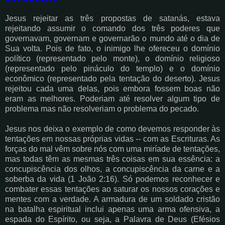
Jesus rejeitar as três propostas de satanás, estava
rejeitando assumir o comando dos três poderes que
governavam, governam e governarão o mundo até o dia de
Sua volta. Pois de fato, o inimigo lhe ofereceu o domínio
político (representado pelo monte), o domínio religioso
(representado pelo pináculo do templo) e o domínio
econômico (representado pela tentação do deserto). Jesus
rejeitou cada uma delas, pois embora fossem boas não
eram as melhores. Poderiam até resolver algum tipo de
problema mas não resolveriam o problema do pecado.
Jesus nos deixa o exemplo de como devemos responder às
tentações em nossas próprias vidas -- com as Escrituras. As
forças do mal vêm sobre nós com uma miríade de tentações,
mas todas têm as mesmas três coisas em sua essência: a
concupiscência dos olhos, a concupiscência da carne e a
soberba da vida (1 João 2:16). Só podemos reconhecer e
combater essas tentações ao saturar os nossos corações e
mentes com a verdade. A armadura de um soldado cristão
na batalha espiritual inclui apenas uma arma ofensiva, a
espada do Espírito, ou seja, a Palavra de Deus (Efésios