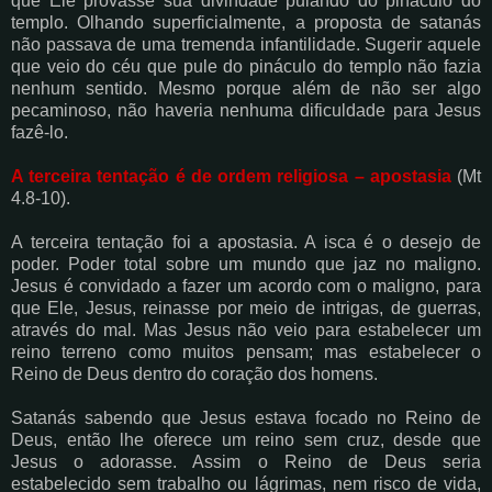
que Ele provasse sua divindade pulando do pináculo do
templo. Olhando superficialmente, a proposta de satanás
não passava de uma tremenda infantilidade. Sugerir aquele
que veio do céu que pule do pináculo do templo não fazia
nenhum sentido. Mesmo porque além de não ser algo
pecaminoso, não haveria nenhuma dificuldade para Jesus
fazê-lo.
A terceira tentação é de ordem religiosa – apostasia
(Mt
4.8-10).
A terceira tentação foi a apostasia. A isca é o desejo de
poder. Poder total sobre um mundo que jaz no maligno.
Jesus é convidado a fazer um acordo com o maligno, para
que Ele, Jesus, reinasse por meio de intrigas, de guerras,
através do mal. Mas Jesus não veio para estabelecer um
reino terreno como muitos pensam; mas estabelecer o
Reino de Deus dentro do coração dos homens.
Satanás sabendo que Jesus estava focado no Reino de
Deus, então lhe oferece um reino sem cruz, desde que
Jesus o adorasse. Assim o Reino de Deus seria
estabelecido sem trabalho ou lágrimas, nem risco de vida,