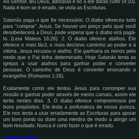
Ao Senhor, teu Deus, adorarás e só a ele darás culto"(4:10).
Nada é bom se é errado, se viola as Escrituras.
Satanás paga o que for necessário. O diabo ofereceu tudo
para "comprar" Jesus. Se houver um preço pelo qual você
desobedecerá a Deus, pode esperar que o diabo virá pagá-
lo. (Leia Mateus 16:26). 2. O diabo oferece atalhos. Ele
oferece o mais fácil, o mais decisivo caminho ao poder e à
vitória. Jesus recusou o atalho; Ele ganharia os reinos pelo
modo que o Pai tinha determinado. Hoje Satanás tenta as
igrejas a usar atalhos para ganhar poder e converter
pessoas. O caminho de Deus é converter ensinando o
evangelho (Romanos 1:16).
Exatamente como ele tentou Jesus para corromper sua
missão e ganhar poder através de meios carnais, assim ele
tenta nestes dias. 3. O diabo oferece compromissos por
bons propósitos. Ele testa a profundeza de nossa pureza.
Ele nos tenta a usar erradamente as Escrituras para apoiar
um bom ponto ou dizer uma mentira de modo a atingir um
bom resultado. Nunca é certo fazer o que é errado.
CONCLUSÃO