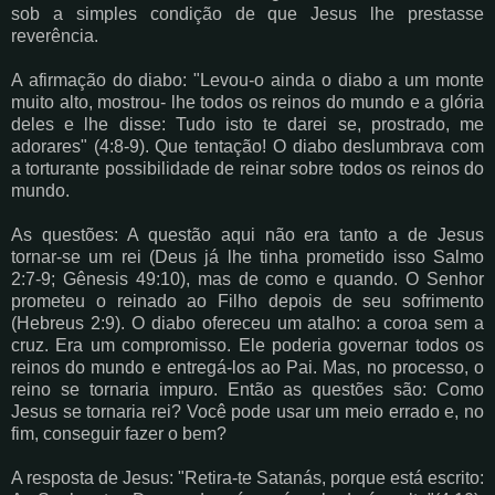
sob a simples condição de que Jesus lhe prestasse
reverência.
A afirmação do diabo: "Levou-o ainda o diabo a um monte
muito alto, mostrou- lhe todos os reinos do mundo e a glória
deles e lhe disse: Tudo isto te darei se, prostrado, me
adorares" (4:8-9). Que tentação! O diabo deslumbrava com
a torturante possibilidade de reinar sobre todos os reinos do
mundo.
As questões: A questão aqui não era tanto a de Jesus
tornar-se um rei (Deus já lhe tinha prometido isso Salmo
2:7-9; Gênesis 49:10), mas de como e quando. O Senhor
prometeu o reinado ao Filho depois de seu sofrimento
(Hebreus 2:9). O diabo ofereceu um atalho: a coroa sem a
cruz. Era um compromisso. Ele poderia governar todos os
reinos do mundo e entregá-los ao Pai. Mas, no processo, o
reino se tornaria impuro. Então as questões são: Como
Jesus se tornaria rei? Você pode usar um meio errado e, no
fim, conseguir fazer o bem?
A resposta de Jesus: "Retira-te Satanás, porque está escrito: