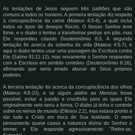
As tentações de Jesus seguem três padrões que são
comuns a todos os homens. A primeira tentação diz respeito
à concupiscência da carne (Mateus 4:3-4), a qual inclui
todos os tipos de desejos físicos. O Nosso Senhor teve
fome, e o diabo o tentou a transformar pedras em pão, mas
Ele respondeu citando Deuteronômio 8:3. A segunda
tentação foi acerca da soberba da vida (Mateus 4:5-7), e
aqui o diabo tentou usar uma passagem da Escritura contra
Ele (Salmo 91:11-12), mas novamente o Senhor respondeu
com a Escritura em sentido contrário (Deuteronômio 6:16),
afirmando que seria errado abusar de Seus próprios
poderes.
A terceira tentação foi acerca da concupiscência dos olhos
(Mateus 4:8-10), e se algum atalho ao Messias fosse
possível, evitar a paixão e crucifixão para as quais Ele
originalmente veio seria a forma. O diabo já tinha o controle
sobre os reinos do mundo (Efésios 2:2), mas estava pronto a
dar tudo a Cristo em troca de Sua lealdade. O mero
pensamento quase causa a natureza divina do Senhor a
tremer, e Ele responde agressivamente: "Retire-se,