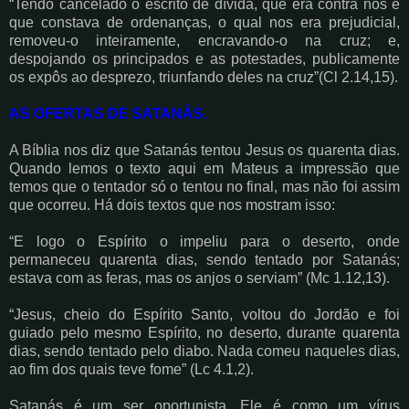
“Tendo cancelado o escrito de dívida, que era contra nós e
que constava de ordenanças, o qual nos era prejudicial,
removeu-o inteiramente, encravando-o na cruz; e,
despojando os principados e as potestades, publicamente
os expôs ao desprezo, triunfando deles na cruz”(Cl 2.14,15).
AS OFERTAS DE SATANÁS.
A Bíblia nos diz que Satanás tentou Jesus os quarenta dias.
Quando lemos o texto aqui em Mateus a impressão que
temos que o tentador só o tentou no final, mas não foi assim
que ocorreu. Há dois textos que nos mostram isso:
“E logo o Espírito o impeliu para o deserto, onde
permaneceu quarenta dias, sendo tentado por Satanás;
estava com as feras, mas os anjos o serviam” (Mc 1.12,13).
“Jesus, cheio do Espírito Santo, voltou do Jordão e foi
guiado pelo mesmo Espírito, no deserto, durante quarenta
dias, sendo tentado pelo diabo. Nada comeu naqueles dias,
ao fim dos quais teve fome” (Lc 4.1,2).
Satanás é um ser oportunista. Ele é como um vírus