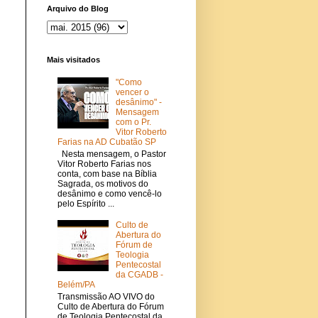
Arquivo do Blog
Mais visitados
"Como
vencer o
desânimo" -
Mensagem
com o Pr.
Vitor Roberto
Farias na AD Cubatão SP
Nesta mensagem, o Pastor
Vitor Roberto Farias nos
conta, com base na Bíblia
Sagrada, os motivos do
desânimo e como vencê-lo
pelo Espírito ...
Culto de
Abertura do
Fórum de
Teologia
Pentecostal
da CGADB -
Belém/PA
Transmissão AO VIVO do
Culto de Abertura do Fórum
de Teologia Pentecostal da