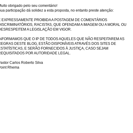
uito obrigado pelo seu comentário!
ua participação dá solidez a esta proposta, no entanto preste atenção:
É EXPRESSAMENTE PROIBIDA A POSTAGEM DE COMENTÁRIOS
DISCRIMINATÓRIOS, RACISTAS, QUE OFENDAM A IMAGEM OU A MORAL OU
DESRESPEITEM A LEGISLAÇÃO EM VIGOR.
INFORMAMOS QUE O IP DE TODOS AQUELES QUE NÃO RESPEITAREM AS
REGRAS DESTE BLOG, ESTÃO DISPONÍVEIS ATRAVÉS DOS SITES DE
ESTATÍSTICAS, E SERÃO FORNECIDOS À JUSTIÇA, CASO SEJAM
REQUISITADOS POR AUTORIDADE LEGAL.
astor Carlos Roberto Silva
Point Rhema