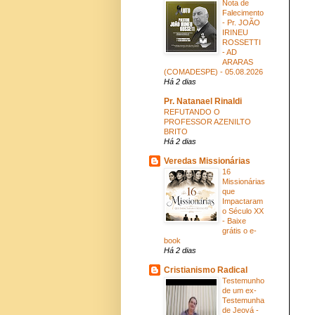
Nota de
Falecimento
- Pr. JOÃO
IRINEU
ROSSETTI
- AD
ARARAS
(COMADESPE) - 05.08.2026
Há 2 dias
Pr. Natanael Rinaldi
REFUTANDO O
PROFESSOR AZENILTO
BRITO
Há 2 dias
Veredas Missionárias
16
Missionárias
que
Impactaram
o Século XX
- Baixe
grátis o e-
book
Há 2 dias
Cristianismo Radical
Testemunho
de um ex-
Testemunha
de Jeová -