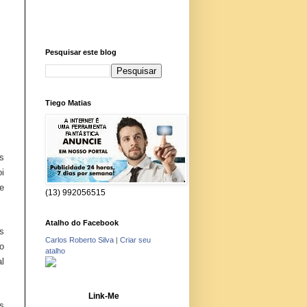
Pesquisar este blog
Tiego Matias
s
i
e
(13) 992056515
Atalho do Facebook
s
Carlos Roberto Silva
|
Criar seu
o
atalho
l
Link-Me
s