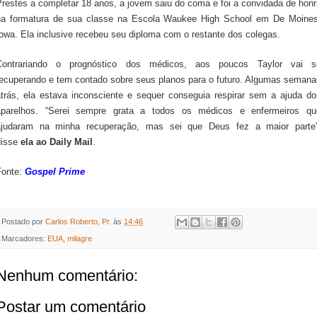
Prestes a completar 18 anos, a jovem saiu do coma e foi a convidada de honr
na formatura de sua classe na Escola Waukee High School em De Moines
owa. Ela inclusive recebeu seu diploma com o restante dos colegas.
Contrariando o prognóstico dos médicos, aos poucos Taylor vai s
recuperando e tem contado sobre seus planos para o futuro. Algumas semana
atrás, ela estava inconsciente e sequer conseguia respirar sem a ajuda do
aparelhos. “Serei sempre grata a todos os médicos e enfermeiros qu
ajudaram na minha recuperação, mas sei que Deus fez a maior parte”
disse
ela ao Daily Mail
.
Fonte:
Gospel Prime
Postado por
Carlos Roberto, Pr.
às
14:46
Marcadores:
EUA
,
milagre
Nenhum comentário:
Postar um comentário