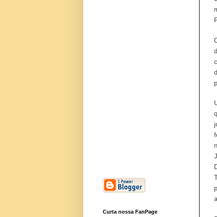
P
O
d
Curta nossa FanPage