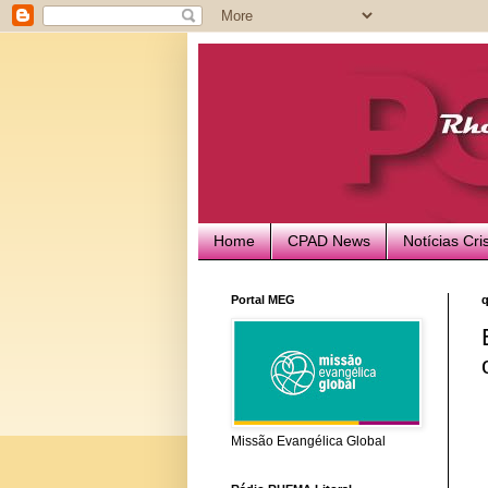
Home
CPAD News
Notícias Cri
Portal MEG
q
Missão Evangélica Global