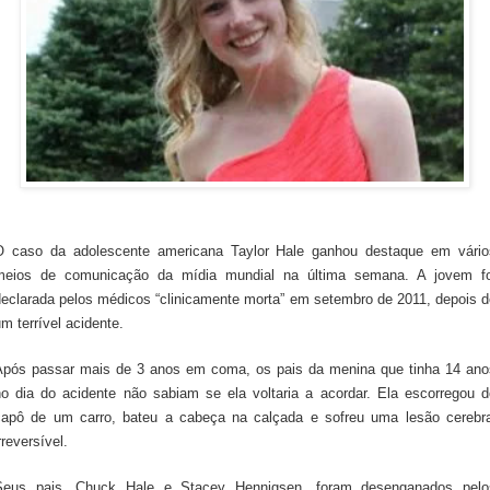
O caso da adolescente americana Taylor Hale ganhou destaque em vário
meios de comunicação da mídia mundial na última semana. A jovem fo
declarada pelos médicos “clinicamente morta” em setembro de 2011, depois d
m terrível acidente.
Após passar mais de 3 anos em coma, os pais da menina que tinha 14 ano
no dia do acidente não sabiam se ela voltaria a acordar. Ela escorregou d
capô de um carro, bateu a cabeça na calçada e sofreu uma lesão cerebra
rreversível.
Seus pais, Chuck Hale e Stacey Hennigsen, foram desenganados pelo