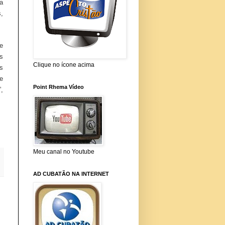
a
,
e
s
Clique no ícone acima
s
e
Point Rhema Vídeo
,
Meu canal no Youtube
AD CUBATÃO NA INTERNET