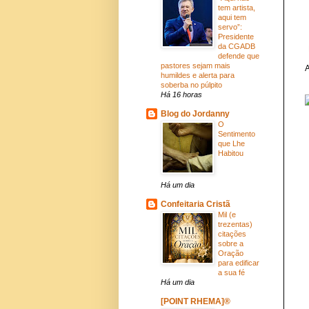
tem artista,
aqui tem
servo”:
Presidente
da CGADB
defende que
pastores sejam mais
A
humildes e alerta para
soberba no púlpito
Há 16 horas
Blog do Jordanny
O
Sentimento
que Lhe
Habitou
Há um dia
Confeitaria Cristã
Mil (e
trezentas)
citações
sobre a
Oração
para edificar
a sua fé
Há um dia
[POINT RHEMA]®