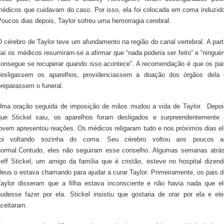
médicos que cuidavam do caso. Por isso, ela foi colocada em coma induzido
oucos dias depois, Taylor sofreu uma hemorragia cerebral.
 cérebro de Taylor teve um afundamento na região do canal vertebral. A part
aí os médicos resumiram-se a afirmar que “nada poderia ser feito” e “ningu
consegue se recuperar quando isso acontece”. A recomendação é que os pai
desligassem os aparelhos, providenciassem a doação dos órgãos dela 
preparassem o funeral.
Uma oração seguida de imposição de mãos mudou a vida de Taylor. Depoi
que Stickel saiu, os aparelhos foram desligados e surpreendentemente 
jovem apresentou reações. Os médicos religaram tudo e nos próximos dias el
foi voltando sozinha do coma. Seu cérebro voltou aos poucos a
normal.Contudo, eles não seguiram esse conselho. Algumas semanas atrás
Jeff Stickel, um amigo da família que é cristão, esteve no hospital dizend
Deus o estava chamando para ajudar a curar Taylor. Primeiramente, os pais d
Taylor disseram que a filha estava inconsciente e não havia nada que el
pudesse fazer por ela. Stickel insistiu que gostaria de orar por ela e ele
aceitaram.