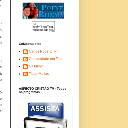
.
ir
ém
s
e
Colaboradores
Carlos Roberto, Pr.
Comunidade em Foco
s
Gil Menin
a
a
Tiego Matias
o
,
ASPECTO CRISTÃO TV - Todos
o
os programas
e
e
s